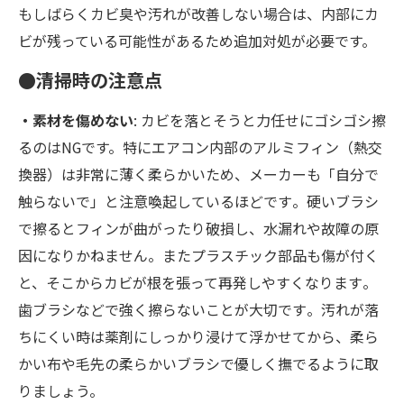
もしばらくカビ臭や汚れが改善しない場合は、内部にカ
ビが残っている可能性があるため追加対処が必要です。
●清掃時の注意点
・素材を傷めない
: カビを落とそうと力任せにゴシゴシ擦
るのはNGです。特にエアコン内部のアルミフィン（熱交
換器）は非常に薄く柔らかいため、メーカーも「自分で
触らないで」と注意喚起しているほどです​。硬いブラシ
で擦るとフィンが曲がったり破損し、水漏れや故障の原
因になりかねません​。またプラスチック部品も傷が付く
と、そこからカビが根を張って再発しやすくなります​。
歯ブラシなどで強く擦らないことが大切です​。汚れが落
ちにくい時は薬剤にしっかり浸けて浮かせてから、柔ら
かい布や毛先の柔らかいブラシで優しく撫でるように取
りましょう。