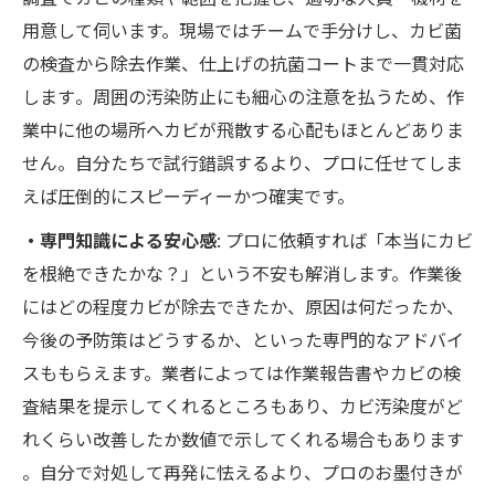
用意して伺います。現場ではチームで手分けし、カビ菌
の検査から除去作業、仕上げの抗菌コートまで一貫対応
します​。周囲の汚染防止にも細心の注意を払うため、作
業中に他の場所へカビが飛散する心配もほとんどありま
せん​。自分たちで試行錯誤するより、プロに任せてしま
えば圧倒的にスピーディーかつ確実です。
・専門知識による安心感
: プロに依頼すれば「本当にカビ
を根絶できたかな？」という不安も解消します。作業後
にはどの程度カビが除去できたか、原因は何だったか、
今後の予防策はどうするか、といった専門的なアドバイ
スももらえます。業者によっては作業報告書やカビの検
査結果を提示してくれるところもあり、カビ汚染度がど
れくらい改善したか数値で示してくれる場合もあります​
。自分で対処して再発に怯えるより、プロのお墨付きが