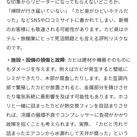
な印象からリピーターになってもらえないどころか、
「掃除が行き届いていない」「カビ臭がひどいホテルだ
った」などSNSや口コミサイトに書かれてしまい、新規
のお客様にも敬遠される可能性があります​。カビ臭はホ
テル・旅館業にとって死活問題とも言える評判リスクな
のです。
・施設・設備の損傷と故障
: カビは建材や機器そのものに
もダメージを与えます。例えばカビが発生すると壁紙に
シミができたり、木部が腐食したりします。また空調内
部で繁殖したカビが放置されると、金属部分を錆びさせ
たり電気系統に悪影響を及ぼす可能性もあります。ホコ
リと一緒に詰まったカビが熱交換フィンを目詰まりさせ
れば、冷媒の循環不良でコンプレッサーに負荷がかかり
故障を招くことも考えられます。実際、「カビと汚れで
詰まったエアコンから水漏れして天井が腐った」という