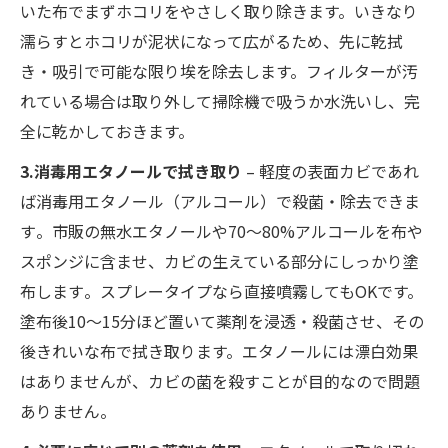
いた布でまずホコリをやさしく取り除きます。いきなり
濡らすとホコリが泥状になって広がるため、先に乾拭
き・吸引で可能な限り埃を除去します。フィルターが汚
れている場合は取り外して掃除機で吸うか水洗いし、完
全に乾かしておきます。
3.消毒用エタノールで拭き取り
– 軽度の表面カビであれ
ば消毒用エタノール（アルコール）で殺菌・除去できま
す​。市販の無水エタノールや70〜80%アルコールを布や
スポンジに含ませ、カビの生えている部分にしっかり塗
布します​。スプレータイプなら直接噴霧してもOKです。
塗布後10〜15分ほど置いて薬剤を浸透・殺菌させ​、その
後きれいな布で拭き取ります。エタノールには漂白効果
はありませんが、カビの菌を殺すことが目的なので問題
ありません。