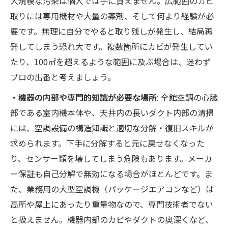
大規模な汚染は個人では手に負えません。広範囲のカビ
取りには専用機材や大量の薬剤、そして何より経験が必
要です。無理に自分でやると取り残しが発生し、結局再
発してしまう恐れ大です。複数箇所にカビが発生してい
たり、100㎡を超えるような範囲に及ぶ場合は、迷わず
プロの出番と考えましょう。
・機器の内部や専門的知識が必要な場所
: 全館空調の心臓
部である室内機本体や、天井内の長いダクト内部の清掃
には、空調設備の構造知識と適切な分解・復旧スキルが
求められます。下手に分解すると元に戻せなくなった
り、センサー類を壊してしまう危険もあります。メーカ
ー保証も自己分解で無効になる場合がほとんどです。ま
た、業務用の大型空調機（パッケージエアコンなど）は
高所や屋上にあったり重量物なので、専門技術者でない
と扱えません。機器内部のカビやダクトの奥深くなど、