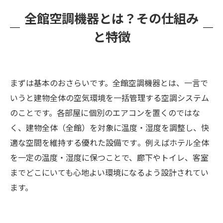
空調設備まわりのカビを安全に清掃・除去する
全館空調機器とは？その仕組み
方法
と特徴
専門業者に依頼すべきタイミングとメリット
カビバスターズ福岡の対応事例と独自技術
(MIST工法®の強み)
まずは基本のおさらいです。全館空調機器とは、一言で
まとめ
いうと建物全体の空気環境を一括管理する空調システム
のことです。各部屋に個別のエアコンを置くのではな
く、建物全体（全館）を対象に温度・湿度を調整し、快
適な空間を維持する優れた設備です​。例えばホテル全体
を一定の温度・湿度に保つことで、廊下やトイレ、客室
までどこにいても心地よい環境になるよう設計されてい
ます。