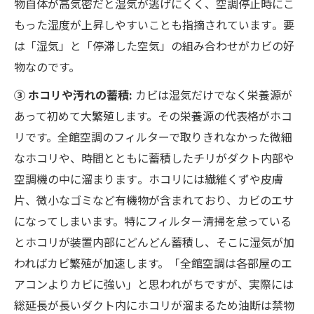
物自体が高気密だと湿気が逃げにくく、空調停止時にこ
もった湿度が上昇しやすいことも指摘されています​。要
は「湿気」と「停滞した空気」の組み合わせがカビの好
物なのです。
③ ホコリや汚れの蓄積:
カビは湿気だけでなく栄養源が
あって初めて大繁殖します。その栄養源の代表格がホコ
リです。全館空調のフィルターで取りきれなかった微細
なホコリや、時間とともに蓄積したチリがダクト内部や
空調機の中に溜まります​。ホコリには繊維くずや皮膚
片、微小なゴミなど有機物が含まれており、カビのエサ
になってしまいます。特にフィルター清掃を怠っている
とホコリが装置内部にどんどん蓄積し、そこに湿気が加
わればカビ繁殖が加速します。「全館空調は各部屋のエ
アコンよりカビに強い」と思われがちですが、実際には
総延長が長いダクト内にホコリが溜まるため油断は禁物