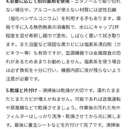
4.必要に応じて別の薬剤を使用
– エタノールで取り切れ
ない場合や、アルコールが使えない材質には逆性石鹸
（塩化ベンザルコニウム）を利用する手もあります​。薬
局で手に入る無色無臭の消毒剤で、水1Lにキャップ1杯
程度を混ぜ希釈し雑巾で塗布、しばらく置いて拭き取り
ます​。また浴室など頑固な黒カビには塩素系漂白剤（カ
ビキラー等）も有効ですが、空調機器では金属腐食の恐
れがあるためあまりお勧めしません​。塩素系を使う場合
は必ず換気を十分に行い、機器内部に液が残らないよう
注意が必要です。
5.乾燥と片付け
– 清掃後は乾燥が大切です。濡れたまま
だとまたカビが増えかねません。可能であれば送風運転
や扇風機などで乾燥させましょう。作業後の汚れた布や
フィルターはしっかり洗浄・乾燥させてから元に戻しま
す。最後に養生シートなどを片付けて完了です。清掃後