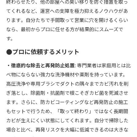
終わらせたり、他の部屋への臭い移りを防ぐ措置を取っ
てくれるなど、運営への支障を極力抑えるノウハウがあ
ります​。自分たちで手間取って営業に穴を開けるくらい
なら、最初からプロに任せる方が結果的にスムーズで
す。
●プロに依頼するメリット
・徹底的な除去と再発防止処置
: 専門業者は家庭用とは比
べ物にならない強力な洗浄機材や薬剤を持っています。
高圧洗浄や専用ブラシでダクトの隅々までカビ汚れを削
ぎ落とし、除菌剤・抗菌剤で根こそぎカビ菌を死滅させ
ます​。さらに、防カビコーティングなど再発防止の施工
もセットで行うため、「取って終わり」ではなく長期間
カビが生えにくい状態にしてくれます​。自分で掃除した
場合と比べ、再発リスクを大幅に低減できるのは大きな