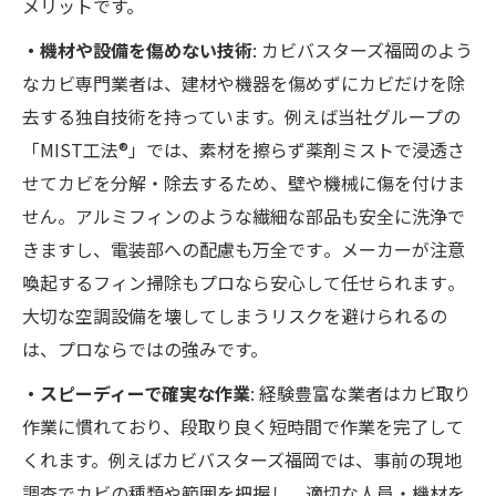
メリットです。
・機材や設備を傷めない技術
: カビバスターズ福岡のよう
なカビ専門業者は、建材や機器を傷めずにカビだけを除
去する独自技術を持っています。例えば当社グループの
「MIST工法®」では、素材を擦らず薬剤ミストで浸透さ
せてカビを分解・除去するため、壁や機械に傷を付けま
せん​。アルミフィンのような繊細な部品も安全に洗浄で
きますし、電装部への配慮も万全です​。メーカーが注意
喚起するフィン掃除もプロなら安心して任せられます​。
大切な空調設備を壊してしまうリスクを避けられるの
は、プロならではの強みです。
・スピーディーで確実な作業
: 経験豊富な業者はカビ取り
作業に慣れており、段取り良く短時間で作業を完了して
くれます。例えばカビバスターズ福岡では、事前の現地
調査でカビの種類や範囲を把握し、適切な人員・機材を