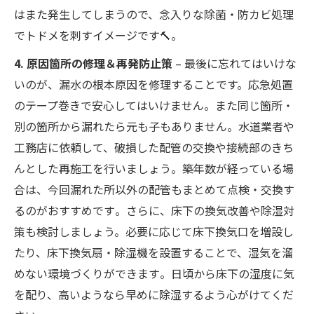
はまた発生してしまうので、念入りな除菌・防カビ処理
でトドメを刺すイメージです🔨。
4. 原因箇所の修理＆再発防止策
– 最後に忘れてはいけな
いのが、漏水の根本原因を修理することです。応急処置
のテープ巻きで安心してはいけません。また同じ箇所・
別の箇所から漏れたら元も子もありません。水道業者や
工務店に依頼して、破損した配管の交換や接続部のきち
んとした再施工を行いましょう​。築年数が経っている場
合は、今回漏れた所以外の配管もまとめて点検・交換す
るのがおすすめです​。さらに、床下の換気改善や除湿対
策も検討しましょう。必要に応じて床下換気口を増設し
たり、床下換気扇・除湿機を設置することで、湿気を溜
めない環境づくりができます​。日頃から床下の湿度に気
を配り、高いようなら早めに除湿するよう心がけてくだ