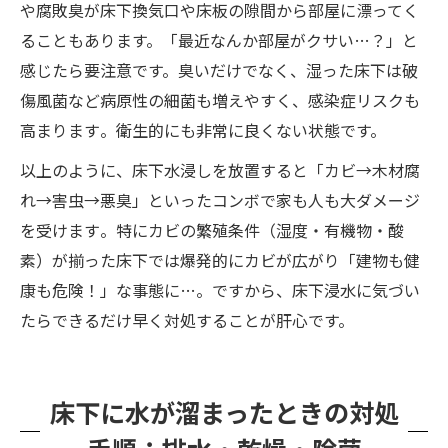
や腐敗臭が床下換気口や床板の隙間から部屋に漂ってく
ることもあります。「最近なんか部屋がクサい…？」と
感じたら要注意です。臭いだけでなく、湿った床下は破
傷風菌など病原性の細菌も増えやすく、感染症リスクも
高まります​。衛生的にも非常に良くない状態です。
以上のように、床下水浸しを放置すると「カビ→木材腐
れ→害虫→悪臭」といったコンボで家も人も大ダメージ
を受けます​。特にカビの繁殖条件（湿度・有機物・酸
素）が揃った床下では爆発的にカビが広がり「建物も健
康も危険！」な事態に…​。ですから、床下浸水に気づい
たらできるだけ早く対処することが肝心です。
床下に水が溜まったときの対処