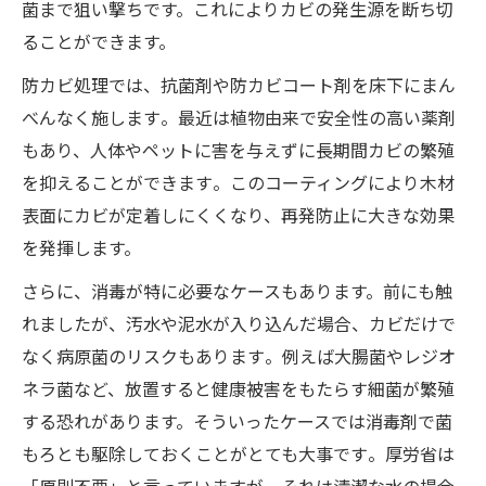
菌まで狙い撃ちです。これによりカビの発生源を断ち切
ることができます。
防カビ処理では、抗菌剤や防カビコート剤を床下にまん
べんなく施します​。最近は植物由来で安全性の高い薬剤
もあり、人体やペットに害を与えずに長期間カビの繁殖
を抑えることができます​。このコーティングにより木材
表面にカビが定着しにくくなり、再発防止に大きな効果
を発揮します。
さらに、消毒が特に必要なケースもあります。前にも触
れましたが、汚水や泥水が入り込んだ場合、カビだけで
なく病原菌のリスクもあります​。例えば大腸菌やレジオ
ネラ菌など、放置すると健康被害をもたらす細菌が繁殖
する恐れがあります。そういったケースでは消毒剤で菌
もろとも駆除しておくことがとても大事です​。厚労省は
「原則不要」と言っていますが、それは清潔な水の場合