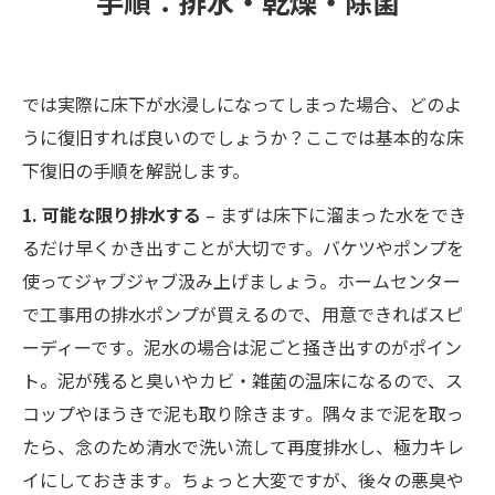
手順：排水・乾燥・除菌
では実際に床下が水浸しになってしまった場合、どのよ
うに復旧すれば良いのでしょうか？ここでは基本的な床
下復旧の手順を解説します。
1. 可能な限り排水する
– まずは床下に溜まった水をでき
るだけ早くかき出すことが大切です​。バケツやポンプを
使ってジャブジャブ汲み上げましょう​。ホームセンター
で工事用の排水ポンプが買えるので、用意できればスピ
ーディーです​。泥水の場合は泥ごと掻き出すのがポイン
ト。泥が残ると臭いやカビ・雑菌の温床になるので、ス
コップやほうきで泥も取り除きます​。隅々まで泥を取っ
たら、念のため清水で洗い流して再度排水し、極力キレ
イにしておきます​。ちょっと大変ですが、後々の悪臭や