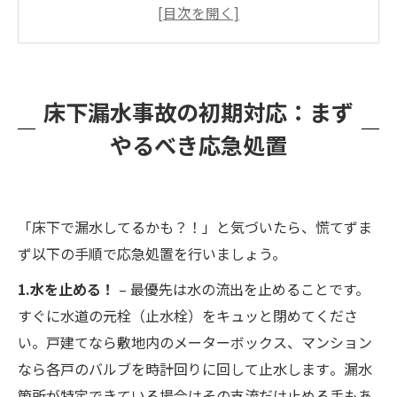
床下が水浸しに…放置すると何が起きる？怖い4
つのリスク
床下に水が溜まったときの対処手順：排水・乾
床下漏水事故の初期対応：まず
燥・除菌
やるべき応急処置
漏水事故に保険は適用できる？火災保険・家財
保険のポイント
床下のカビ発生を見分ける方法と放置リスク
「床下で漏水してるかも？！」と気づいたら、慌てずま
床下の除菌・防カビ処理がなぜ重要か
ず以下の手順で応急処置を行いましょう。
専門業者に依頼するメリット：プロに任せて安
心！
1.水を止める！
– 最優先は水の流出を止めることです。
すぐに水道の元栓（止水栓）をキュッと閉めてくださ
カビバスターズ福岡の床下除菌・防カビ施工：
い。戸建てなら敷地内のメーターボックス、マンション
削らず根から徹底除去！
なら各戸のバルブを時計回りに回して止水します​。漏水
まとめ：早期発見・早期対応＋プロの力で安心
箇所が特定できている場合はその支流だけ止める手もあ