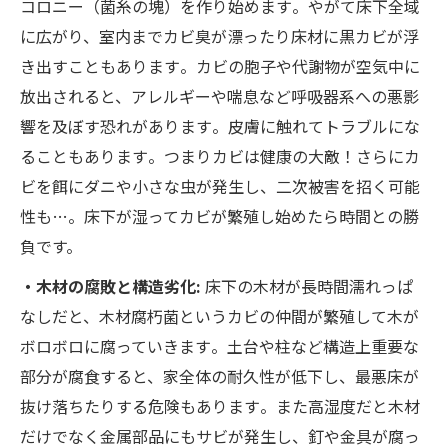
コロニー（菌糸の塊）を作り始めます​。やがて床下全域
に広がり、室内までカビ臭が漂ったり床材に黒カビが浮
き出すこともあります​。カビの胞子や代謝物が空気中に
放出されると、アレルギーや喘息など呼吸器系への悪影
響を及ぼす恐れがあります​。皮膚に触れてトラブルにな
ることもあります​。つまりカビは健康の大敵！さらにカ
ビを餌にダニや小さな虫が発生し、二次被害を招く可能
性も…​。床下が湿ってカビが繁殖し始めたら時間との勝
負です。
・木材の腐敗と構造劣化:
床下の木材が長時間濡れっぱ
なしだと、木材腐朽菌というカビの仲間が繁殖して木が
ボロボロに腐っていきます​。土台や柱など構造上重要な
部分が腐食すると、家全体の耐久性が低下し、最悪床が
抜け落ちたりする危険もあります​。また高湿度だと木材
だけでなく金属部品にもサビが発生し、釘や金具が腐っ