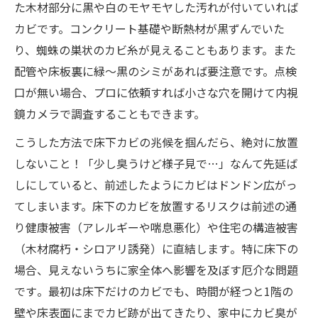
た木材部分に黒や白のモヤモヤした汚れが付いていれば
カビです。コンクリート基礎や断熱材が黒ずんでいた
り、蜘蛛の巣状のカビ糸が見えることもあります。また
配管や床板裏に緑～黒のシミがあれば要注意です。点検
口が無い場合、プロに依頼すれば小さな穴を開けて内視
鏡カメラで調査することもできます。
こうした方法で床下カビの兆候を掴んだら、絶対に放置
しないこと！「少し臭うけど様子見で…」なんて先延ば
しにしていると、前述したようにカビはドンドン広がっ
てしまいます。床下のカビを放置するリスクは前述の通
り健康被害（アレルギーや喘息悪化）や住宅の構造被害
（木材腐朽・シロアリ誘発）に直結します​。特に床下の
場合、見えないうちに家全体へ影響を及ぼす厄介な問題
です​。最初は床下だけのカビでも、時間が経つと1階の
壁や床表面にまでカビ跡が出てきたり、家中にカビ臭が