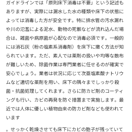
ガイドラインでは「原則床下消毒は不要」という記述も
ありますが​、実際には漏水した水の種類や床下の状態に
よっては消毒した方が安全です​。特に排水管の汚水漏れ
や川の氾濫による泥水、動物の死骸などが流れ込んだ場
合は、雑菌や病原菌が心配なので消毒必須です​。一般的
には消石灰（粉の塩素系消毒剤）を床下に撒く方法が知
られています​。ただ、素人では薬剤の扱いや均等な散布
が難しいため、除菌作業は専門業者に任せるのが確実で
安心でしょう​。業者は状況に応じて次亜塩素酸ナトリウ
ムなど適切な薬剤を用い、床下の隅々までしっかり殺
菌・抗菌処理してくれます​。さらに防カビ剤のコーティ
ングも行い、カビの再発を防ぐ措置まで実施します​。最
近では人体に優しい植物由来の防カビ剤なども使われて
います​
。せっかく乾燥させても床下にカビの胞子が残っていて