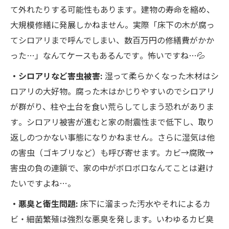
て外れたりする可能性もあります​。建物の寿命を縮め、
大規模修繕に発展しかねません。実際「床下の木が腐っ
てシロアリまで呼んでしまい、数百万円の修繕費がかか
った…」なんてケースもあるんです​。怖いですね…💦
・シロアリなど害虫被害:
湿って柔らかくなった木材はシ
ロアリの大好物。腐った木はかじりやすいのでシロアリ
が群がり、柱や土台を食い荒らしてしまう恐れがありま
す​。シロアリ被害が進むと家の耐震性まで低下し、取り
返しのつかない事態になりかねません​。さらに湿気は他
の害虫（ゴキブリなど）も呼び寄せます。カビ→腐敗→
害虫の負の連鎖で、家の中がボロボロなんてことは避け
たいですよね…。
・悪臭と衛生問題:
床下に溜まった汚水やそれによるカ
ビ・細菌繁殖は強烈な悪臭を発します。いわゆるカビ臭