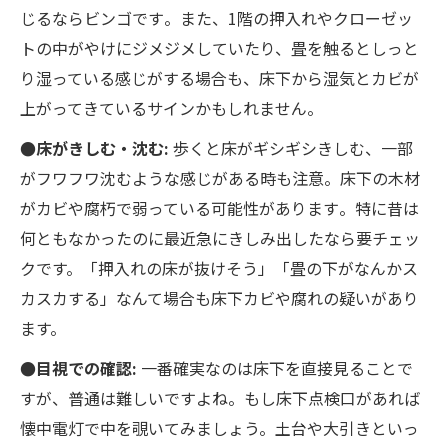
じるならビンゴです​。また、1階の押入れやクローゼッ
トの中がやけにジメジメしていたり、畳を触るとしっと
り湿っている感じがする場合も、床下から湿気とカビが
上がってきているサインかもしれません​。
●床がきしむ・沈む:
歩くと床がギシギシきしむ、一部
がフワフワ沈むような感じがある時も注意。床下の木材
がカビや腐朽で弱っている可能性があります​。特に昔は
何ともなかったのに最近急にきしみ出したなら要チェッ
クです。「押入れの床が抜けそう」「畳の下がなんかス
カスカする」なんて場合も床下カビや腐れの疑いがあり
ます。
●目視での確認:
一番確実なのは床下を直接見ることで
すが、普通は難しいですよね。もし床下点検口があれば
懐中電灯で中を覗いてみましょう。土台や大引きといっ