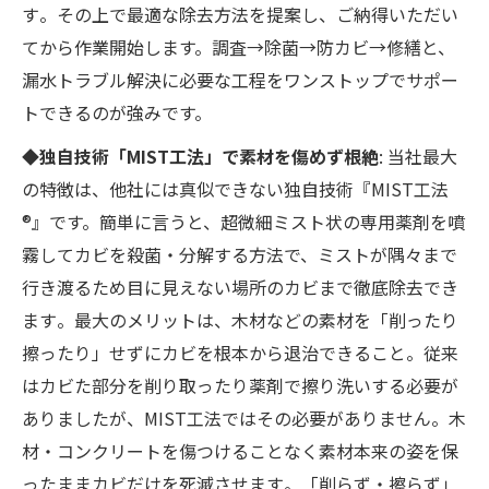
す​。その上で最適な除去方法を提案し、ご納得いただい
てから作業開始します。調査→除菌→防カビ→修繕と、
漏水トラブル解決に必要な工程をワンストップでサポー
トできるのが強みです。
◆独自技術「MIST工法」で素材を傷めず根絶
: 当社最大
の特徴は、他社には真似できない独自技術『MIST工法
®』です。簡単に言うと、超微細ミスト状の専用薬剤を噴
霧してカビを殺菌・分解する方法で、ミストが隅々まで
行き渡るため目に見えない場所のカビまで徹底除去でき
ます​。最大のメリットは、木材などの素材を「削ったり
擦ったり」せずにカビを根本から退治できること​。従来
はカビた部分を削り取ったり薬剤で擦り洗いする必要が
ありましたが、MIST工法ではその必要がありません​。木
材・コンクリートを傷つけることなく素材本来の姿を保
ったままカビだけを死滅させます​。「削らず・擦らず」