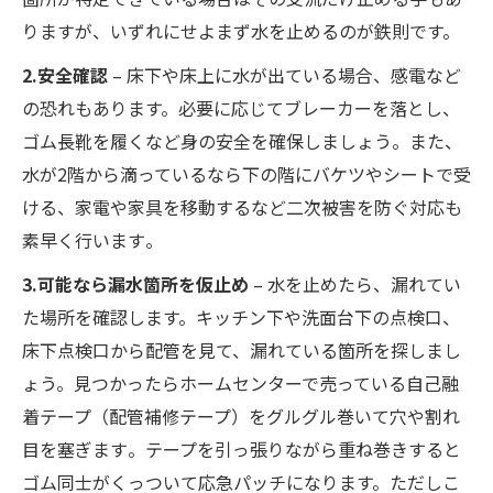
な住まいに
りますが、いずれにせよまず水を止めるのが鉄則です。
2.安全確認
– 床下や床上に水が出ている場合、感電など
の恐れもあります。必要に応じてブレーカーを落とし、
ゴム長靴を履くなど身の安全を確保しましょう​。また、
水が2階から滴っているなら下の階にバケツやシートで受
ける、家電や家具を移動するなど二次被害を防ぐ対応も
素早く行います​。
3.可能なら漏水箇所を仮止め
– 水を止めたら、漏れてい
た場所を確認します。キッチン下や洗面台下の点検口、
床下点検口から配管を見て、漏れている箇所を探しまし
ょう。見つかったらホームセンターで売っている自己融
着テープ（配管補修テープ）をグルグル巻いて穴や割れ
目を塞ぎます​。テープを引っ張りながら重ね巻きすると
ゴム同士がくっついて応急パッチになります。ただしこ