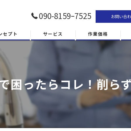
090-8159ｰ7525
お問い合
ンセプト
サービス
作業価格
で困ったらコレ！削ら