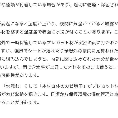
子や藻類が付着している場合があり、適切に乾燥・除菌さ
が高温になると湿度が上がり、夜間に気温が下がると結露
木材を移すと温度差で表面に水滴が付くことがあります。
屋外で一時保管しているプレカット材が突然の雨に打たれ
すが、強風でシートが捲れたり予想外の豪雨に見舞われた
造に組み込んでしまうと、内部に閉じ込められた水分が後
れていますが​、雨で含水率が上昇した木材をそのまま使うと
る可能性があります。
」「水濡れ」そして「木材自体のカビ胞子」がプレカット
断がカビ繁殖を招きます。日頃から保管環境の湿度管理と
することが肝心です。