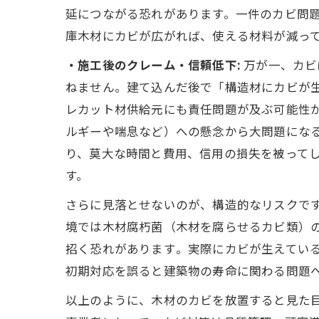
延につながる恐れがあります。一件のカビ問
庫木材にカビが広がれば、使える材料が減っ
・施工後のクレーム・信頼低下:
万が一、カビ
ねません。建て込んだ後で「構造材にカビが
レカット材供給元にも責任問題が及ぶ可能性
ルギーや喘息など）への懸念から大問題にな
り、莫大な時間と費用、信用の損失を被って
す。
さらに見落とせないのが、構造的なリスクで
境では木材腐朽菌（木材を腐らせるカビ類）の
招く恐れがあります​。実際にカビが生えてい
初期対応を誤ると建築物の寿命に関わる問題
以上のように、木材のカビを放置すると見た