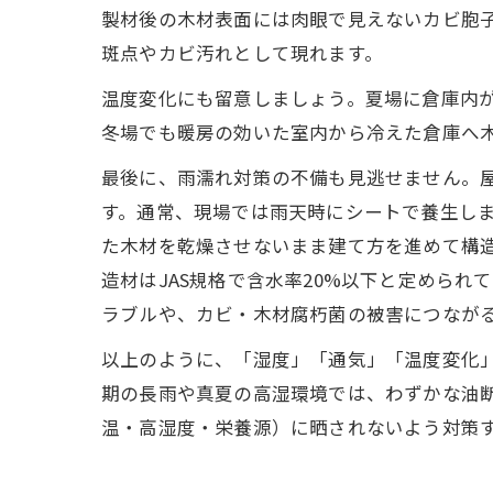
製材後の木材表面には肉眼で見えないカビ胞
斑点やカビ汚れとして現れます。
温度変化にも留意しましょう。夏場に倉庫内
冬場でも暖房の効いた室内から冷えた倉庫へ
最後に、雨濡れ対策の不備も見逃せません。
す。通常、現場では雨天時にシートで養生しま
た木材を乾燥させないまま建て方を進めて構
造材はJAS規格で含水率20%以下と定めら
ラブルや、カビ・木材腐朽菌の被害につなが
以上のように、「湿度」「通気」「温度変化
期の長雨や真夏の高湿環境では、わずかな油
温・高湿度・栄養源）に晒されないよう対策