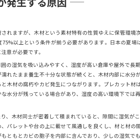
が発生する原因
荷されますが、木材という素材特有の性質ゆえに保管環境
湿度75%以上という条件が揃う必要があります​。日本の夏
に注意が必要です。
周囲の湿気を吸い込みやすく、湿度が高い倉庫や屋外で長
が濡れたまま養生不十分な状態が続くと、木材内部に水分
と木材の腐朽やカビ発生につながります​。プレカット材
かな水分が残っている場合があり、湿度の高い環境下では
り、木材同士が密着して積まれていると、隙間に湿気がこ
め、パレットや台の上に載せて風通しを良くし、材と材の
がもともとカビの胞子を内部に含んでおり、少しの湿気でも