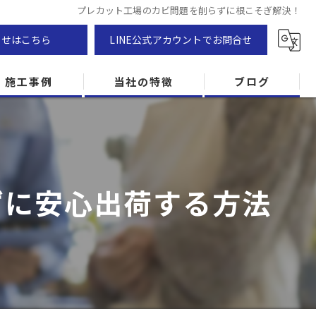
プレカット工場のカビ問題を削らずに根こそぎ解決！
わせはこちら
LINE公式アカウントでお問合せ
施工事例
当社の特徴
ブログ
カビ除去
防カビ
ずに安心出荷する方法
カビ専門
ZEH住宅
カビ検査