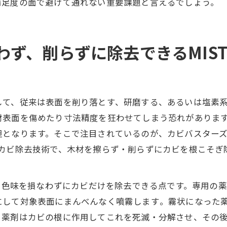
満足度の面で避けて通れない重要課題と言えるでしょう。
ず、削らずに除去できるMIST
して、従来は表面を削り落とす、研磨する、あるいは塩素
材表面を傷めたり寸法精度を狂わせてしまう恐れがありま
となります。そこで注目されているのが、カビバスターズ福岡
たカビ除去技術で、木材を擦らず・削らずにカビを根こそぎ
いや色味を損なわずにカビだけを除去できる点です。専用の
して対象表面にまんべんなく噴霧します​。霧状になった
。薬剤はカビの根に作用してこれを死滅・分解させ、その