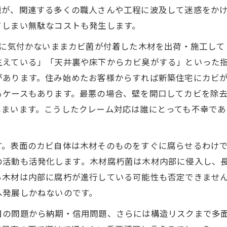
題が、関連する多くの職人さんや工程に波及して迷惑をか
てしまい無駄なコストも発生します。
に気付かないままカビ菌が付着した木材を出荷・施工して
生えている」「天井裏や床下からカビ臭がする」といった
があります。住み始めたお客様からすれば新築住宅にカビ
るケースもあります。最悪の場合、壁を開口してカビを除
しまいます。こうしたクレーム対応は誰にとっても不幸であ
す。表面のカビ自体は木材そのものをすぐに腐らせるわけ
活動も活発化します​。木材腐朽菌は木材内部に侵入し、
る木材は内部に腐朽が進行している可能性も否定できませ
へ発展しかねないのです。
目の問題から納期・信用問題、さらには構造リスクまで多