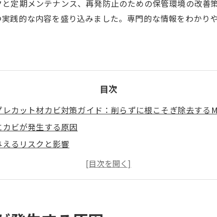
クと定期メンテナンス、再発防止のための保管環境の改善
つ実践的な内容を盛り込みました。専門的な情報をわかり
目次
レカット材カビ対策ガイド：削らずに根こそぎ除去するMI
にカビが発生する原因
与えるリスクと影響
損なわず、削らずに除去できるMIST工法®の特長
・安定出荷に貢献する事前カビチェックと定期メンテナン
めの保管環境改善とアフターケア
ートナーとしてカビバスターズ福岡を選ぶメリット