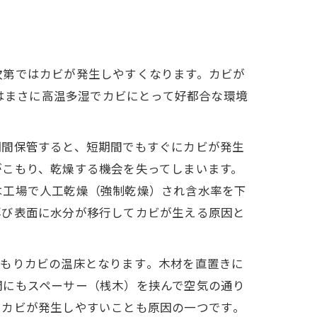
次第ではカビが発生しやすくなります。カビが
場はまさに高温多湿でカビにとって好都合な環境
期間保管すると、短期間でもすぐにカビが発生
がこもり、乾燥する機会を失ってしまいます。
は工場で人工乾燥（強制乾燥）され含水率を下
再び表面に水分が移行してカビが生える原因と
もりカビの温床となります​。木材を直置きに
間にもスペーサー（桟木）を挟んで空気の通り
カビが発生しやすいことも原因の一つです​。