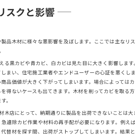
リスクと影響
や製品木材に様々な悪影響を及ぼします。ここでは主なリ
。
える黒カビや青カビ、白カビは見た目に大きく影響します
てしまい、住宅施工業者やエンドユーザーの心証を悪くし
い商品価値が大きく下がってしまいます。場合によっては
るを得ないケースも出てきます。木材を削ってカビを取る
ます。
材木店にとって、納期通りに製品を出荷できないことは大
、急遽除カビ作業や材料の再手配が必要になります。例え
、代替材を探す間、出荷がストップしてしまいます。結果