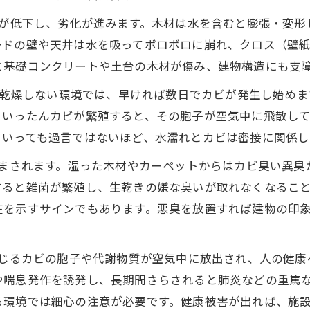
が低下し、劣化が進みます。木材は水を含むと膨張・変形
ードの壁や天井は水を吸ってボロボロに崩れ、クロス（壁
と基礎コンクリートや土台の木材が傷み、建物構造にも支
分乾燥しない環境では、早ければ数日でカビが発生し始め
。いったんカビが繁殖すると、その胞子が空気中に飛散し
といっても過言ではないほど、水濡れとカビは密接に関係し
まされます。湿った木材やカーペットからはカビ臭い異臭
すると雑菌が繁殖し、生乾きの嫌な臭いが取れなくなるこ
在を示すサインでもあります。悪臭を放置すれば建物の印
じるカビの胞子や代謝物質が空気中に放出され、人の健康
や喘息発作を誘発し、長期間さらされると肺炎などの重篤
る環境では細心の注意が必要です。健康被害が出れば、施