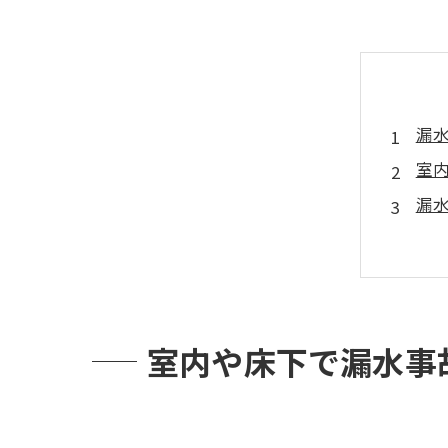
漏水
室
漏
カ
カ
再
カ
室内や床下で漏水事
専
ま