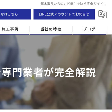
漏水事故からのカビ発生を防ぐ完全ガイド！
わせはこちら
LINE公式アカウントでお問合せ
施工事例
当社の特徴
ブログ
カビ除去
防カビ
で専門業者が完全解説
カビ専門
ZEH住宅
カビ検査