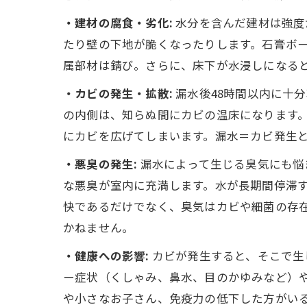
・建材の腐食・劣化:
水分を含んだ建材は強度
たり壁の下地が脆くなったりします。石膏ボ
属部材は錆び。さらに、床下が水浸しになる
・カビの発生・拡散:
漏水後48時間以内に十
の内側は、知らぬ間にカビの温床になります
にカビを広げてしまいます。漏水＝カビ発生
・悪臭の発生:
漏水によって生じる臭気にも悩
な悪臭が室内に充満します。水が長期間停滞
快であるだけでなく、臭気はカビや細菌の存
かねません。
・健康への影響:
カビが発生すると、そこで生
ー症状（くしゃみ、鼻水、目のかゆみなど）
や小さなお子さん、免疫力の低下した方がい