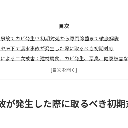
目次
事故でカビ発生!? 初期対処から専門除菌まで徹底解説
内や床下で漏水事故が発生した際に取るべき初期対応
水による二次被害：建材腐食、カビ発生、悪臭、健康被害
ビバスターズ福岡が行う汚水汲み上げ〜乾燥・除菌までの
ビが発生してしまった場合の対応：MIST工法によるカビの
発を防ぐために必要な環境改善とモニタリング
ビの健康リスクや施設運営上の問題点
故が発生した際に取るべき初期
門業者に依頼することの重要性とメリット
とめ