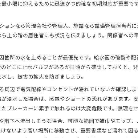
を最小限に抑えるために迅速かつ的確な初期対応が重要で
ションなら管理会社や管理人、施設なら設備管理担当者に
なら上の階の居住者にも状況を伝えましょう。関係者への
因箇所の水を止めることが最優先です。給水管の破裂や配
設のどこに止水バルブがあるか日頃から確認しておくと、
止水し、被害の拡大を防ぎましょう。
る周辺で電気配線やコンセントが濡れていないか確認しま
器が浸水した場合は、感電やショートの恐れがあります。
れたブレーカーに素手で触れるのは大変危険です。無理を
や階下へ流出しそうな場合、可能な範囲で雑巾やモップ、
受けないよう高い場所に移動させ、重要書類など濡れて困