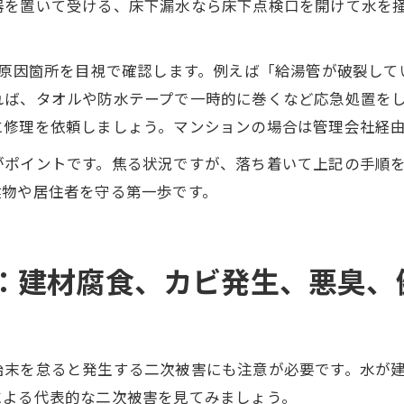
器を置いて受ける、床下漏水なら床下点検口を開けて水を
原因箇所を目視で確認します。例えば「給湯管が破裂して
れば、タオルや防水テープで一時的に巻くなど応急処置を
に修理を依頼しましょう。マンションの場合は管理会社経
がポイントです。焦る状況ですが、落ち着いて上記の手順
建物や居住者を守る第一歩です。
：建材腐食、カビ発生、悪臭、
始末を怠ると発生する二次被害にも注意が必要です。水が
による代表的な二次被害を見てみましょう。