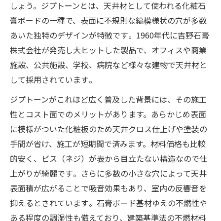
しょう。ジプトーンとは、天井材として使われる化粧石
膏ボードの一種で、表面に不規則な縞模様状の穴が多数
あいた独特のデザインが特徴です​。1960年代に吉野石膏
株式会社が発売し大ヒットした製品で、オフィスや商業
施設、公共施設、学校、病院など様々な建物で天井材と
して採用されています​。
ジプトーンがこれほど広く普及した背景には、その施工
性とコスト面でのメリットがあります。あらかじめ表面
に模様がついた化粧板のため天井クロス仕上げや塗装の
手間が省け、施工が短期間で済みます。材料価格も比較
的安く、ビス（ネジ）が表から目立たない構造なので仕
上がりが綺麗です​。さらに多数の小さな穴によって天井
表面積が広がることで吸音効果もあり、室内の反響音を
抑えるとされています​。石膏ボード基材ゆえの不燃性や
ある程度の調湿性も備えており、建築基準法の不燃材料