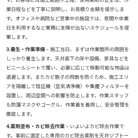
業日程などを丁寧に説明し、お見積り金額を提示しま
す。オフィスや病院など営業中の施設では、夜間や休業
日を利用するなど業務に支障が出ないスケジュールを提
案します。
3.養生・作業準備
– 施工当日、まずは作業箇所の周囲を
しっかり養生します。天井直下の床や設備、家具などを
ビニールシートで覆い、必要に応じて移動可能な物品は
退避します。またカビ胞子の飛散を防ぐため、施工エリ
アを隔離して陰圧機（空気清浄機）や集塵フィルターを
設置し、周辺空間への影響を防止します。作業スタッフ
も防護マスクやゴーグル、作業着を着用し、安全管理を
徹底します。
4.薬剤塗布・カビ除去作業
– いよいよカビ除去作業で
す。事前に選定した専用のカビ除去薬剤を天井ジプトー