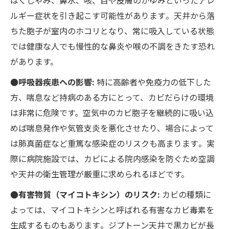
ルギー症状を引き起こす可能性があります​。天井から落
ちた胞子が室内のホコリとなり、常に吸入している状態
では健康な人でも慢性的な鼻炎や喉の不調をきたす恐れ
があります。
●呼吸器疾患への影響:
特に高齢者や免疫力の低下した
方、喘息など持病のある方にとって、カビだらけの環境
は非常に危険です。空気中のカビ胞子を継続的に吸い込
めば喘息発作や気管支炎を悪化させたり、場合によって
は肺真菌症など重篤な感染症のリスクも高まります​。実
際に病院施設では、カビによる院内感染を防ぐため空調
や天井の衛生管理が厳重に求められるほどです。
●有害物質（マイコトキシン）のリスク:
カビの種類に
よっては、マイコトキシンと呼ばれる有害なカビ毒素を
生成するものもあります​。ジプトーン天井で黒カビが長