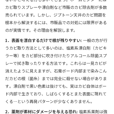
カビ取りスプレーや漂白剤など市販のカビ除去剤が多数
売られています。しかし、ジプトーン天井のカビ問題を
根本から解決するには、市販品での対処には限界がある
のが実情です。その理由を解説します。
1．表面を漂白するだけで根が残りやすい:
一般の方が行
うカビ取り方法として多いのは、塩素系漂白剤（カビキ
ラー等）をカビ部分に吹き付けたりアルコール除菌スプ
レーで拭き取ったりする方法です​。これらは一見カビが
消えたように見えますが、石膏ボード内部まで染みこん
だカビの根（菌糸）までは完全に殺せない場合がありま
す​。漂白剤で黒い色素は抜けても、実はカビ自体はボー
ド内部で生きており、しばらくするとまた表面に現れて
くる…という再発パターンが少なくありません。
2．薬剤が素材にダメージを与える恐れ:
塩素系薬剤は強