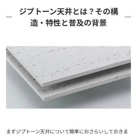
カビが及ぼす健康被害と施設イメージへの悪影
ジプトーン天井とは？その構
響
造・特性と普及の背景
市販のカビ取り剤では対応しきれない理由と専
門業者の必要性
ジプトーン天井のカビ除去作業の流れ（調査・
除去・防カビ施工）
カビバスターズ福岡の施工事例・実績紹介
施工後の再発防止ポイント：空調・換気・湿度
管理のアドバイス
専門的なカビ対策はカビバスターズ福岡へ – 安
心のプロにお任せください
まずジプトーン天井について簡単におさらいしておきま