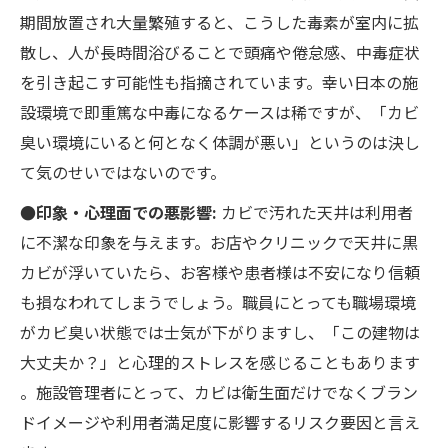
期間放置され大量繁殖すると、こうした毒素が室内に拡
散し、人が長時間浴びることで頭痛や倦怠感、中毒症状
を引き起こす可能性も指摘されています。幸い日本の施
設環境で即重篤な中毒になるケースは稀ですが、「カビ
臭い環境にいると何となく体調が悪い」というのは決し
て気のせいではないのです。
●印象・心理面での悪影響:
カビで汚れた天井は利用者
に不潔な印象を与えます。お店やクリニックで天井に黒
カビが浮いていたら、お客様や患者様は不安になり信頼
も損なわれてしまうでしょう。職員にとっても職場環境
がカビ臭い状態では士気が下がりますし、「この建物は
大丈夫か？」と心理的ストレスを感じることもあります​
。施設管理者にとって、カビは衛生面だけでなくブラン
ドイメージや利用者満足度に影響するリスク要因と言え