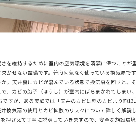
適さを維持するために室内の空気環境を清潔に保つことが
は欠かせない設備です。普段何気なく使っている換気扇で
か。天井裏にカビが潜んでいる状態で換気扇を回すと、そ
とで、カビの胞子（ほうし）が室内にばらまかれてしまい
ちですが、ある実験では「天井のカビは壁のカビより約13.
天井換気扇の使用とカビ拡散のリスクについて詳しく解説し
トを押さえて丁寧に説明していきますので、安全な施設環