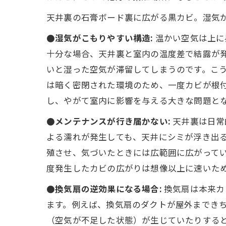
天井裏の石膏ボード裏に広がる黒カビ。湿気
●湿気がこもりやすい構造:
温かい空気は上に
十分な場合、天井裏と室内の温度差で結露が発
いと湿った空気が滞留してしまうのです。こ
は暗く密閉された環境のため、一度カビが根
し、やがて室内に影響を与える大きな問題とな
●メンテナンスが行き届かない:
天井裏は日常
よる濡れが発生しても、天井にシミが浮き出
殖させ、気づいたときには広範囲に広がってい
度発生したカビの広がりは想像以上に速いた
●換気扇の逆効果になる場合:
換気扇は本来カ
ます。例えば、換気扇のダクトが屋外まできち
（空気が不足した状態）が生じていたりすると