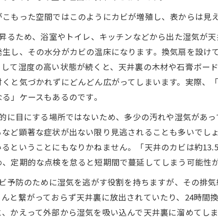
がこもった空間ではこのようにカビが増殖し、表からは見
昇るため、浴室やトイレ、キッチンなどから出た湿気が天
生し、その水分がカビの温床になります​。換気扇を設け
うして湿度の高い状態が続くと、天井裏の木材や石膏ボー
付くと気づかれずにどんどん広がってしまいます。実際、
る」ケースもあるのです​。
的に目にする場所ではないため、多少の汚れや湿気があっ
るなど顕著な症状が出ない限り見逃されることも多いでし
るということにもなりかねません。「天井のカビは約13.
め、定期的な点検を怠ると短期間で蔓延してしまう可能性
ビ予防のために湿気を逃がす役割を持ちますが、その排気
んと繋がっておらず天井裏に放出されていたり、24時間
、かえって外部から湿気を吸い込んで天井裏に溜めてしま