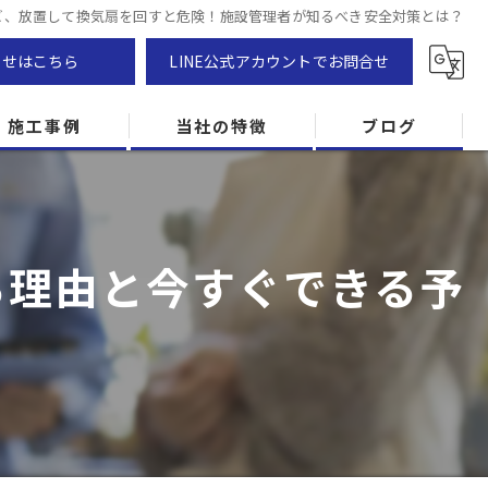
ビ、放置して換気扇を回すと危険！施設管理者が知るべき安全対策とは？
わせはこちら
LINE公式アカウントでお問合せ
施工事例
当社の特徴
ブログ
カビ除去
防カビ
る理由と今すぐできる予
カビ専門
ZEH住宅
カビ検査