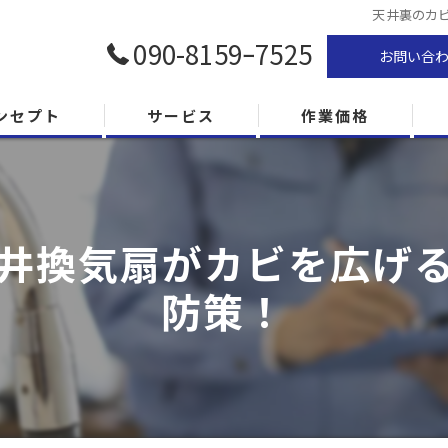
天井裏のカ
090-8159ｰ7525
お問い合
ンセプト
サービス
作業価格
井換気扇がカビを広げ
防策！