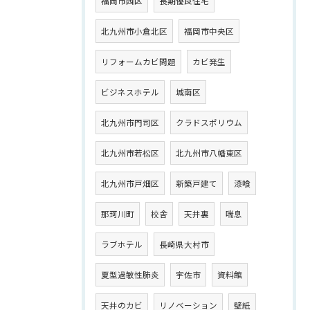
福岡市西区
長期優良住宅
北九州市小倉北区
福岡市中央区
リフォームカビ問題
カビ発生
ビジネスホテル
城南区
北九州市門司区
クラドスポリウム
北九州市若松区
北九州市八幡東区
北九州市戸畑区
新築戸建て
漆喰
那珂川町
校舎
天井裏
喘息
ラブホテル
長崎県大村市
夏型過敏性肺炎
宇佐市
資料館
天井のカビ
リノベーション
壁紙