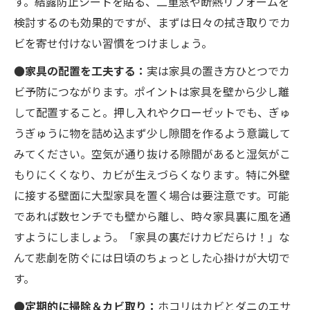
す。結露防止シートを貼る、二重窓や断熱リフォームを
検討するのも効果的ですが​、まずは日々の拭き取りでカ
ビを寄せ付けない習慣をつけましょう。
●家具の配置を工夫する：
実は家具の置き方ひとつでカ
ビ予防につながります。ポイントは家具を壁から少し離
して配置すること。押し入れやクローゼットでも、ぎゅ
うぎゅうに物を詰め込まず少し隙間を作るよう意識して
みてください。空気が通り抜ける隙間があると湿気がこ
もりにくくなり、カビが生えづらくなります​。特に外壁
に接する壁面に大型家具を置く場合は要注意です。可能
であれば数センチでも壁から離し、時々家具裏に風を通
すようにしましょう。「家具の裏だけカビだらけ！」な
んて悲劇を防ぐには日頃のちょっとした心掛けが大切で
す。
●定期的に掃除＆カビ取り：
ホコリはカビとダニのエサ