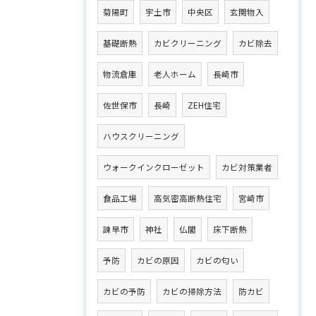
菊陽町
宇土市
中央区
玄関物入
基礎断熱
カビクリーニング
カビ除去
物流倉庫
老人ホーム
長崎市
佐世保市
長崎
ZEH住宅
ハウスクリーニング
ウォークインクローゼット
カビ対策業者
食品工場
高気密高断熱住宅
宮崎市
諫早市
神社
仏閣
床下断熱
予防
カビの原因
カビの匂い
カビの予防
カビの掃除方法
防カビ