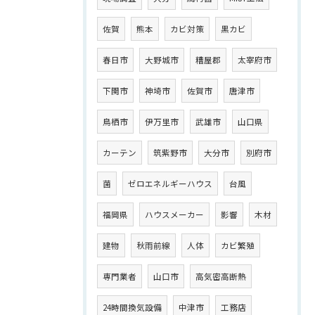
佐賀
熊本
カビ対策
黒カビ
春日市
大野城市
糟屋郡
太宰府市
下関市
神埼市
佐賀市
唐津市
鳥栖市
伊万里市
武雄市
山口県
カーテン
筑紫野市
大分市
別府市
菌
ゼロエネルギーハウス
台風
福岡県
ハウスメーカー
影響
木材
建物
秋雨前線
人体
カビ繁殖
専門業者
山口市
高気密高断熱
24時間換気設備
中津市
工務店