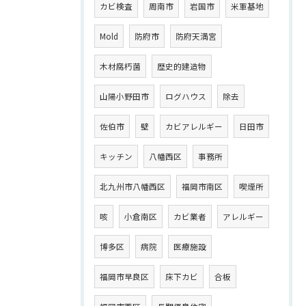
カビ検査
周南市
岩国市
米軍基地
Mold
防府市
防府天満宮
木材腐朽菌
歴史的建造物
山陽小野田市
ログハウス
除去
佐伯市
壁
カビアレルギー
日田市
キッチン
八幡西区
事務所
北九州市八幡西区
福岡市南区
喫煙所
咳
小倉南区
カビ業者
アレルギー
博多区
病院
医療施設
福岡市早良区
床下カビ
合板