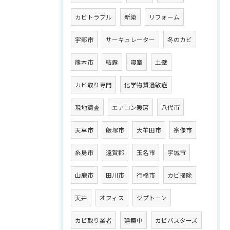
カビトラブル
新築
リフォーム
宇部市
サーキュレーター
冬のカビ
熊本市
結露
寝室
土壁
カビ取り専門
化学物質過敏症
現地調査
エアコン暖房
八代市
天草市
飯塚市
大牟田市
宗像市
糸島市
遠賀郡
玉名市
宇城市
山鹿市
田川市
行橋市
カビ掃除
天井
オフィス
ジプトーン
カビ取り業者
建築中
カビバスターズ