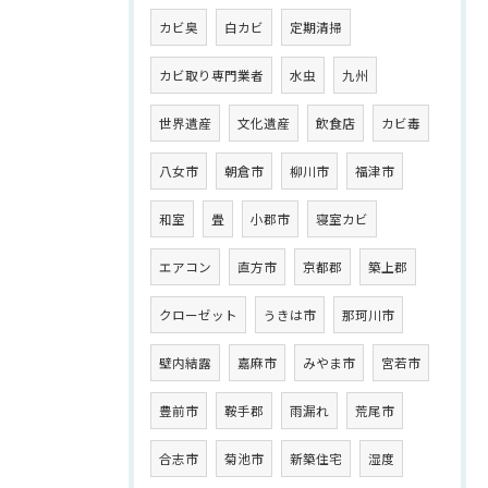
カビ臭
白カビ
定期清掃
カビ取り専門業者
水虫
九州
世界遺産
文化遺産
飲食店
カビ毒
八女市
朝倉市
柳川市
福津市
和室
畳
小郡市
寝室カビ
エアコン
直方市
京都郡
築上郡
クローゼット
うきは市
那珂川市
壁内結露
嘉麻市
みやま市
宮若市
豊前市
鞍手郡
雨漏れ
荒尾市
合志市
菊池市
新築住宅
湿度