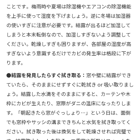
ことです​。梅雨時や夏場は除湿機やエアコンの除湿機能
を上手に使って湿度を下げましょう。逆に冬場は加湿器
の使いすぎに注意が必要です。結露が出るほど加湿して
しまうと本末転倒なので、加湿しすぎないよう調整して
ください。乾燥しすぎも困りますが、各部屋の湿度が高
すぎないよう意識するだけでカビの発生率は格段に下が
ります。
●結露を発見したらすぐ拭き取る：
窓や壁に結露ができ
ていたら、そのままにせずすぐに乾拭き or 吸い取りまし
ょう。結露した水滴をそのままにすると、カーテンや木
枠にカビが生えたり、窓際がダニの温床になったりしま
す。「朝起きたら窓がぐっしょり…」という日は、面倒
でも窓枠やサッシの溝まできちんと水気を拭き取ってく
ださい。拭き取った後は換気をして乾燥させれば完璧で