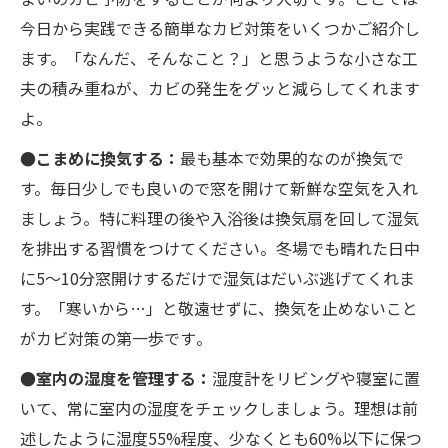
今日から実践できる簡単なカビ対策をいくつかご紹介し
ます。「なんだ、そんなこと？」と思うような小さな工
夫の積み重ねが、カビの発生をグッと減らしてくれます
よ。
●こまめに換気する：
最も基本で効果的なのが換気で
す。毎日少しでも良いので窓を開けて新鮮な空気を入れ
ましょう。特に料理の後や入浴後は換気扇を回して湿気
を排出する習慣をつけてください。冬場でも晴れた日中
に5〜10分窓開けするだけで湿気はだいぶ逃げてくれま
す。「寒いから…」と敬遠せずに、換気を止めないこと
がカビ対策の第一歩です​。
●室内の湿度を管理する：
湿度計をリビングや寝室に置
いて、常に室内の湿度をチェックしましょう。理想は前
述したように湿度55%程度、少なくとも60%以下に保つ