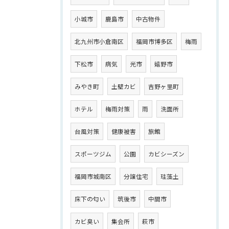
小城市
鹿島市
中古物件
北九州市小倉南区
福岡市博多区
梅雨
下松市
病気
光市
嬉野市
みやき町
土壁カビ
吉野ヶ里町
ホテル
梅雨対策
雨
洗面所
台風対策
健康被害
旅館
スポーツジム
公園
カビシーズン
福岡市城南区
分譲住宅
珪藻土
床下の匂い
筑後市
中間市
カビ臭い
集会所
萩市