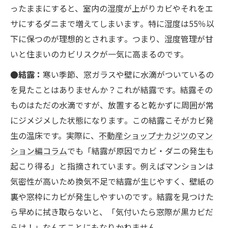
ったままにすると、室内の湿度が上がりカビやそれをエ
サにするダニまで増えてしまいます​。特に湿度は55％以
下に保つのが理想的とされます​。つまり、湿度管理が甘
いと住まいのカビリスクが一気に高まるのです。
●結露：
寒い季節、窓ガラスや壁に水滴がついているの
を見たことはありませんか？これが結露です。結露その
ものはただの水滴ですが、放置すると乾かずに周囲が常
にジメジメした状態になります​。この結露こそがカビ発
生の温床です。実際に、
不動産ショップナカジツのマン
ション編コラム
でも「結露が原因でカビ・ダニの発生も
起こり得る」と指摘されています​。例えばマンションは
気密性が高いため換気不足で結露が生じやすく、壁紙の
裏や窓枠にカビが発生しやすいのです​。結露を見つけた
ら早めに拭き取らないと、「気付いたら窓際が黒カビだ
らけ！」なんてことにもなりかねません。