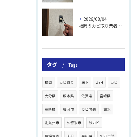
2026/08/04
福岡のカビ取り業者おすすめの選び方と費用
タグ
Tags
福岡
カビ取り
床下
ZEH
カビ
大分県
熊本県
佐賀県
宮崎県
長崎県
福岡市
カビ問題
漏水
北九州市
久留米市
秋カビ
現場調査
大分
腐朽菌
MIST工法