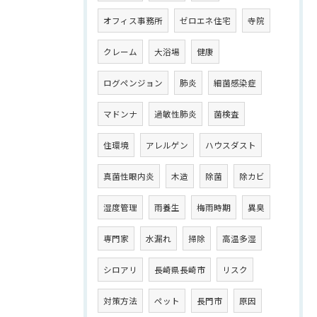
オフィス事務所
ゼロエネ住宅
寺院
クレーム
大浴場
健康
ログペンジョン
肺炎
細菌感染症
マドンナ
過敏性肺炎
菌検査
住環境
アレルゲン
ハウスダスト
真菌性眼内炎
木造
除菌
除カビ
湿度管理
雨養生
梅雨時期
異臭
専門家
水漏れ
掃除
高温多湿
シロアリ
長崎県長崎市
リスク
対策方法
ペット
長門市
原因