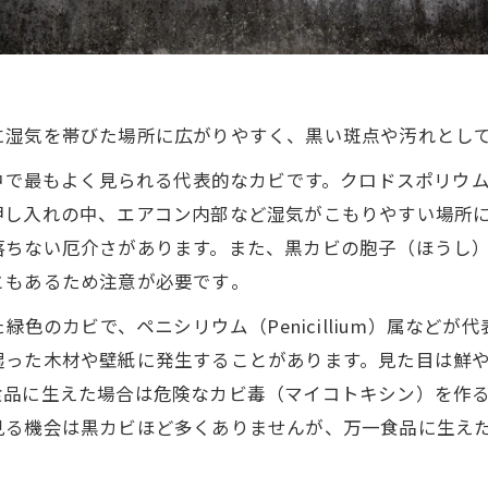
湿気を帯びた場所に広がりやすく、黒い斑点や汚れとして
の中で最もよく見られる代表的なカビです。クロドスポリウ
し入れの中、エアコン内部など湿気がこもりやすい場所に
落ちない厄介さがあります。また、黒カビの胞子（ほうし
もあるため注意が必要です​。
た緑色のカビで、ペニシリウム（Penicillium）属など
湿った木材や壁紙に発生することがあります。見た目は鮮
食品に生えた場合は危険なカビ毒（マイコトキシン）を作
見る機会は黒カビほど多くありませんが、万一食品に生え