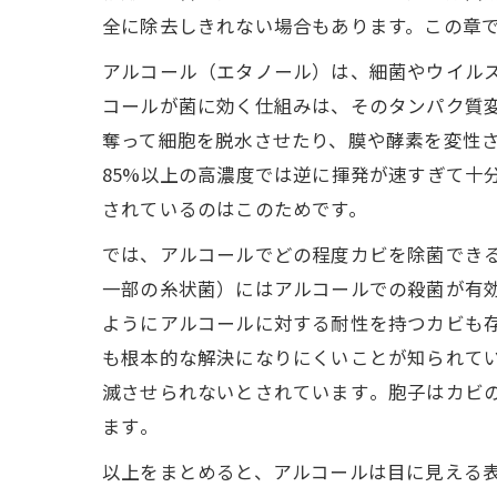
全に除去しきれない場合もあります。この章
アルコール（エタノール）は、細菌やウイル
コールが菌に効く仕組みは、そのタンパク質
奪って細胞を脱水させたり、膜や酵素を変性さ
85%以上の高濃度では逆に揮発が速すぎて十
されているのはこのためです。
では、アルコールでどの程度カビを除菌でき
一部の糸状菌）にはアルコールでの殺菌が有
ようにアルコールに対する耐性を持つカビも存
も根本的な解決になりにくいことが知られてい
滅させられないとされています​。胞子はカビ
ます​。
以上をまとめると、アルコールは目に見える表