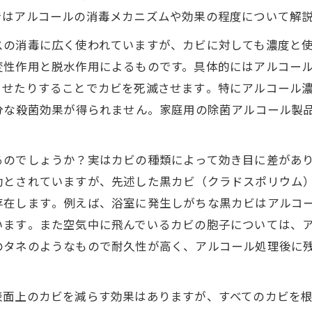
ではアルコールの消毒メカニズムや効果の程度について解
スの消毒に広く使われていますが、カビに対しても濃度と
変性作用と脱水作用によるものです。具体的にはアルコー
せたりすることでカビを死滅させます​。特にアルコール濃
分な殺菌効果が得られません​。家庭用の除菌アルコール製品
るのでしょうか？実はカビの種類によって効き目に差があ
効とされていますが、先述した黒カビ（クラドスポリウム
在します​。例えば、浴室に発生しがちな黒カビはアルコ
ます​。また空気中に飛んでいるカビの胞子については、
のタネのようなもので耐久性が高く、アルコール処理後に
面上のカビを減らす効果はありますが、すべてのカビを根