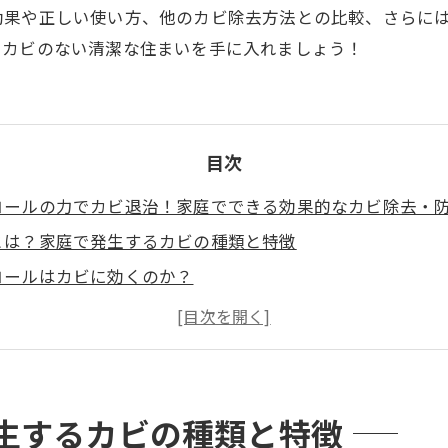
効果や正しい使い方、他のカビ除去方法との比較、さらに
、カビのない清潔な住まいを手に入れましょう！
目次
コールの力でカビ退治！家庭でできる効果的なカビ除去・
とは？家庭で発生するカビの種類と特徴
コールはカビに効くのか？
コールの使い方と効果的なカビ除去方法
コールと他のカビ除去方法の比較
コールでカビを防ぐ方法（再発防止策）
コールでは除去できないカビへの対処法
生するカビの種類と特徴