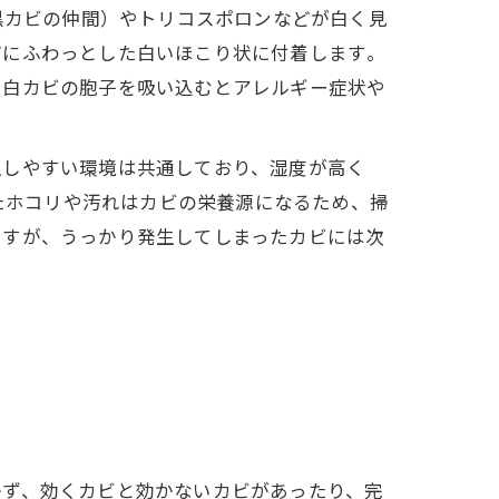
黒カビの仲間）やトリコスポロンなどが白く見
にふわっとした白いほこり状に付着します​。
。白カビの胞子を吸い込むとアレルギー症状や
。
生しやすい環境は共通しており、湿度が高く
またホコリや汚れはカビの栄養源になるため、掃
ですが、うっかり発生してしまったカビには次
かず、効くカビと効かないカビがあったり、完