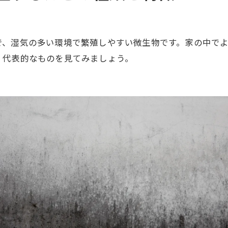
め：アルコールの正しい使い方でカビを撃退！
で、湿気の多い環境で繁殖しやすい微生物です。家の中で
。代表的なものを見てみましょう。