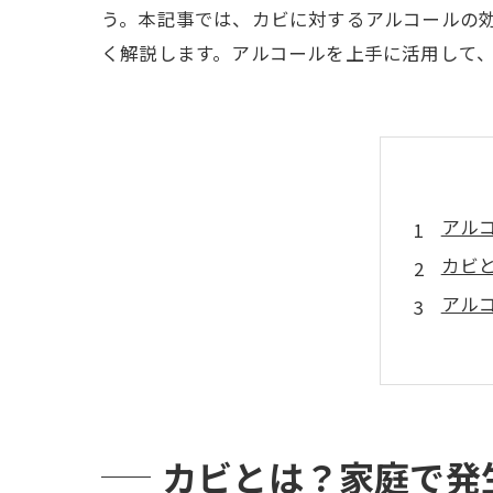
う。本記事では、カビに対するアルコールの
く解説します。アルコールを上手に活用して
アル
カビ
アル
アル
アル
アル
アル
カビとは？家庭で発