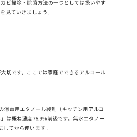
なカビ掃除・除菌方法の一つとしては扱いやす
法を見ていきましょう。
が大切です。ここでは家庭でできるアルコール
販の消毒用エタノール製剤（キッチン用アルコ
は概ね濃度76.9%前後です。無水エタノー
にしてから使います​。