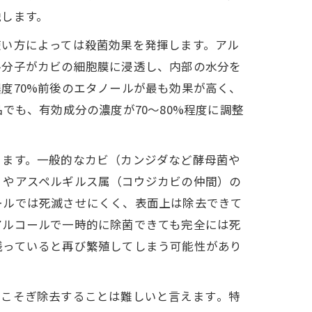
説します。
使い方によっては殺菌効果を発揮します。アル
ル分子がカビの細胞膜に浸透し、内部の水分を
度70%前後のエタノールが最も効果が高く、
でも、有効成分の濃度が70〜80%程度に調整
ります。一般的なカビ（カンジダなど酵母菌や
）やアスペルギルス属（コウジカビの仲間）の
ールでは死滅させにくく、表面上は除去できて
アルコールで一時的に除菌できても完全には死
残っていると再び繁殖してしまう可能性があり
こそぎ除去することは難しいと言えます​。特