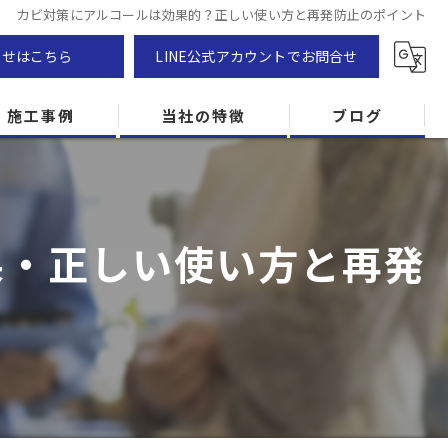
カビ対策にアルコールは効果的？正しい使い方と再発防止のポイント
わせはこちら
LINE公式アカウントでお問合せ
施工事例
当社の特徴
ブログ
カビ除去
防カビ
果・正しい使い方と再発
カビ専門
ZEH住宅
カビ検査