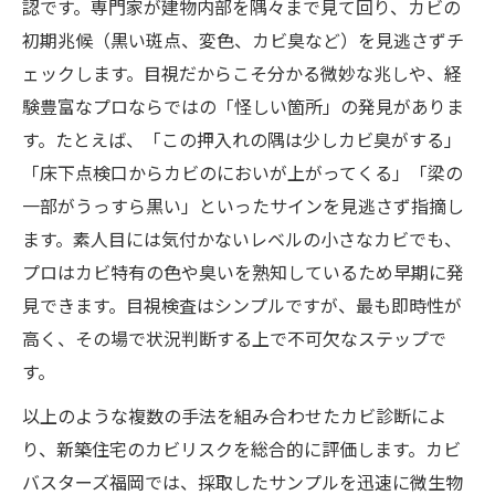
認です。専門家が建物内部を隅々まで見て回り、カビの
初期兆候（黒い斑点、変色、カビ臭など）を見逃さずチ
ェックします。目視だからこそ分かる微妙な兆しや、経
験豊富なプロならではの「怪しい箇所」の発見がありま
す。たとえば、「この押入れの隅は少しカビ臭がする」
「床下点検口からカビのにおいが上がってくる」「梁の
一部がうっすら黒い」といったサインを見逃さず指摘し
ます。素人目には気付かないレベルの小さなカビでも、
プロはカビ特有の色や臭いを熟知しているため早期に発
見できます。目視検査はシンプルですが、最も即時性が
高く、その場で状況判断する上で不可欠なステップで
す。
以上のような複数の手法を組み合わせたカビ診断によ
り、新築住宅のカビリスクを総合的に評価します。カビ
バスターズ福岡では、採取したサンプルを迅速に微生物