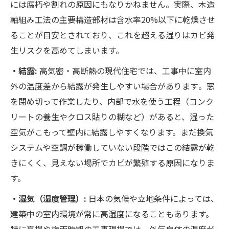
には腐朽や割れの原因にもなりかねません​。実際、木造
軸組み工法の主要構造部材は含水率20%以下に乾燥させ
ることが目安とされており​、これを超える湿りはカビ発
生リスクを高めてしまいます。
・結露:
高気密・高断熱の現代住宅では、工事中に室内
外の温度差から結露が発生しやすい場合があります​。窓
を閉め切って作業したり、内部で水を使う工程（コンク
リートの養生やクロス貼りの糊など）があると、湿った
空気がこもって壁内に結露しやすくなります。まだ換気
システムや空調が稼働していない段階ではこの結露が乾
きにくく、見えない場所でカビが繁殖する原因になりま
す。
・湿気（湿度管理）:
日本の気候や立地条件によっては、
建築中の室内環境が常に高湿度になることもあります。
特に夏場や梅雨時期の工事現場では、外気自体の湿度が