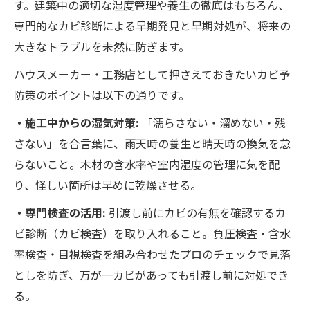
す。建築中の適切な湿度管理や養生の徹底はもちろん、
専門的なカビ診断による早期発見と早期対処が、将来の
大きなトラブルを未然に防ぎます。
ハウスメーカー・工務店として押さえておきたいカビ予
防策のポイントは以下の通りです。
・施工中からの湿気対策:
「濡らさない・溜めない・残
さない」を合言葉に、雨天時の養生と晴天時の換気を怠
らないこと。木材の含水率や室内湿度の管理に気を配
り、怪しい箇所は早めに乾燥させる。
・専門検査の活用:
引渡し前にカビの有無を確認するカ
ビ診断（カビ検査）を取り入れること。負圧検査・含水
率検査・目視検査を組み合わせたプロのチェックで見落
としを防ぎ、万が一カビがあっても引渡し前に対処でき
る​。