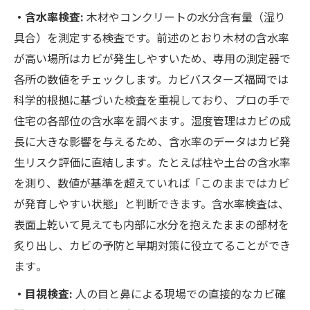
・含水率検査:
木材やコンクリートの水分含有量（湿り
具合）を測定する検査です。前述のとおり木材の含水率
が高い場所はカビが発生しやすいため、専用の測定器で
各所の数値をチェックします。カビバスターズ福岡では
科学的根拠に基づいた検査を重視しており、プロの手で
住宅の各部位の含水率を調べます​。湿度管理はカビの成
長に大きな影響を与えるため、含水率のデータはカビ発
生リスク評価に直結します​。たとえば柱や土台の含水率
を測り、数値が基準を超えていれば「このままではカビ
が発育しやすい状態」と判断できます。含水率検査は、
表面上乾いて見えても内部に水分を抱えたままの部材を
炙り出し、カビの予防と早期対策に役立てることができ
ます​。
・目視検査:
人の目と鼻による現場での直接的なカビ確