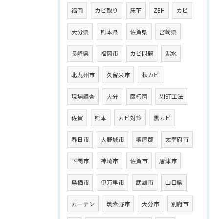
福岡
カビ取り
床下
ZEH
カビ
大分県
熊本県
佐賀県
宮崎県
長崎県
福岡市
カビ問題
漏水
北九州市
久留米市
秋カビ
現場調査
大分
腐朽菌
MIST工法
佐賀
熊本
カビ対策
黒カビ
春日市
大野城市
糟屋郡
太宰府市
下関市
神埼市
佐賀市
唐津市
鳥栖市
伊万里市
武雄市
山口県
カーテン
筑紫野市
大分市
別府市