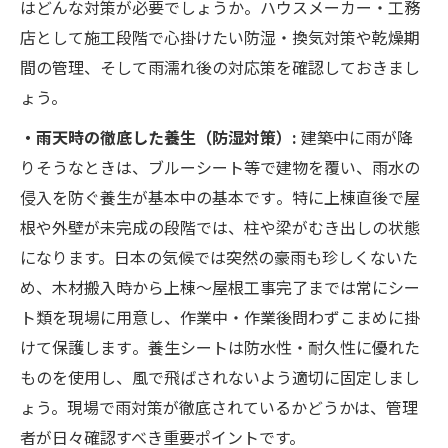
はどんな対策が必要でしょうか。ハウスメーカー・工務
店として施工段階で心掛けたい防湿・換気対策や乾燥期
間の管理、そして雨濡れ後の対応策を確認しておきまし
ょう。
・雨天時の徹底した養生（防湿対策）:
建築中に雨が降
りそうなときは、ブルーシート等で建物を覆い、雨水の
侵入を防ぐ養生が基本中の基本です​。特に上棟直後で屋
根や外壁が未完成の段階では、柱や梁がむき出しの状態
になります。日本の気候では突然の豪雨も珍しくないた
め、木材搬入時から上棟～屋根工事完了までは常にシー
ト類を現場に用意し、作業中・作業後問わずこまめに掛
けて保護します​。養生シートは防水性・耐久性に優れた
ものを使用し、風で飛ばされないよう適切に固定しまし
ょう。現場で雨対策が徹底されているかどうかは、管理
者が日々確認すべき重要ポイントです。