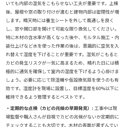
いても内部の湿気をこもらせない工夫が重要です。上棟
後、屋根や窓の取り付けが進むと建物内部は密閉性が増
します。晴天時には養生シートを外して風通しを良く
し、窓や開口部を開けて可能な限り換気してください。
特に木材の含水率が高くなった後や、モルタル施工・内
装仕上げなど水を使った作業の後は、意識的に空気を入
れ替えて湿度を下げることが重要です。湿気がこもると
カビの発生リスクが一気に高まるため、晴れた日には積
極的に通気を確保して室内の湿度を下げるよう心掛けま
しょう。必要に応じて除湿機や仮設換気扇を使うのも有
効です。湿度計を現場に設置し、目標湿度を60%以下に
維持できるよう管理するとベストです​。
・定期的な点検（カビの兆候の早期発見）:
工事中は現
場監督や職人さんが目視でカビの兆候がないか定期的に
チェックすることも大切です。木材の表面が黒ずんでい