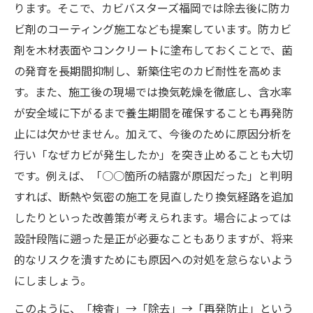
ります。そこで、カビバスターズ福岡では除去後に防カ
ビ剤のコーティング施工なども提案しています。防カビ
剤を木材表面やコンクリートに塗布しておくことで、菌
の発育を長期間抑制し、新築住宅のカビ耐性を高めま
す。また、施工後の現場では換気乾燥を徹底し、含水率
が安全域に下がるまで養生期間を確保することも再発防
止には欠かせません。加えて、今後のために原因分析を
行い「なぜカビが発生したか」を突き止めることも大切
です。例えば、「○○箇所の結露が原因だった」と判明
すれば、断熱や気密の施工を見直したり換気経路を追加
したりといった改善策が考えられます。場合によっては
設計段階に遡った是正が必要なこともありますが、将来
的なリスクを潰すためにも原因への対処を怠らないよう
にしましょう。
このように、「検査」→「除去」→「再発防止」という