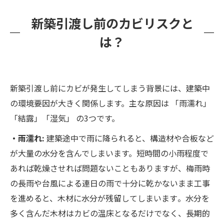
まとめ：引渡し前のカビ診断で住宅の価値を守
新築引渡し前のカビリスクと
る
は？
新築引渡し前にカビが発生してしまう背景には、建築中
の環境要因が大きく関係します。主な原因は 「雨濡れ」
「結露」「湿気」 の3つです。
・雨濡れ:
建築途中で雨に降られると、構造材や合板など
が大量の水分を含んでしまいます。短時間の小雨程度で
あれば乾燥させれば問題ないこともありますが、梅雨時
の長雨や台風による連日の雨で十分に乾かないまま工事
を進めると、木材に水分が残留してしまいます​。水分を
多く含んだ木材はカビの温床となるだけでなく、長期的