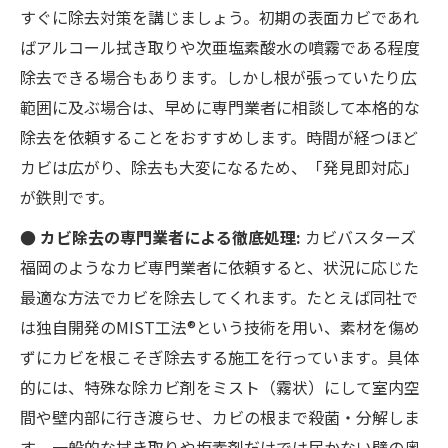
すぐに除去対策を講じましょう。初期の表面カビであれ
ばアルコール拭き取りや次亜塩素酸水の噴霧である程度
除去できる場合もあります。しかし根が張っていたり広
範囲に及ぶ場合は、早めに専門業者に相談して本格的な
除去を依頼することをおすすめします。時間が経つほど
カビは広がり、除去も大変になるため、「発見即対応」
が鉄則です。
● カビ除去の専門業者による徹底処理:
カビバスターズ
福岡のようなカビ専門業者に依頼すると、状況に応じた
最適な方法でカビを除去してくれます。たとえば同社で
は独自開発のMIST工法®という技術を用い、素材を傷め
ずにカビを根こそぎ除去する施工を行っています​。具体
的には、特殊な除カビ剤をミスト（霧状）にして室内空
間や壁内部に行き渡らせ、カビの根まで殺菌・分解しま
す​。一般的な拭き取りや塩素剤だけでは届かない壁の奥