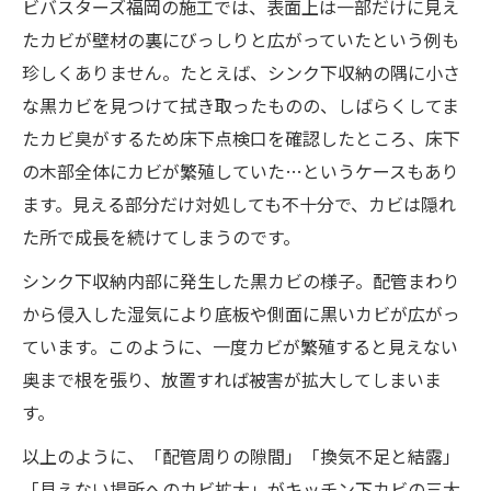
ビバスターズ福岡の施工では、表面上は一部だけに見え
たカビが壁材の裏にびっしりと広がっていたという例も
珍しくありません​。たとえば、シンク下収納の隅に小さ
な黒カビを見つけて拭き取ったものの、しばらくしてま
たカビ臭がするため床下点検口を確認したところ、床下
の木部全体にカビが繁殖していた…というケースもあり
ます。見える部分だけ対処しても不十分で、カビは隠れ
た所で成長を続けてしまうのです。
シンク下収納内部に発生した黒カビの様子。配管まわり
から侵入した湿気により底板や側面に黒いカビが広がっ
ています。このように、一度カビが繁殖すると見えない
奥まで根を張り、放置すれば被害が拡大してしまいま
す。
以上のように、「配管周りの隙間」「換気不足と結露」
「見えない場所へのカビ拡大」がキッチン下カビの三大