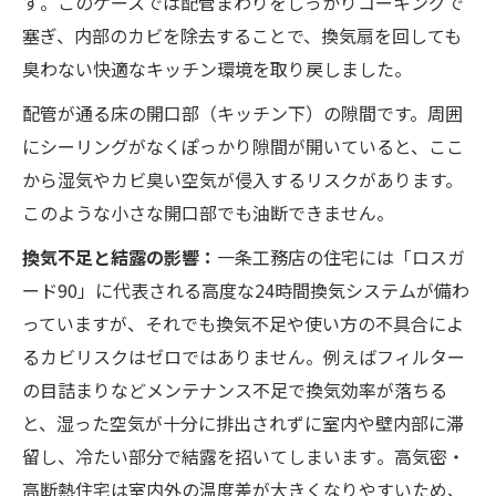
す​。このケースでは配管まわりをしっかりコーキングで
塞ぎ、内部のカビを除去することで、換気扇を回しても
臭わない快適なキッチン環境を取り戻しました​。
配管が通る床の開口部（キッチン下）の隙間です。周囲
にシーリングがなくぽっかり隙間が開いていると、ここ
から湿気やカビ臭い空気が侵入するリスクがあります。
このような小さな開口部でも油断できません。
換気不足と結露の影響：
一条工務店の住宅には「ロスガ
ード90」に代表される高度な24時間換気システムが備わ
っていますが、それでも換気不足や使い方の不具合によ
るカビリスクはゼロではありません​。例えばフィルター
の目詰まりなどメンテナンス不足で換気効率が落ちる
と、湿った空気が十分に排出されずに室内や壁内部に滞
留し、冷たい部分で結露を招いてしまいます​。高気密・
高断熱住宅は室内外の温度差が大きくなりやすいため、