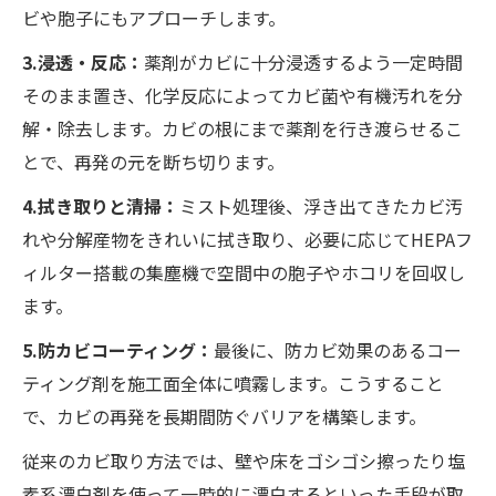
ビや胞子にもアプローチします。
3.浸透・反応：
薬剤がカビに十分浸透するよう一定時間
そのまま置き、化学反応によってカビ菌や有機汚れを分
解・除去します。カビの根にまで薬剤を行き渡らせるこ
とで、再発の元を断ち切ります。
4.拭き取りと清掃：
ミスト処理後、浮き出てきたカビ汚
れや分解産物をきれいに拭き取り、必要に応じてHEPAフ
ィルター搭載の集塵機で空間中の胞子やホコリを回収し
ます。
5.防カビコーティング：
最後に、防カビ効果のあるコー
ティング剤を施工面全体に噴霧します。こうすること
で、カビの再発を長期間防ぐバリアを構築します。
従来のカビ取り方法では、壁や床をゴシゴシ擦ったり塩
素系漂白剤を使って一時的に漂白するといった手段が取