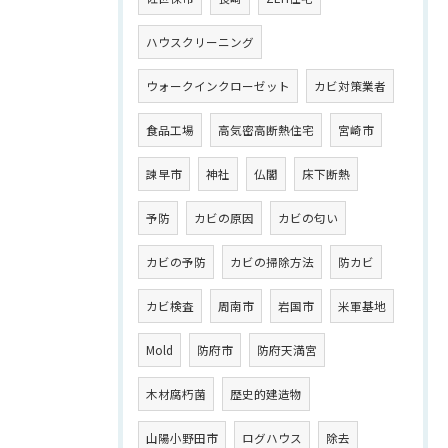
ハウスクリーニング
ウォークインクローゼット
カビ対策業者
食品工場
高気密高断熱住宅
宮崎市
諫早市
神社
仏閣
床下断熱
予防
カビの原因
カビの匂い
カビの予防
カビの掃除方法
防カビ
カビ検査
周南市
岩国市
米軍基地
Mold
防府市
防府天満宮
木材腐朽菌
歴史的建造物
山陽小野田市
ログハウス
除去