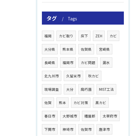
タグ
Tags
福岡
カビ取り
床下
ZEH
カビ
大分県
熊本県
佐賀県
宮崎県
長崎県
福岡市
カビ問題
漏水
北九州市
久留米市
秋カビ
現場調査
大分
腐朽菌
MIST工法
佐賀
熊本
カビ対策
黒カビ
春日市
大野城市
糟屋郡
太宰府市
下関市
神埼市
佐賀市
唐津市