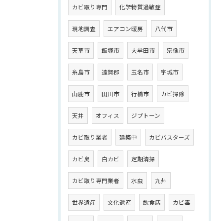
カビ取り専門
化学物質過敏症
現地調査
エアコン暖房
八代市
天草市
飯塚市
大牟田市
宗像市
糸島市
遠賀郡
玉名市
宇城市
山鹿市
田川市
行橋市
カビ掃除
天井
オフィス
ジプトーン
カビ取り業者
建築中
カビバスターズ
カビ臭
白カビ
定期清掃
カビ取り専門業者
水虫
九州
世界遺産
文化遺産
飲食店
カビ毒