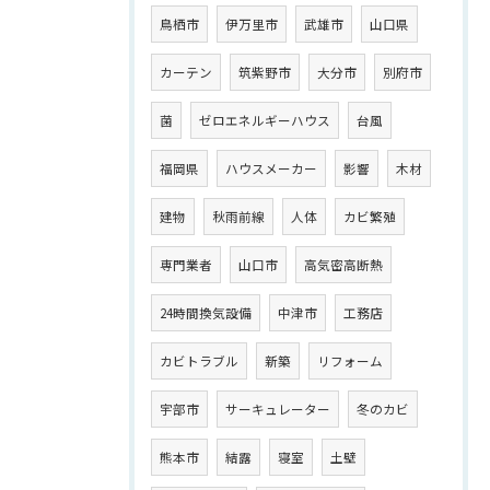
鳥栖市
伊万里市
武雄市
山口県
カーテン
筑紫野市
大分市
別府市
菌
ゼロエネルギーハウス
台風
福岡県
ハウスメーカー
影響
木材
建物
秋雨前線
人体
カビ繁殖
専門業者
山口市
高気密高断熱
24時間換気設備
中津市
工務店
カビトラブル
新築
リフォーム
宇部市
サーキュレーター
冬のカビ
熊本市
結露
寝室
土壁