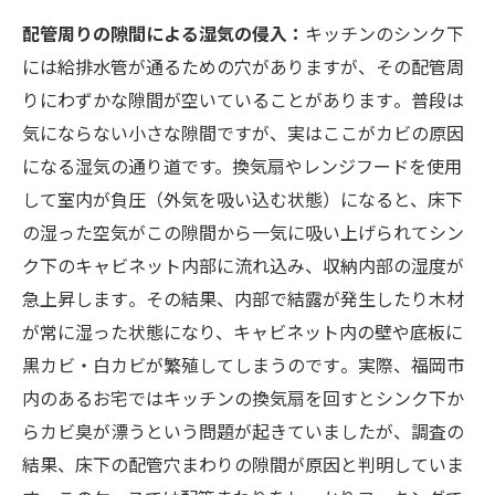
配管周りの隙間による湿気の侵入：
キッチンのシンク下
には給排水管が通るための穴がありますが、その配管周
りにわずかな隙間が空いていることがあります​。普段は
気にならない小さな隙間ですが、実はここがカビの原因
になる湿気の通り道です。換気扇やレンジフードを使用
して室内が負圧（外気を吸い込む状態）になると、床下
の湿った空気がこの隙間から一気に吸い上げられてシン
ク下のキャビネット内部に流れ込み、収納内部の湿度が
急上昇します​。その結果、内部で結露が発生したり木材
が常に湿った状態になり、キャビネット内の壁や底板に
黒カビ・白カビが繁殖してしまうのです​。実際、福岡市
内のあるお宅ではキッチンの換気扇を回すとシンク下か
らカビ臭が漂うという問題が起きていましたが、調査の
結果、床下の配管穴まわりの隙間が原因と判明していま