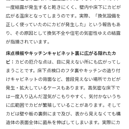
一度結露が発生すると乾きにくく、壁内や床下にカビが
広がる温床となってしまうのです​。実際、「換気設備を
正しく使っていたのにカビが発生した」という報告もあ
り、その原因として換気不全や住宅の気密性ゆえの結露
が指摘されています​。
床点検板やキッチンキャビネット裏に広がる隠れたカ
ビ：
カビの厄介な点は、目に見えない所にも広がってし
まうことです。床下点検口のフタ裏やキッチンの造り付
けキャビネットの背面など、普段見えない場所でカビが
発生・拡大しているケースもあります。高気密な床下で
は一度入り込んだ湿気がこもりやすく、気付かないうち
に広範囲でカビが繁殖していることがあります​。そして
カビは壁や板の裏側にまで及び、表から見えなくても構
造体の表面全体に菌糸を伸ばしてしまいます。実際にカ