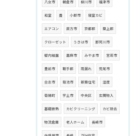
八女市
朝倉市
柳川市
福津市
和室
畳
小郡市
寝室カビ
エアコン
直方市
京都郡
築上郡
クローゼット
うきは市
那珂川市
壁内結露
嘉麻市
みやま市
宮若市
豊前市
鞍手郡
雨漏れ
荒尾市
合志市
菊池市
新築住宅
湿度
菊陽町
宇土市
中央区
玄関物入
基礎断熱
カビクリーニング
カビ除去
物流倉庫
老人ホーム
長崎市
佐世保市
長崎
ZEH住宅