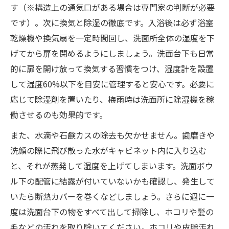
す​（※構造上の通気口がある場合は専門家の判断が必要
です）。次に換気と除湿の徹底です。入浴後は必ず浴室
乾燥機や換気扇を一定時間回し、洗面所全体の湿度を下
げてから扉を閉めるようにしましょう。洗面台下も日常
的に扉を開け放って換気する習慣をつけ、湿度計を設置
して湿度60%以下を目安に管理すると安心です。必要に
応じて除湿剤を置いたり、梅雨時は洗面所に除湿機を稼
働させるのも効果的です。
また、水滴や石鹸カスの除去も欠かせません。歯磨きや
洗顔の際に飛び散った水がキャビネット内に入り込む
と、それが蒸発して湿度を上げてしまいます。洗面ボウ
ル下の配管に結露が付いていないかも確認し、発生して
いたら断熱カバーを巻くなどしましょう。さらに週に一
度は洗面台下の物をすべて出して掃除し、ホコリや髪の
毛などの汚れを取り除いてください。ホコリや皮脂汚れ