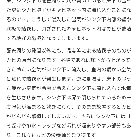
果、シンク下の配管周りに穴が開いていると床下の湿っ
た空気やカビ胞子がキャビネット内に流れ込むことにな
るのです​。こうして侵入した湿気がシンク下内部の壁や
底板で結露し、閉ざされたキャビネット内はカビが繁殖
する絶好の環境となってしまいます​。
配管周りの隙間以外にも、温度差による結露そのものが
カビの原因になります。冬場であれば床下から上がって
きた冷たい空気がシンク下に流入し、室内の暖かい空気
と触れて結露水が発生します​。逆に夏場は、床下の湿っ
た暖かい空気が冷房で冷えたシンク下に流れ込んで水滴
を生じさせます​。シンク下は扉で閉じられているため一
度湿気が溜まると乾きにくく、そのまま放置するとカビ
がどんどん繁殖してしまいます。さらにシンク下にはゴ
ミ受けや排水トラップなど汚れが溜まりやすい部分もあ
り、これらもカビの栄養源となり得ます。