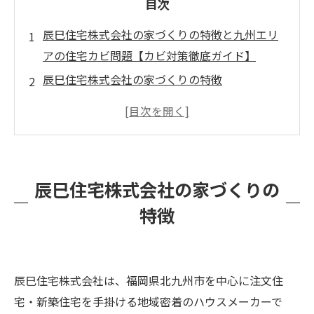
目次
辰巳住宅株式会社の家づくりの特徴と九州エリ
アの住宅カビ問題【カビ対策徹底ガイド】
辰巳住宅株式会社の家づくりの特徴
高気密・高断熱住宅とカビのリスク
九州エリアでの住宅カビ問題の実態とその原因
多発するキッチンシンク内・洗面所下・床下・
壁内のカビを予防するには？
辰巳住宅株式会社の家づくりの
キッチンシンク下のカビ対策
特徴
洗面所下のカビ対策
床下のカビ対策
壁内のカビ対策
辰巳住宅株式会社は、福岡県北九州市を中心に注文住
日常的にできるカビ対策のポイント
宅・新築住宅を手掛ける地域密着のハウスメーカーで