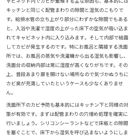
ャビネット内でカビが繁殖する主な原因も、基本的には
キッチンと同じく配管まわりの隙間と湿気のこもりで
す。給排水管の立ち上がり部分にわずかな隙間でもある
と、入浴や洗濯で湿度の上がった床下の空気が吸い込ま
れてキャビネット内に入り込みます​。そして内部で結露
してカビが発生するのです。特にお風呂と隣接する洗面
所では、お風呂の蒸気や洗濯機から出る湿気も影響し、
洗面台の収納内部は常に湿度が高くなりがちです。その
上、普段あまり扉を開けない場所なので気づかぬうちに
カビ臭が充満していたというケースも少なくありませ
ん。
洗面所下のカビ予防も基本的にはキッチン下と同様の対
策が有効です。まずは配管まわりの穴埋め処理を確実に
行いましょう。シリコンシーラントなどで床板との隙間
を塞ぐことで、床下から湿気を呼び込まないようにしま