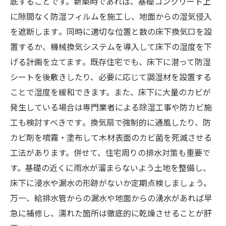
底することです。新築時であれば、基礎コンクリート上
に隙間なく防湿フィルムを施工し、地面からの湿気侵入
を遮断します​。同時に適切な位置と数の床下換気口を設
置するか、機械換気システムを導入して床下の湿度を下
げる計画を立てます​。既存住宅でも、床下に潜って防湿
シートを後敷きしたり、必要に応じて調湿材を設置する
ことで湿度を緩和できます。また、床下に大量のカビが
発生している場合は専門業者による除湿工事や防カビ施
工も検討すべきです​。換気扇で強制的に通風したり、防
カビ剤を噴霧・塗布して木材表面のカビ菌を死滅させる
工法があります。併せて、住宅周りの排水対策も重要で
す。基礎の近くに雨水が溜まらないよう土地を整備し、
床下に浸水や漏水の形跡がないか定期点検しましょう。
万一、給排水管からの漏水や地面からの湧水があれば早
急に補修し、濡れた箇所は徹底的に乾燥させることが肝