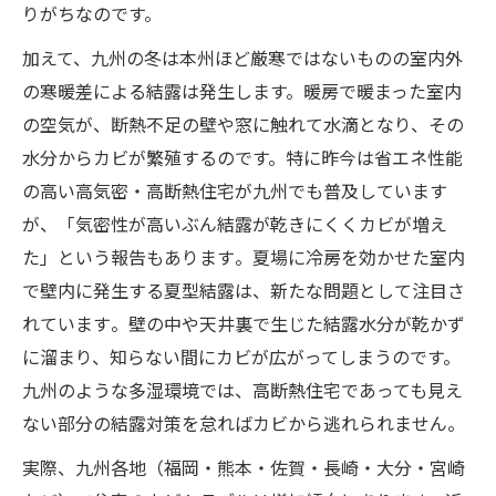
りがちなのです。
加えて、九州の冬は本州ほど厳寒ではないものの室内外
の寒暖差による結露は発生します。暖房で暖まった室内
の空気が、断熱不足の壁や窓に触れて水滴となり、その
水分からカビが繁殖するのです。特に昨今は省エネ性能
の高い高気密・高断熱住宅が九州でも普及しています
が、「気密性が高いぶん結露が乾きにくくカビが増え
た」という報告もあります​。夏場に冷房を効かせた室内
で壁内に発生する夏型結露は、新たな問題として注目さ
れています​。壁の中や天井裏で生じた結露水分が乾かず
に溜まり、知らない間にカビが広がってしまうのです。
九州のような多湿環境では、高断熱住宅であっても見え
ない部分の結露対策を怠ればカビから逃れられません​。
実際、九州各地（福岡・熊本・佐賀・長崎・大分・宮崎