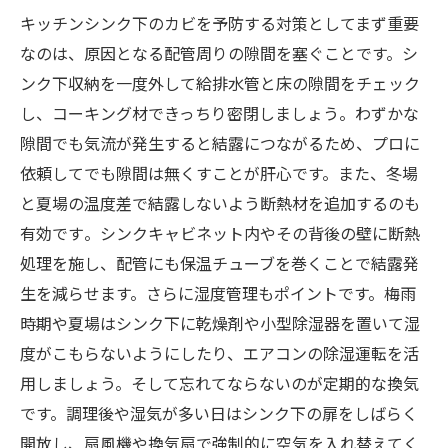
キッチンシンク下のカビを予防する対策としてまず重要
なのは、原因となる配管周りの隙間を塞ぐことです。​シ
ンク下収納を一度外して給排水管と床の隙間をチェック
し、コーキング材できっちり密閉しましょう​。わずかな
隙間でも気流が発生すると結露につながるため、プロに
依頼してでも隙間は無くすことが肝心です。また、冬場
と夏場の温度差で結露しないよう断熱材を追加するのも
有効です​。シンクキャビネット内やその背後の壁に断熱
処理を施し、配管にも保温チューブを巻くことで結露発
生を減らせます。さらに湿度管理もポイントです。梅雨
時期や夏場はシンク下に乾燥剤や小型除湿器を置いて湿
度がこもらないようにしたり、エアコンの除湿運転を活
用しましょう。​そして忘れてならないのが定期的な換気
です。​調理後や湿気が多い日はシンク下の扉をしばらく
開放し、扇風機や換気扇で強制的に空気を入れ替えてく