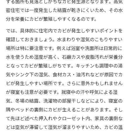
する箇所も見落としがちなカビ発生源となります​。高気
密住宅では一度発生した結露が乾きにくいため、その水
分を栄養にカビが繁殖しやすくなるのです。
では、具体的に住宅内でカビが発生しやすいポイントを
確認しておきましょう。水まわりや湿気のこもりやすい
場所は特に要注意です。例えば浴室や洗面所は日常的に
水を使うため湿度が高く、石鹸カスや皮脂汚れが栄養分
となってカビが繁殖しがちです​。キッチンも調理中の湯
気やシンク下の湿気、食材カス・油汚れなどが原因でカ
ビが発生しやすい場所です​。さらに意外かもしれません
が寝室も注意が必要です。就寝中の汗や呼気による湿
気、冬場の結露、洗濯物の部屋干しなどにより、寝室の
隅やベッドの裏側にカビが生えることがあります​。そし
て先ほど述べた押入れやクローゼット内、家具の裏側な
どは空気が滞留して湿気が溜まりやすいため、カビの温