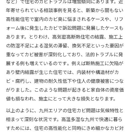
など）で住宅のカビトラブルは増加傾向にあります。近
年寄せられている相談事例を見ると、新築から間もない
高性能住宅で室内のカビ臭に悩まされるケースや、リフ
ォーム後に発生したカビで訴訟問題に発展したケースも
あります。​とりわけ、高気密高断熱住宅の結露、施工上
の防湿不足による湿気の滞留、換気不足といった要因が
重なってカビ被害が深刻化しており、法的トラブルに発
展する例も増えているのです​。例えば断熱施工に欠陥が
あり壁内結露が生じた住宅では、内装材や構造材がカ
ビ・腐朽し、建物の耐久性低下や住人の健康被害につな
がりました​。このような問題が起きると家自体の資産価
値も損なわれ、施主にとって大きな損失となります。
以上のように、九州エリアの住宅カビ問題は気候特性と
相まって深刻な状況です。高温多湿な九州で快適に暮ら
すためには、住宅の高性能化と同時にきめ細かなカビ対