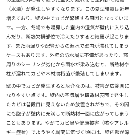
（水滴）が発生しやすくなります​。この夏型結露は近年
増えており、壁の中でカビが繁殖する原因となっていま
す​。一方、冬場でも暖房した室内の湿気が壁内に入り込
んだり、断熱欠損部位で冷えたりすると結露が起こりま
す。また雨漏りや配管からの漏水で壁内が濡れてしまう
ケースもあります。外壁の防水層に不備があったり、窓
周りのシーリング劣化から雨水が染み込むと、断熱材や
柱が濡れてカビや木材腐朽菌が繁殖してしまいます​。
壁の中でカビが発生すると厄介なのは、被害が広範囲に
なりやすい点です。壁内の空気層や構造材表面で発生し
たカビは普段目に見えないため放置されがちで、その間
にも胞子が壁内に充満して断熱材一面に広がってしまう
こともあります。やがてカビ臭や健康被害（咳やアレル
ギー症状）でようやく異変に気づく頃には、壁内部が深