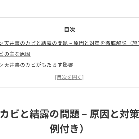
目次
ン天井裏のカビと結露の問題 – 原因と対策を徹底解説（
ビの主な原因
ン天井裏のカビがもたらす影響
工事例：カビバスターズ福岡の対応事例
ン天井裏のカビを防ぐ方法
ターズ福岡のサポート内容
無料相談のご案内
カビと結露の問題 – 原因と対
例付き）