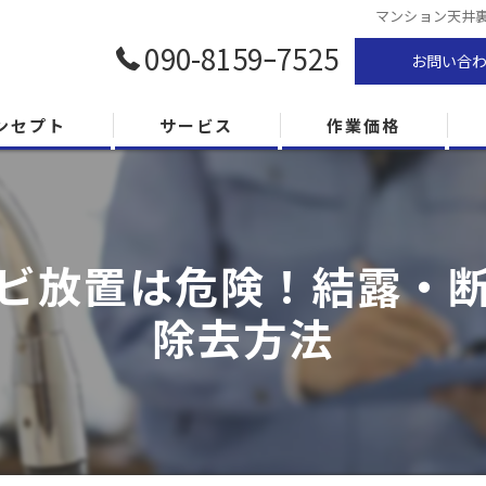
マンション天井
090-8159ｰ7525
お問い合
ンセプト
サービス
作業価格
ビ放置は危険！結露・
除去方法