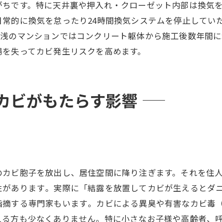
がちです。特に天井裏や押入れ・クローゼット内部は換気
日常的に換気を怠ったり24時間換気システムを停止してい
浅のマンションではコンクリート躯体から施工後数年間に
場を失ってカビ発生リスクを高めます。
カビがもたらす影響
のカビ胞子を放出し、居住空間に降り注ぎます。それを住
があります​。実際に「結露を放置してカビが生えるとダ
摘する専門家もいます​。カビによる異臭や有害なカビ毒
える方も少なくありません。特に小さなお子様や高齢者、