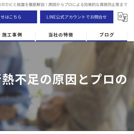
裏のカビと結露を徹底解説！原因からプロによる効果的な再発防止策まで
わせはこちら
LINE公式アカウントでお問合せ
施工事例
当社の特徴
ブログ
カビ除去
防カビ
断熱不足の原因とプロの
カビ専門
ZEH住宅
カビ検査