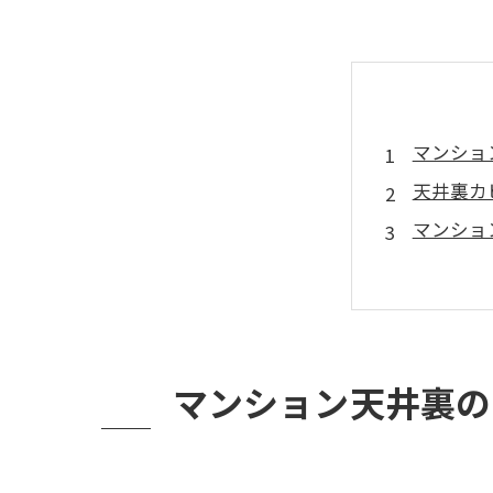
マンショ
天井裏カ
マンショ
実際の施
マンショ
カビバス
まとめと
マンション天井裏の