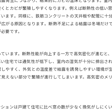
結露発生につながり、結果的にカビの温床となります。室
続くとカビが繁殖しやすくなります。例えば断熱性の低い
います​。同様に、鉄筋コンクリートの天井板や配管に十
広がる原因となります​。断熱不足による結露は冬場だけ
が必要です。
っています。断熱性能が向上する一方で高気密化が進むと
い住宅では通気性が低下し、室内の湿気が十分に排出され
留しやすく、外気との温度差で結露を誘発しやすい環境が
ど見えない部分で繁殖が進行してしまいます。高気密のメ
ションは戸建て住宅に比べ窓の数が少なく換気がしにくい