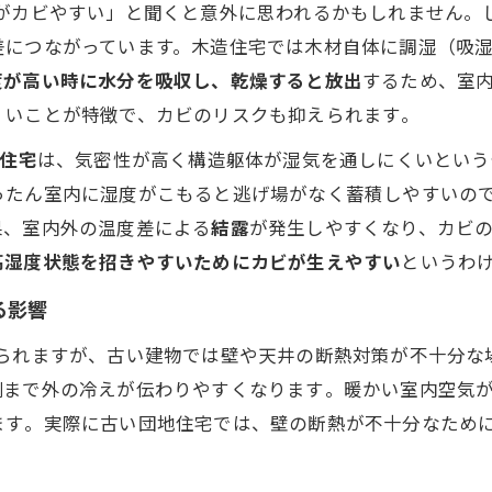
うがカビやすい」と聞くと意外に思われるかもしれません。
差につながっています。木造住宅では木材自体に調湿（吸
度が高い時に水分を吸収し、乾燥すると放出
するため、室内
いことが特徴で、カビのリスクも抑えられます​。
）住宅
は、気密性が高く構造躯体が湿気を通しにくいという
たん室内に湿度がこもると逃げ場がなく蓄積しやすいので
果、室内外の温度差による
結露
が発生しやすくなり、カビの
高湿度状態を招きやすいためにカビが生えやすい
というわ
る影響
見られますが、古い建物では壁や天井の断熱対策が不十分な
側まで外の冷えが伝わりやすくなります​。暖かい室内空気
す​。実際に古い団地住宅では、壁の断熱が不十分なため