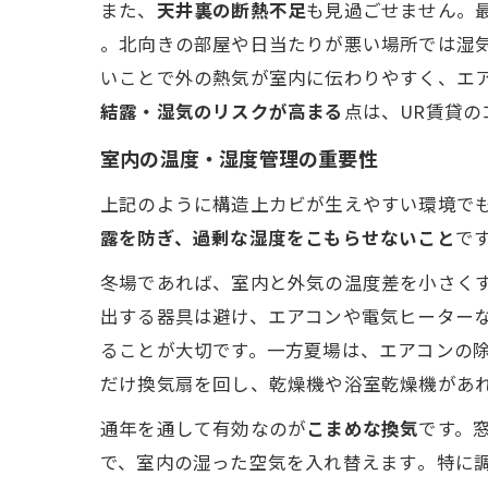
また、
天井裏の断熱不足
も見過ごせません。
。北向きの部屋や日当たりが悪い場所では湿気
いことで外の熱気が室内に伝わりやすく、エ
結露・湿気のリスクが高まる
点は、UR賃貸
室内の温度・湿度管理の重要性
上記のように構造上カビが生えやすい環境で
露を防ぎ、過剰な湿度をこもらせないこと
で
冬場であれば、室内と外気の温度差を小さく
出する器具は避け、エアコンや電気ヒーター
ることが大切です。一方夏場は、エアコンの
だけ換気扇を回し、乾燥機や浴室乾燥機があ
通年を通して有効なのが
こまめな換気
です。
で、室内の湿った空気を入れ替えます​。特に