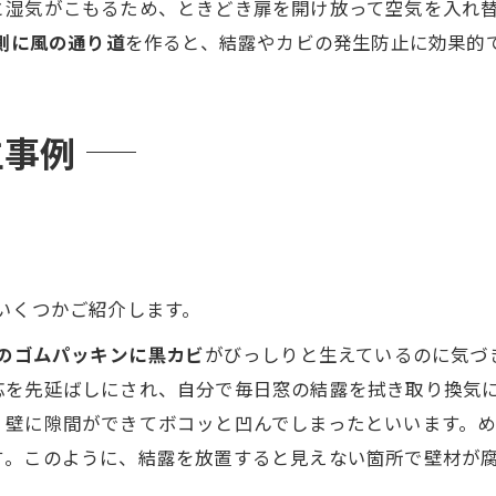
湿気がこもるため、ときどき扉を開け放って空気を入れ替
裏側に風の通り道
を作ると、結露やカビの発生防止に効果的で
生事例
いくつかご紹介します。
のゴムパッキンに黒カビ
がびっしりと生えているのに気づ
応を先延ばしにされ、自分で毎日窓の結露を拭き取り換気
、壁に隙間ができてボコッと凹んでしまったといいます。
​。このように、結露を放置すると見えない箇所で壁材が