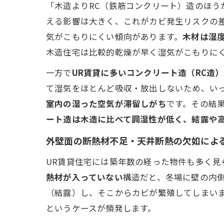
「木造よりRC（鉄筋コンクリート）造のほ
える影響は大きく、これがカビ発生リスクの
気がこもりにくい傾向があります。
木材は湿
木造住宅は比較的乾燥が早く湿気がこもりにく
一方で
UR賃貸に多いコンクリート造（RC造
て湿気をほとんど吸収・放出しないため、いっ
室内の湿った空気が滞留しがち
です。その結
ート造は木造に比べて調湿性が低く、結露や
外壁面の断熱材不足・天井断熱の欠如によ
UR賃貸住宅には築年数の経った物件も多く
熱材が入っていない
構造だと、冬場に壁の内
（結露）し、そこからカビが繁殖してしまいま
というケースが頻発します。