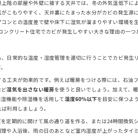
最上階の部屋や外壁に接する天井では、冬の外気温低下によ
がこもりやすく、天井裏にたまった水分がカビの発生源に
アコンとの温度差で壁や床下に湿気が溜まりやすい環境を
のコンクリート住宅でカビが発生しやすい大きな理由の一つ
も、日常的な温度・湿度管理を適切に行うことでカビ発生
す。
する工夫が効果的です。例えば暖房をつける際には、石油
など
湿気を出さない暖房
を使うと良いでしょう​。加えて、
除湿機能や除湿機を活用して
湿度60%以下
を目安に保つよ
れば利用しましょう。
窓を定期的に開けて風の通り道を作る、または24時間換気
調理や入浴後、雨の日のあとなど室内湿度が上がったタイ