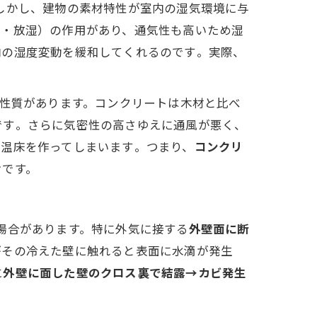
しかし、建物の素材特性が室内の湿気環境に与
湿・放湿）の作用があり、通気性も高いため湿
の湿度変動を緩和してくれるのです​。実際、
性質があります。コンクリートは木材と比べ
す​。さらに気密性の高さゆえに通風が悪く、
温床を作ってしまいます​。つまり、
コンクリ
けです。
場合があります。特に外気に接する
外壁面に断
がその冷えた壁に触れると表面に水滴が発生
に
外壁に面した壁のクロス裏で結露→カビ発生