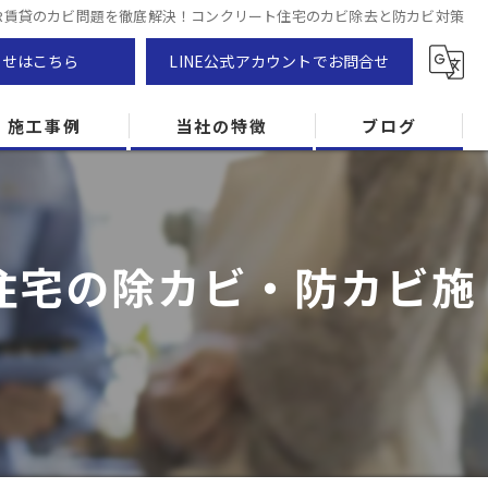
R賃貸のカビ問題を徹底解決！コンクリート住宅のカビ除去と防カビ対策
わせはこちら
LINE公式アカウントでお問合せ
施工事例
当社の特徴
ブログ
カビ除去
防カビ
住宅の除カビ・防カビ施
カビ専門
ZEH住宅
カビ検査