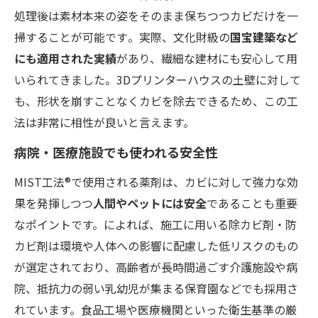
処理後は素材本来の姿をそのまま保ちつつカビだけを一
掃することが可能です​。実際、文化財級の
国宝建築など
にも適用された実績
があり、繊細な建材にも安心して用
いられてきました​。3Dプリンターハウスの土壁に対して
も、形状を崩すことなくカビを除去できるため、この工
法は非常に相性が良いと言えます。
病院・医療施設でも使われる安全性
MIST工法®で使用される薬剤は、カビに対して強力な効
果を発揮しつつ
人間やペットには安全
であることも重要
なポイントです。​によれば、施工に用いる除カビ剤・防
カビ剤は環境や人体への影響に配慮した低リスクのもの
が選定されており、高齢者が長時間過ごす介護施設や病
院、抵抗力の弱い乳幼児が集まる保育園などでも採用さ
れています。食品工場や医療機関といった衛生基準の厳