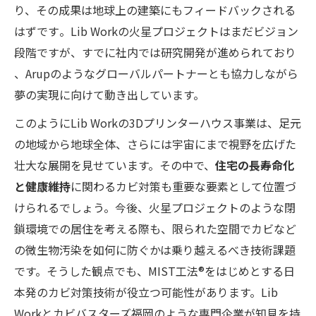
り、その成果は地球上の建築にもフィードバックされる
はずです​。Lib Workの火星プロジェクトはまだビジョン
段階ですが、すでに社内では研究開発が進められており​
、Arupのようなグローバルパートナーとも協力しながら
夢の実現に向けて動き出しています。
このようにLib Workの3Dプリンターハウス事業は、足元
の地域から地球全体、さらには宇宙にまで視野を広げた
壮大な展開を見せています。その中で、
住宅の長寿命化
と健康維持
に関わるカビ対策も重要な要素として位置づ
けられるでしょう。今後、火星プロジェクトのような閉
鎖環境での居住を考える際も、限られた空間でカビなど
の微生物汚染を如何に防ぐかは乗り越えるべき技術課題
です。そうした観点でも、MIST工法®をはじめとする日
本発のカビ対策技術が役立つ可能性があります。Lib
Workとカビバスターズ福岡のような専門企業が知見を持