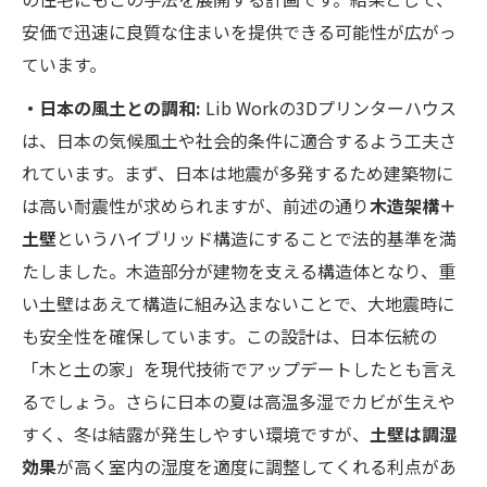
安価で迅速に良質な住まいを提供できる可能性が広がっ
ています。
・日本の風土との調和:
Lib Workの3Dプリンターハウス
は、日本の気候風土や社会的条件に適合するよう工夫さ
れています。まず、日本は地震が多発するため建築物に
は高い耐震性が求められますが、前述の通り
木造架構＋
土壁
というハイブリッド構造にすることで法的基準を満
たしました​。木造部分が建物を支える構造体となり、重
い土壁はあえて構造に組み込まないことで、大地震時に
も安全性を確保しています。この設計は、日本伝統の
「木と土の家」を現代技術でアップデートしたとも言え
るでしょう。さらに日本の夏は高温多湿でカビが生えや
すく、冬は結露が発生しやすい環境ですが、
土壁は調湿
効果
が高く室内の湿度を適度に調整してくれる利点があ