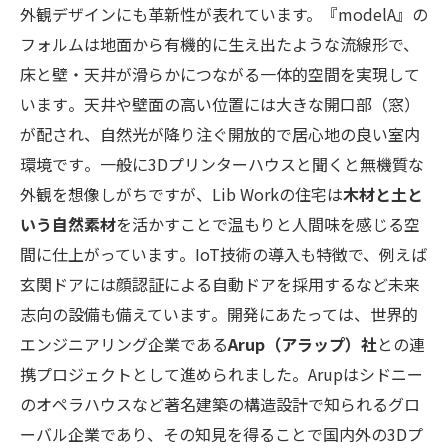
外観デザインにも革新性が表れています。『modelA』の
フォルムは地面から有機的に生え出たような流線形で、
床と壁・天井が滑らかにつながる一体的空間を実現して
います​。天井や壁面の高い位置には大きな開口部（窓）
が配され、自然光が降り注ぐ開放的で居心地の良い室内
環境です​。一般に3Dプリンターハウスと聞くと無機質な
外観を想像しがちですが、Lib Workの住宅は
木材と土と
いう自然素材
を活かすことで温もりと人間味を感じる空
間に仕上がっています​。IoT技術の導入も特徴で、例えば
玄関ドアには顔認証による自動ドアを採用するなど未来
志向の設備も備えています​。開発にあたっては、世界的
エンジニアリング企業である
Arup（アラップ）社
との連
携プロジェクトとして進められました​。Arupはシドニー
のオペラハウスなど著名建築の構造設計で知られるグロ
ーバル企業であり、その知見を得ることで国内外の3Dプ