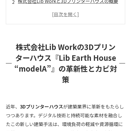
株式会社Lib Workと3Dプリンターハウスの概要
3Dプリンターハウスのメリット
3Dプリンターハウスにおけるカビ対策の重要性
MIST工法®による3Dプリンターハウスのカビ対
策
株式会社Lib Workの3Dプリン
今後の展開と火星住宅プロジェクト
ターハウス『Lib Earth House
まとめ
“modelA”』の革新性とカビ対
策
近年、
3Dプリンターハウス
が建築業界に革新をもたらし
つつあります。デジタル技術と持続可能な素材を融合し
たこの新しい建築手法は、環境負荷の軽減や資源循環に