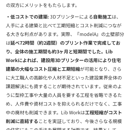
の双方にメリットをもたらします。
・低コストでの建築:
3Dプリンターによる
自動施工
は、
人手による建築と比べて工期短縮とコスト削減につなが
る大きな利点があります。実際、『modelA』の土壁部分
は
延べ72時間（約2週間）のプリント作業で完成してお
り、全体の施工期間も約3ヶ月と短期間でした​。Lib
Workによれば、建設用3Dプリンターの活用により住宅
建築の大幅なコスト圧縮と工期短縮
が可能となり、さら
に大工職人の高齢化や人材不足といった建設業界全体の
課題解決にも資することが期待されています​。従来のよ
うに型枠工事や大量の人員を要する工程を省略できるた
め、人件費や資材コストを抑えられるだけでなく、工事
中の廃材も削減できます。Lib Workは
工程短縮がコスト
削減に直結する
ことを実証しており​、今後さらなる規模
の住宅にもこの手法を展開する計画です。結果として、