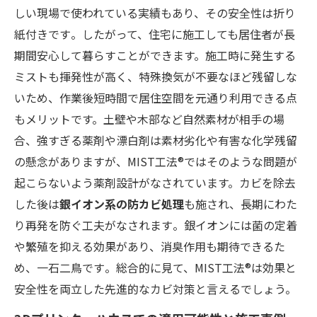
しい現場で使われている実績もあり、その安全性は折り
紙付きです​。したがって、住宅に施工しても居住者が長
期間安心して暮らすことができます。施工時に発生する
ミストも揮発性が高く、特殊換気が不要なほど残留しな
いため、作業後短時間で居住空間を元通り利用できる点
もメリットです。土壁や木部など自然素材が相手の場
合、強すぎる薬剤や漂白剤は素材劣化や有害な化学残留
の懸念がありますが、MIST工法®ではそのような問題が
起こらないよう薬剤設計がなされています。カビを除去
した後は
銀イオン系の防カビ処理
も施され、長期にわた
り再発を防ぐ工夫がなされます​。銀イオンには菌の定着
や繁殖を抑える効果があり、消臭作用も期待できるた
め、一石二鳥です​。総合的に見て、MIST工法®は効果と
安全性を両立した先進的なカビ対策と言えるでしょう。