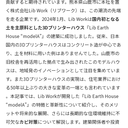
貢献すると期待されています。熊本県山鹿市に本社を置
く株式会社Lib Work（リブワーク）は、この潮流の先端
を走る企業です。2024年1月、Lib Workは
国内初となる
土を主原料とした3Dプリンターハウス
『Lib Earth
House “modelA”』の建築に成功しました​。従来、日本
国内の3Dプリンターハウスはコンクリート造が中心であ
り、土を材料に用いた例はありませんでした​。山鹿市の
旧校舎を再活用した拠点で生み出されたこのモデルハウ
スは、地域発のイノベーションとして注目を集めていま
す。また3Dプリンターハウスの実現は、住宅業界におけ
る50年以上ぶりの大きな変革の一端とも言われています​
。本記事では、Lib Workが開発した『Lib Earth House
“modelA”』の特徴と革新性について紹介し、そのメリ
ットや将来的な展開、さらには長期的な住環境維持に不
可欠な
カビ対策
について解説します。建築関係者や投資