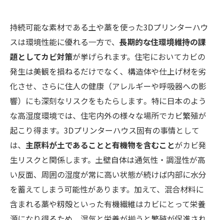
持続可能な素材である土や藁を使った3Dプリンターハウ
スは環境性能に優れる一方で、
長期的な住環境維持の課
題としてカビ対策
が挙げられます。住宅においてカビの
発生は美観を損ねるだけでなく、構造体や仕上げ材を劣
化させ、さらに住人の健康（アレルギーや呼吸器への影
響）にも深刻なリスクをもたらします​。特に日本のよう
な高湿度環境では、住宅内外の様々な場所でカビ繁殖が
起こり得ます。3Dプリンターハウス固有の事情として
は、
主原料が土であることと有機物を含むこと
がカビ発
生リスクと関係します。土壁自体は通気性・調湿性が高
い反面、周囲の湿度が常に高い状態が続けば内部に水分
を蓄えてしまう可能性があります。加えて、混合材料に
含まれる藁や籾殻といった有機繊維はカビにとって栄養
源になり得るため、湿気と栄養が揃うと繁殖が促進され