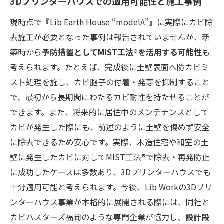
3Dプリンターハウスでの適用可能性と施工事例
現時点で『Lib Earth House “modelA”』に実際にカビ除
去施工が必要となった事例は報告されていませんが、新
築時から
予防措置としてMIST工法®を活用する可能性
も
考えられます。たとえば、完成後に土壁表面へ防カビミ
スト処理を施し、カビ胞子の付着・発芽を抑制すること
で、最初から長期間にわたるカビ耐性を持たせることが
できます。また、将来的に居住中のメンテナンスとして
カビが発生した際にも、前述のように土壁を傷めず安全
に除去できるため安心です。実際、木造住宅や和室の土
壁に発生したカビに対してMIST工法®で除去・再発防止
に成功したケースは多数あり、3Dプリンターハウスでも
十分適用可能と考えられます。今後、Lib Workの3Dプリ
ンターハウス事業が本格的に展開される際には、同社と
カビバスターズ福岡のような専門企業が協力し、
設計段