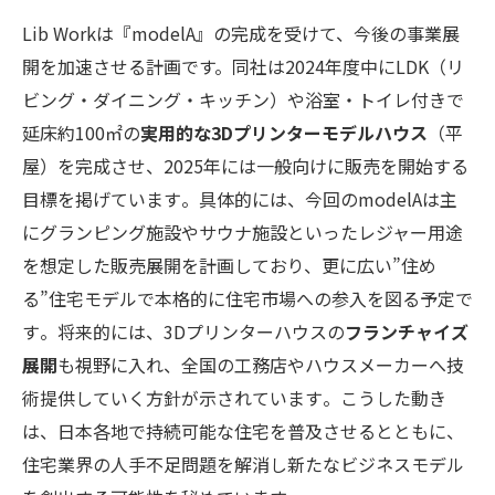
Lib Workは『modelA』の完成を受けて、今後の事業展
開を加速させる計画です。同社は2024年度中にLDK（リ
ビング・ダイニング・キッチン）や浴室・トイレ付きで
延床約100㎡の
実用的な3Dプリンターモデルハウス
（平
屋）を完成させ、2025年には一般向けに販売を開始する
目標を掲げています​。具体的には、今回のmodelAは主
にグランピング施設やサウナ施設といったレジャー用途
を想定した販売展開を計画しており、更に広い”住め
る”住宅モデルで本格的に住宅市場への参入を図る予定で
す​。将来的には、3Dプリンターハウスの
フランチャイズ
展開
も視野に入れ、全国の工務店やハウスメーカーへ技
術提供していく方針が示されています​。こうした動き
は、日本各地で持続可能な住宅を普及させるとともに、
住宅業界の人手不足問題を解消し新たなビジネスモデル