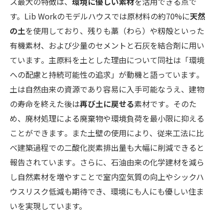
ス最大の特徴は、
環境に優しい素材
を活用できる点で
す。Lib Workのモデルハウスでは原材料の約70%に
天然
の土
を使用しており​、残りも藁（わら）や籾殻といった
有機素材、および少量のセメントと石灰を結合剤に用い
ています​。主原料を土とした理由について同社は「環境
への配慮と持続可能性の追求」が動機と語っています​。
土は自然由来の資源であり容易に入手可能なうえ、建物
の寿命を終えた後は
再び土に戻せる
素材です​。そのた
め、廃材処理による廃棄物や環境負荷を最小限に抑える
ことができます​。また土壁の使用により、従来工法に比
べ建築過程での二酸化炭素排出量も大幅に削減できると
報告されています​。さらに、石油由来の化学建材を減ら
し自然素材を増やすことで室内空気質の向上やシックハ
ウスリスク低減も期待でき、環境にも人にも優しい住ま
いを実現しています。