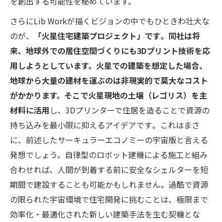
を創出する可能性を秘めています。
さらにLib Workが描くビジョンの中でもひときわ壮大な
のが、
「火星住宅建築プロジェクト」です​。同社は将
来、地球外での居住空間づくりにも3Dプリント技術を応
用しようとしています。火星での建築を想定した場合、
地球から大量の建材を運ぶのは非現実的で莫大なコスト
がかかります。そこで火星現地の土壌（レゴリス）を主
材料に活用
し、3Dプリンターで住居を造ることで資源の
持ち込みを最小限に抑えるアイデアです​。これはまさ
に、前述したサーキュラーエコノミーの宇宙版と言える
発想でしょう。自律型のロボット建機による施工と組み
合わせれば、人間が到着する前に安全なシェルターを短
期間で建設することも可能かもしれません​。過酷で資源
の限られた宇宙環境で住宅開発に挑むことは、極限まで
効率化・最適化された新しい建築手法を生む契機とな