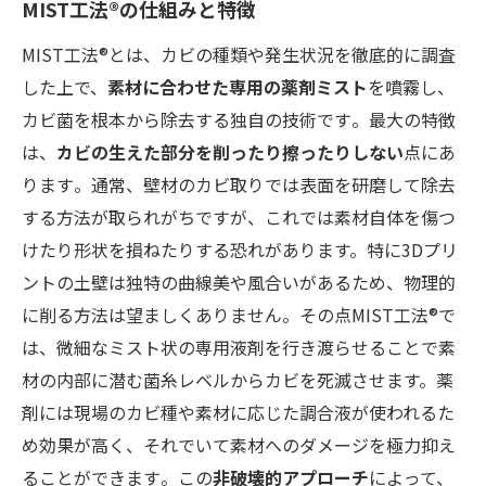
MIST工法®の仕組みと特徴
MIST工法®とは、カビの種類や発生状況を徹底的に調査
した上で、
素材に合わせた専用の薬剤ミスト
を噴霧し、
カビ菌を根本から除去する独自の技術です​。最大の特徴
は、
カビの生えた部分を削ったり擦ったりしない
点にあ
ります​。通常、壁材のカビ取りでは表面を研磨して除去
する方法が取られがちですが、これでは素材自体を傷つ
けたり形状を損ねたりする恐れがあります。特に3Dプリ
ントの土壁は独特の曲線美や風合いがあるため、物理的
に削る方法は望ましくありません。その点MIST工法®で
は、微細なミスト状の専用液剤を行き渡らせることで素
材の内部に潜む菌糸レベルからカビを死滅させます。薬
剤には現場のカビ種や素材に応じた調合液が使われるた
め効果が高く、それでいて素材へのダメージを極力抑え
ることができます​。この
非破壊的アプローチ
によって、