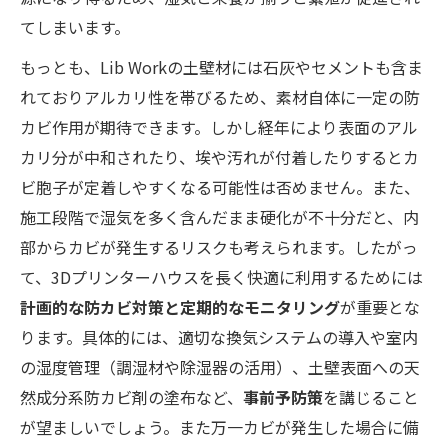
てしまいます。
もっとも、Lib Workの土壁材には石灰やセメントも含ま
れておりアルカリ性を帯びるため、素材自体に一定の防
カビ作用が期待できます。しかし経年により表面のアル
カリ分が中和されたり、埃や汚れが付着したりするとカ
ビ胞子が定着しやすくなる可能性は否めません。また、
施工段階で湿気を多く含んだまま硬化が不十分だと、内
部からカビが発生するリスクも考えられます。したがっ
て、3Dプリンターハウスを長く快適に利用するためには
計画的な防カビ対策と定期的なモニタリング
が重要とな
ります。具体的には、適切な換気システムの導入や室内
の湿度管理（調湿材や除湿器の活用）、土壁表面への天
然成分系防カビ剤の塗布など、
事前予防策
を講じること
が望ましいでしょう。また万一カビが発生した場合に備