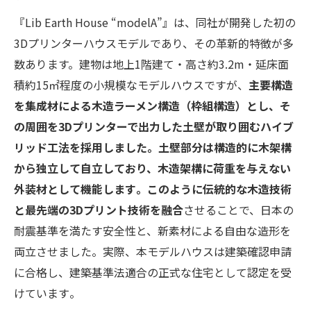
『Lib Earth House “modelA”』は、同社が開発した初の
3Dプリンターハウスモデルであり、その革新的特徴が多
数あります。建物は地上1階建て・高さ約3.2m・延床面
積約15㎡程度の小規模なモデルハウスですが、
主要構造
を集成材による木造ラーメン構造（枠組構造）とし、そ
の周囲を3Dプリンターで出力した土壁が取り囲むハイブ
リッド工法を採用しました​。土壁部分は構造的に木架構
から独立して自立しており、木造架構に荷重を与えない
外装材として機能します​。このように伝統的な木造技術
と最先端の3Dプリント技術を融合
させることで、日本の
耐震基準を満たす安全性と、新素材による自由な造形を
両立させました。実際、本モデルハウスは建築確認申請
に合格し、建築基準法適合の正式な住宅として認定を受
けています​。