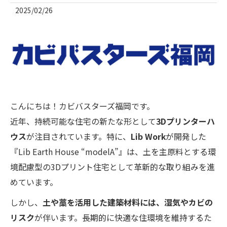
2025/02/26
こんにちは！カビバスターズ福岡です。
近年、持続可能な住宅の新たな形として
3Dプリンターハ
ウス
が注目されています。特に、
Lib Work
が開発した
『Lib Earth House “modelA”』は、土を主原料とする環
境配慮型の3Dプリント住宅として革新的な取り組みを進
めています。
しかし、
土や藁を活用した建築材料には、湿気やカビの
リスク
が伴います。長期的に快適な住環境を維持するた