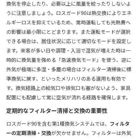
換気を停止したり、必要以上に風量を絞ったりしないよ
うに注意しましょう。ロスガード90は熱交換によりエネ
ルギーロスを抑えているため、常時運転しても光熱費へ
の影響は最小限にとどまります。また運転モードが選択
できる場合は、居住状況に応じて適切なモードを設定し
ます。来客が多い日や調理・入浴で湿気が増えた時は一
時的に換気量を強める「急速換気モード」を使う、逆に
外気が極端に多湿・多塵の場合はフィルター清掃後に標
準換気に戻す、といったメリハリのある運用も有効で
す。換気経路上の給気口や排気口も塞がないよう、家具
配置にも配慮して常に空気が流れる経路を確保します。
定期的なフィルター清掃と交換の重要性
ロスガード90を含む第1種換気システムでは、
フィルタ
ーの定期清掃・交換
が欠かせません。フィルターは外気