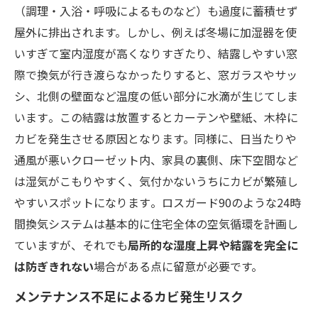
（調理・入浴・呼吸によるものなど）も過度に蓄積せず
屋外に排出されます。しかし、例えば冬場に加湿器を使
いすぎて室内湿度が高くなりすぎたり、結露しやすい窓
際で換気が行き渡らなかったりすると、窓ガラスやサッ
シ、北側の壁面など温度の低い部分に水滴が生じてしま
います​​。この結露は放置するとカーテンや壁紙、木枠に
カビを発生させる原因となります。同様に、日当たりや
通風が悪いクローゼット内、家具の裏側、床下空間など
は湿気がこもりやすく、気付かないうちにカビが繁殖し
やすいスポットになります​。ロスガード90のような24時
間換気システムは基本的に住宅全体の空気循環を計画し
ていますが、それでも
局所的な湿度上昇や結露を完全に
は防ぎきれない
場合がある点に留意が必要です。
メンテナンス不足によるカビ発生リスク