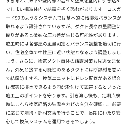
すぎると、床下や壁内部の湿った空気を室内に引き込ん
でしまい構造体内で結露を招く恐れがあります​。ロスガ
ード90のようなシステムでは基本的に給排気バランスが
取れるよう設計されていますが、ダクト長や風量調整に
偏りがあると微妙な圧力差が生じる可能性があります。
施工時には各部屋の風量測定とバランス調整を適切に行
い、住宅全体で中性圧に近い状態となるよう調整しまし
ょう。さらに、換気ダクト自体の結露対策も見逃せませ
ん。外気と接する可能性のあるダクトには断熱材を巻い
て結露防止する、換気ユニットにドレン配管がある場合
は確実に排水できるよう勾配を付けて設置するといった
施工上のポイントを守ります。引き渡し後も、定期点検
時にこれら換気経路の結露やカビの有無を確認し、必要
に応じて清掃・部材交換を行うことで、長期にわたり安
心して換気システムを運用できるでしょう。