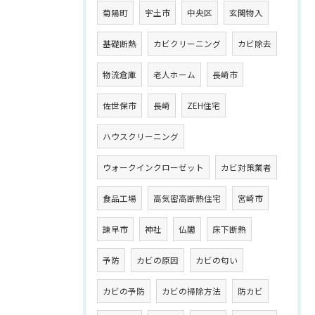
菊陽町
宇土市
中央区
玄関物入
基礎断熱
カビクリーニング
カビ除去
物流倉庫
老人ホーム
長崎市
佐世保市
長崎
ZEH住宅
ハウスクリーニング
ウォークインクローゼット
カビ対策業者
食品工場
高気密高断熱住宅
宮崎市
諫早市
神社
仏閣
床下断熱
予防
カビの原因
カビの匂い
カビの予防
カビの掃除方法
防カビ