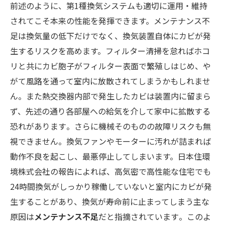
前述のように、第1種換気システムも適切に運用・維持
されてこそ本来の性能を発揮できます。メンテナンス不
足は換気量の低下だけでなく、換気装置自体にカビが発
生するリスクを高めます。フィルター清掃を怠ればホコ
リと共にカビ胞子がフィルター表面で繁殖しはじめ、や
がて風路を通って室内に放散されてしまうかもしれませ
ん。また熱交換器内部で発生したカビは装置内に留まら
ず、先述の通り各部屋への給気を介して家中に拡散する
恐れがあります​。さらに機械そのものの故障リスクも無
視できません。換気ファンやモーターに汚れが詰まれば
動作不良を起こし、最悪停止してしまいます。日本住環
境株式会社の報告によれば、高気密で高性能な住宅でも
24時間換気がしっかり稼働していないと室内にカビが発
生することがあり、換気が寿命前に止まってしまう主な
原因は
メンテナンス不足
だと指摘されています​。このよ