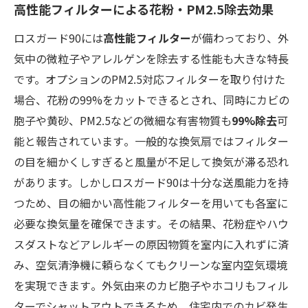
高性能フィルターによる花粉・PM2.5除去効果
ロスガード90には
高性能フィルター
が備わっており、外
気中の微粒子やアレルゲンを除去する性能も大きな特長
です。オプションのPM2.5対応フィルターを取り付けた
場合、花粉の99%をカットできるとされ​、同時にカビの
胞子や黄砂、PM2.5などの微細な有害物質も
99%除去
可
能と報告されています​。一般的な換気扇ではフィルター
の目を細かくしすぎると風量が不足して換気が滞る恐れ
があります。しかしロスガード90は十分な送風能力を持
つため、目の細かい高性能フィルターを用いても各室に
必要な換気量を確保できます​。その結果、花粉症やハウ
スダストなどアレルギーの原因物質を室内に入れずに済
み、空気清浄機に頼らなくてもクリーンな室内空気環境
を実現できます​。外気由来のカビ胞子やホコリもフィル
ターでシャットアウトできるため、住宅内でのカビ発生