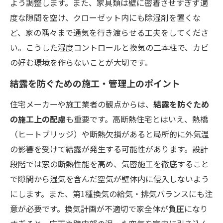
よう調整します。また、家具類は壁に密着させすぎず適
度な隙間を空け、クローゼット内にも除湿剤を置くな
ど、家の隅々まで通気を行き渡らせる工夫をしてくださ
い​。こうした湿度コントロールと換気の二本柱で、カビ
の好む環境を作らないことが大切です。
結露を防ぐための施工・管理上のポイント
住宅メーカーや施工業者の観点からは、
結露を防ぐため
の施工上の配慮
も重要です。高断熱住宅とはいえ、熱橋
（ヒートブリッジ）や断熱欠損があると局所的に外気温
の影響を受けて結露が発生する可能性があります。設計
段階では窓の断熱性能を高め、気密施工を徹底すること
で隙間から湿気を含んだ空気が壁体内に侵入しないよう
にします。また、第1種換気の給気・排気バランスにも注
意が必要です。換気計画が不適切で家全体が
負圧
になり