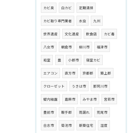
カビ臭
白カビ
定期清掃
カビ取り専門業者
水虫
九州
世界遺産
文化遺産
飲食店
カビ毒
八女市
朝倉市
柳川市
福津市
和室
畳
小郡市
寝室カビ
エアコン
直方市
京都郡
築上郡
クローゼット
うきは市
那珂川市
壁内結露
嘉麻市
みやま市
宮若市
豊前市
鞍手郡
雨漏れ
荒尾市
合志市
菊池市
新築住宅
湿度