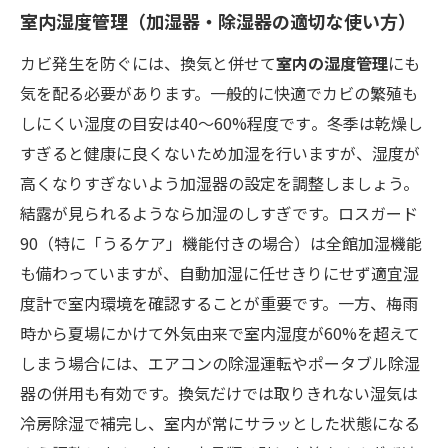
室内湿度管理（加湿器・除湿器の適切な使い方）
カビ発生を防ぐには、換気と併せて
室内の湿度管理
にも
気を配る必要があります。一般的に快適でカビの繁殖も
しにくい湿度の目安は40〜60%程度です​。冬季は乾燥し
すぎると健康に良くないため加湿を行いますが、湿度が
高くなりすぎないよう加湿器の設定を調整しましょう。
結露が見られるようなら加湿のしすぎです。ロスガード
90（特に「うるケア」機能付きの場合）は全館加湿機能
も備わっていますが、自動加湿に任せきりにせず適宜湿
度計で室内環境を確認することが重要です。一方、梅雨
時から夏場にかけて外気由来で室内湿度が60%を超えて
しまう場合には、エアコンの除湿運転やポータブル除湿
器の併用も有効です。換気だけでは取りきれない湿気は
冷房除湿で補完し、室内が常にサラッとした状態になる