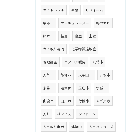
カビトラブル
新築
リフォーム
宇部市
サーキュレーター
冬のカビ
熊本市
結露
寝室
土壁
カビ取り専門
化学物質過敏症
現地調査
エアコン暖房
八代市
天草市
飯塚市
大牟田市
宗像市
糸島市
遠賀郡
玉名市
宇城市
山鹿市
田川市
行橋市
カビ掃除
天井
オフィス
ジプトーン
カビ取り業者
建築中
カビバスターズ