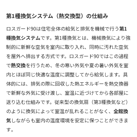
第1種換気システム（熱交換型）の仕組み
ロスガード90は住宅全体の給気と排気を機械で行う
第1
種換気システム
です。第1種換気とは、機械換気により強
制的に新鮮な空気を室内に取り入れ、同時に汚れた空気
を屋外へ排出する方式です。ロスガード90ではこの過程
で
熱交換
を行うため、冬の寒い外気や夏の暑い外気を室
内とほぼ同じ快適な温度に調整してから給気します。具
体的には、排気の際に回収した熱エネルギーを熱交換器
で新鮮な外気に受け渡し、室温に近づけてから各部屋に
送り込む仕組みです。従来型の換気扇（第3種換気など）
のように換気によって室温が乱れることがなく、
全館換
気
しながらも室内の温度環境を安定に保つことができま
す​。