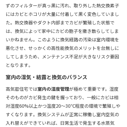
ずのフィルターが真っ黒に汚れ、取り外した熱交換素子
にはカビとホコリが大量に付着して黒く変色していまし
た​。熱交換器やダクト内部までカビが繁殖した状態で
は、換気によって家中にカビの胞子を撒き散らしてしま
いかねません​。このように換気経路の汚染は室内環境を
悪化させ、せっかくの高性能換気のメリットを台無しに
してしまうため、メンテナンス不足が大きなリスク要因
となります​。
室内の湿気・結露と換気のバランス
高気密住宅では
室内の湿度管理
が極めて重要です。湿度
そのものがカビ発生の鍵を握っており、一般にカビは相
対湿度60%以上かつ温度20〜30℃程度の環境で繁殖しや
すくなります​。換気システムが正常に稼働し室内空気の
入れ替えができていれば、日常生活で発生する水蒸気