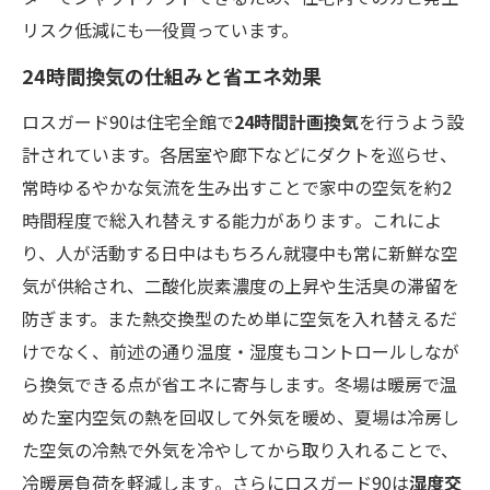
リスク低減にも一役買っています。
24時間換気の仕組みと省エネ効果
ロスガード90は住宅全館で
24時間計画換気
を行うよう設
計されています。各居室や廊下などにダクトを巡らせ、
常時ゆるやかな気流を生み出すことで家中の空気を約2
時間程度で総入れ替えする能力があります​。これによ
り、人が活動する日中はもちろん就寝中も常に新鮮な空
気が供給され、二酸化炭素濃度の上昇や生活臭の滞留を
防ぎます。また熱交換型のため単に空気を入れ替えるだ
けでなく、前述の通り温度・湿度もコントロールしなが
ら換気できる点が省エネに寄与します。冬場は暖房で温
めた室内空気の熱を回収して外気を暖め、夏場は冷房し
た空気の冷熱で外気を冷やしてから取り入れることで、
冷暖房負荷を軽減します​。さらにロスガード90は
湿度交