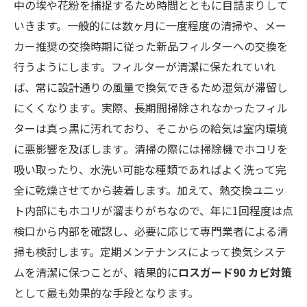
中の埃や花粉を捕捉するため時間とともに目詰まりして
いきます。一般的には数ヶ月に一度程度の清掃や、メー
カー推奨の交換時期に従った新品フィルターへの交換を
行うようにします。フィルターが清潔に保たれていれ
ば、常に設計通りの風量で換気できるため湿気が滞留し
にくくなります​。実際、長期間掃除されなかったフィル
ターは真っ黒に汚れており、そこからの給気は室内環境
に悪影響を及ぼします​。清掃の際には掃除機でホコリを
吸い取ったり、水洗い可能な種類であればよく洗って完
全に乾燥させてから装着します。加えて、熱交換ユニッ
ト内部にもホコリが溜まりがちなので、年に1回程度は点
検口から内部を確認し、必要に応じて専門業者による清
掃も検討します。定期メンテナンスによって換気システ
ムを清潔に保つことが、結果的に
ロスガード90 カビ対策
として最も効果的な手段となります。