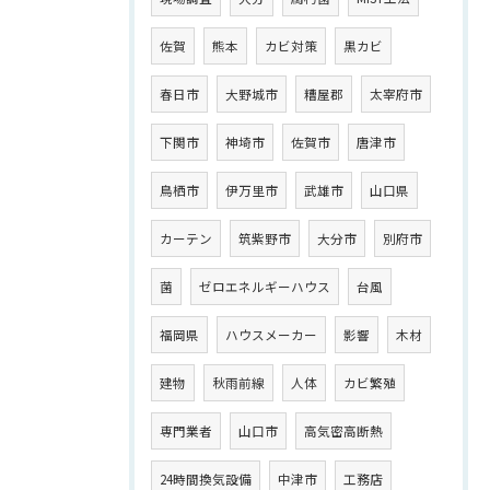
佐賀
熊本
カビ対策
黒カビ
春日市
大野城市
糟屋郡
太宰府市
下関市
神埼市
佐賀市
唐津市
鳥栖市
伊万里市
武雄市
山口県
カーテン
筑紫野市
大分市
別府市
菌
ゼロエネルギーハウス
台風
福岡県
ハウスメーカー
影響
木材
建物
秋雨前線
人体
カビ繁殖
専門業者
山口市
高気密高断熱
24時間換気設備
中津市
工務店