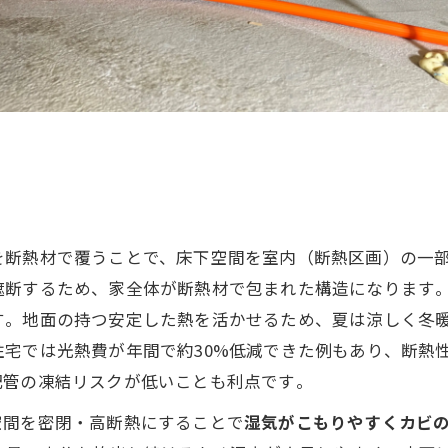
断熱材で覆うことで、床下空間を室内（断熱区画）の一部に
断するため、家全体が断熱材で包まれた構造になります​
す​。地面の持つ安定した熱を活かせるため、夏は涼しく冬
住宅では光熱費が年間で約30%低減できた例もあり​、断
管の凍結リスクが低いことも利点です​。
空間を密閉・高断熱にすることで
湿気がこもりやすくカビ