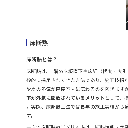
床断熱
床断熱とは？
床断熱
は、1階の床板直下や床組（根太・大引
般的に採用されてきた方法であり、施工技術が
や夏の熱気が直接室内に伝わるのを防ぎます
下が外気に開放されているメリット
として、
。実際、床断熱工法では長年の施工実績から
す。
一方で
床断熱のデメリット
は、断熱性能・気