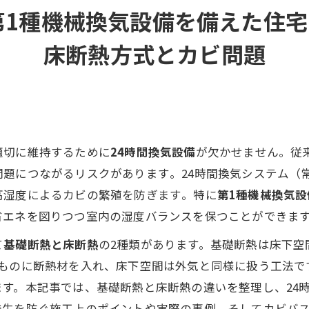
におけるカビ発生リスク
第1種機械換気設備を備えた住
ための施工・管理ポイント
床断熱方式とカビ問題
際のカビ発生事例と対策
福岡のMIST工法®によるカビ対策
合わせ
適切に維持するために
24時間換気設備
が欠かせません。従
題につながるリスクがあります​。24時間換気システム（
湿度によるカビの繁殖を防ぎます​。特に
第1種機械換気設
エネを図りつつ室内の湿度バランスを保つことができます
て
基礎断熱と床断熱
の2種類があります。基礎断熱は床下空
のものに断熱材を入れ、床下空間は外気と同様に扱う工法で
す。本記事では、基礎断熱と床断熱の違いを整理し、24
生を防ぐ施工上のポイントや実際の事例、そしてカビバスター