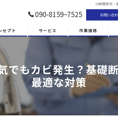
24時間換気・
090-8159ｰ7525
お問い合
ンセプト
サービス
作業価格
換気でもカビ発生？基礎
最適な対策