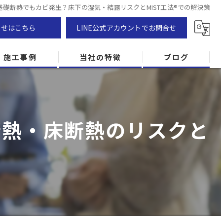
基礎断熱でもカビ発生？床下の湿気・結露リスクとMIST工法®での解決策
わせはこちら
LINE公式アカウントでお問合せ
施工事例
当社の特徴
ブログ
カビ除去
防カビ
断熱・床断熱のリスクと
カビ専門
ZEH住宅
カビ検査