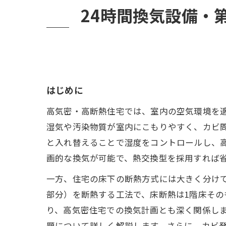
床断熱住宅
24時間換気設備・
カビ発生を防ぐ
施工現場での実
カビバスターズ
まとめとお問い
はじめに
高気密・高断熱住宅では、室内の空気環境を
湿気や汚染物質が室内にこもりやすく、カビ問
と入れ替えることで湿度をコントロールし、高
画的な換気が可能で、熱交換型を採用すれば省
一方、住宅の床下の断熱方式には大きく分け
部分）を断熱する工法で、床断熱は1階床そ
り、高気密住宅での換気計画とも深く関係しま
題について詳しく解説します。さらに、カビ発