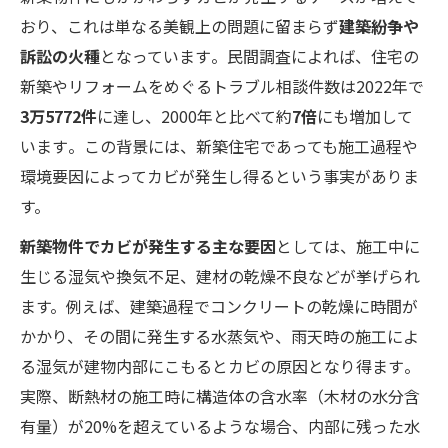
おり、これは単なる美観上の問題に留まらず
建築紛争や
訴訟の火種
となっています​。民間調査によれば、住宅の
新築やリフォームをめぐるトラブル相談件数は2022年で
3万5772件
に達し、2000年と比べて約
7倍
にも増加して
います​。この背景には、新築住宅であっても施工過程や
環境要因によってカビが発生し得るという事実がありま
す。
新築物件でカビが発生する主な要因
としては、施工中に
生じる湿気や換気不足、建材の乾燥不良などが挙げられ
ます。例えば、建築過程でコンクリートの乾燥に時間が
かかり、その間に発生する水蒸気や、雨天時の施工によ
る湿気が建物内部にこもるとカビの原因となり得ます​。
実際、断熱材の施工時に構造体の含水率（木材の水分含
有量）が20%を超えているような場合、内部に残った水