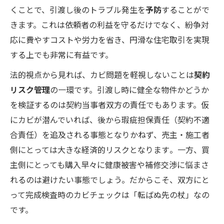
くことで、引渡し後のトラブル発生を
予防
することがで
きます。これは依頼者の利益を守るだけでなく、紛争対
応に費やすコストや労力を省き、円滑な住宅取引を実現
する上でも非常に有益です。
法的視点から見れば、カビ問題を軽視しないことは
契約
リスク管理
の一環です。引渡し時に健全な物件かどうか
を検証するのは契約当事者双方の責任でもあります。仮
にカビが潜んでいれば、後から瑕疵担保責任（契約不適
合責任）を追及される事態となりかねず、売主・施工者
側にとっては大きな経済的リスクとなります​。一方、買
主側にとっても購入早々に健康被害や補修交渉に悩まさ
れるのは避けたい事態でしょう。だからこそ、双方にと
って完成検査時のカビチェックは「転ばぬ先の杖」なの
です。