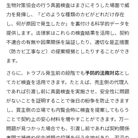
生物対策協会の行う真菌検査はまさにそうした場面で威
力を発揮し、「どのような種類のカビがどれだけ存在
し、何が原因で発生したか」を裏付ける科学的データを
提供します​。法律家はこれらの検査結果を活用し、契約
不適合の有無や因果関係を論証したり、適切な是正措置
（防カビ工事など）の提案根拠としたりすることができ
ます。
さらに、トラブル発生前の段階でも
予防的法務対応
とし
てカビ検査を活用できます。たとえば、売主側の代理人
であれば引渡し前に真菌検査を実施させ、安全性に問題
がないことを証明することで後日の紛争を防止できます
し、買主側の立場でも内覧会時に検査を提案してもらう
ことで契約上の安心材料を増やすことができます。万一
問題が見つかった場合でも、引渡し前であれば契約関係
者間で補修や代金減額の協議を行う余地があり、泥沼の