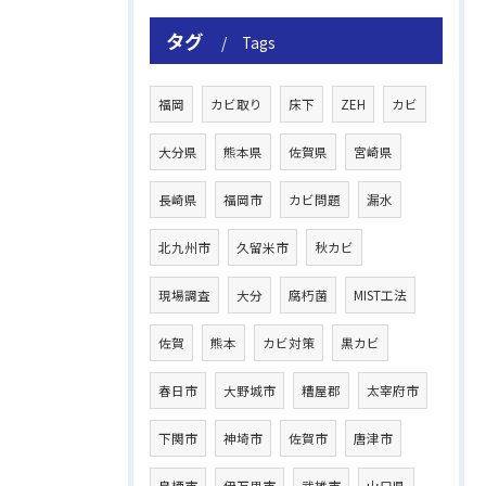
タグ
Tags
福岡
カビ取り
床下
ZEH
カビ
大分県
熊本県
佐賀県
宮崎県
長崎県
福岡市
カビ問題
漏水
北九州市
久留米市
秋カビ
現場調査
大分
腐朽菌
MIST工法
佐賀
熊本
カビ対策
黒カビ
春日市
大野城市
糟屋郡
太宰府市
下関市
神埼市
佐賀市
唐津市