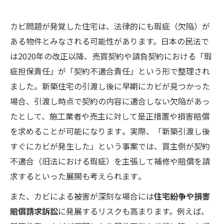
カビ問題が発覚した住宅は、法律的にも瑕疵（欠陥）が
ある物件とみなされる可能性があります。日本の民法で
は2020年の改正以降、売買契約や請負契約における「瑕
疵担保責任」が「契約不適合責任」という形で整理され
ました。新築住宅の引渡し後に早期にカビが見つかった
場合、引渡し時点で契約の内容に適合しない欠陥があっ
たとして、施工業者や売主に対して是正措置や損害賠償
を求めることが可能になります​。実際、「新築引渡し後
すぐにカビが発生した」という事案では、買主側が契約
不適合（旧法における瑕疵）を主張して補修や賠償を請
求するといった展開も考えられます​。
また、カビによる被害が深刻な場合には
住宅紛争や損害
賠償請求訴訟
に発展するリスクも高まります。例えば、