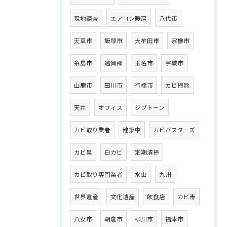
現地調査
エアコン暖房
八代市
天草市
飯塚市
大牟田市
宗像市
糸島市
遠賀郡
玉名市
宇城市
山鹿市
田川市
行橋市
カビ掃除
天井
オフィス
ジプトーン
カビ取り業者
建築中
カビバスターズ
カビ臭
白カビ
定期清掃
カビ取り専門業者
水虫
九州
世界遺産
文化遺産
飲食店
カビ毒
八女市
朝倉市
柳川市
福津市