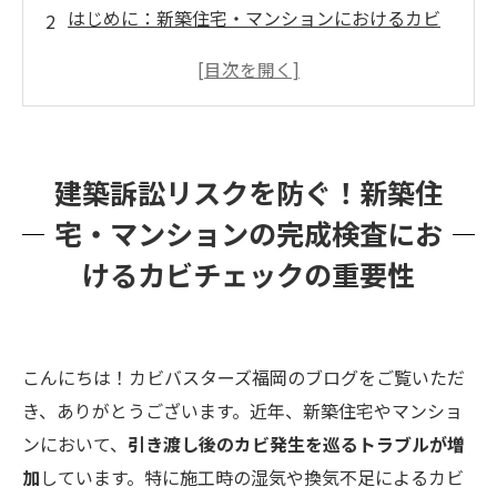
はじめに：新築住宅・マンションにおけるカビ
問題の重要性
新築住宅・マンションの完成検査におけるカビ
チェックの重要ポイント
カビバスターズ福岡と微生物対策協会による真
建築訴訟リスクを防ぐ！新築住
菌検査の具体的手法
宅・マンションの完成検査にお
カビ問題に関する法律的視点と訴訟リスク
けるカビチェックの重要性
結論：法律関係者が新築物件の完成検査でカビ
問題を考慮すべき理由
こんにちは！カビバスターズ福岡のブログをご覧いただ
き、ありがとうございます。近年、新築住宅やマンショ
ンにおいて、
引き渡し後のカビ発生を巡るトラブルが増
加
しています。特に施工時の湿気や換気不足によるカビ