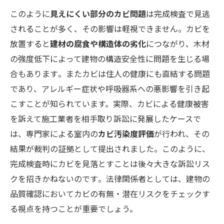
このように
見えにくい部分のカビ問題
は完成検査で見逃
されることが多く、その影響は軽視できません。カビを
放置すると
建材の腐食や構造体の劣化
につながり、木材
の強度低下によって建物の構造安全性に問題を生じる場
合もあります​。またカビは住人の健康にも直結する問題
であり、アレルギー症状や呼吸器系への悪影響を引き起
こすことが知られています。実際、カビによる健康被害
を訴えて施工業者を相手取り訴訟に発展したケースで
は、専門家による室内の
カビ汚染度評価
が行われ、その
結果が裁判の証拠として提出されました​。このように、
完成検査時にカビを見落とすことは後々大きな訴訟リス
クを招きかねないのです​。法律関係者としては、建物の
品質確認においてカビの有無・潜在リスクをチェックす
る視点を持つことが重要でしょう。