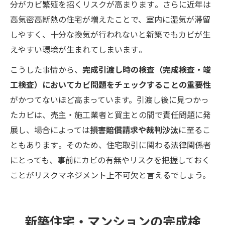
分がカビ繁殖を招くリスクが高まります​。さらに近年は
高気密高断熱の住宅が増えたことで、室内に湿気が滞留
しやすく、十分な換気が行われないと新築でもカビが生
えやすい環境が生まれてしまいます​。
こうした事情から、
完成引渡し時の検査（完成検査・竣
工検査）においてカビ問題をチェックすることの重要性
がかつてないほど高まっています。引渡し後に見つかっ
たカビは、売主・施工業者と買主との間で責任問題に発
展し、場合によっては
損害賠償請求や裁判沙汰
に至るこ
ともあります​。そのため、住宅取引に関わる法律関係者
にとっても、事前にカビの有無やリスクを把握しておく
ことがリスクマネジメント上不可欠と言えるでしょう。
新築住宅・マンションの完成検