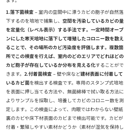
ます。
1.落下菌検査
– 室内の空間中に漂うカビの胞子が自然落
下するのを培地で捕集し、
空間を汚染しているカビの量
を定量化（レベル表示）する手法です​。一定時間オープ
ンにした寒天培地に落下して増殖したコロニー数を数え
ることで、その場所のカビ汚染度を評価します​。複数箇
所でこの検査を行えば、室内のどのエリアでどれほどの
カビ胞子が存在しているか分布を見える化
することがで
きます。
2.付着菌検査
– 壁や床など
建材表面に付着して
いるカビ菌
を検出する検査です。専用のスタンプ式培地
を表面に押し当てる方法や、無菌綿棒で拭い取る方法に
よりサンプルを採取し、培養してカビのコロニー数を測
定します​。この検査によって、肉眼ではわからない壁紙
裏のカビや床下材表面のカビまで検出可能です。カビが
付着・繁殖しやすい素材かどうか（素材が湿気を保持し