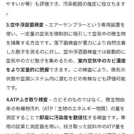
やすいか等）も評価でき、汚染範囲の推定に役立ちます​
。
3.空中浮遊菌検査
– エアーサンプラーという専用装置を
使い、一定量の空気を強制的に吸引して空気中の微生物
を捕集する方法です​。落下菌検査が重力により自然沈着
した胞子を測るのに対し、空中浮遊菌検査では能動的に
空気中のカビ胞子を集めるため、
室内空気中のカビ濃度
をより定量的に把握
できます​。この検査により、換気の
状態や空調システム内に潜むカビの有無なども評価可能
です。
4.ATPふき取り検査
– カビそのものではなく、微生物由
来の有機物汚れ（ATP：生物のエネルギー物質）の量を
測定することで
即座に汚染度を数値化
する検査です​。専
用の試薬と測定器を用い、拭き取った試料中のATP量を