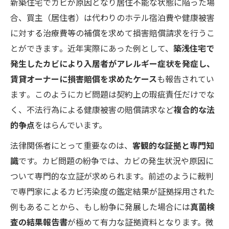
新築住宅でカビが原因となり居住不能な状態に陥った場
合、買主（居住者）は代わりのホテル宿泊費や健康被害
に対する治療費等の補償を求めて損害賠償請求を行うこ
とができます​。近年実際にあった例として、
築浅住宅で
発生したカビにより入居者がアレルギー症状を発症し、
賃貸オーナーに損害賠償を求めたケース
も報告されてい
ます​。このようにカビ問題は契約上の瑕疵責任だけでな
く、不法行為による健康被害の賠償請求など
複合的な法
的争点
をはらんでいます。
法律関係者にとって重要なのは、
客観的な証拠と専門知
識
です。カビ問題の紛争では、カビの発生状況や原因に
ついて専門的な立証が求められます。前述のように裁判
で専門家によるカビ汚染度の鑑定結果が証拠採用された
例もあることから​、もし紛争に発展した場合には
真菌検
査の結果報告書
が極めて有力な証拠資料となります。微