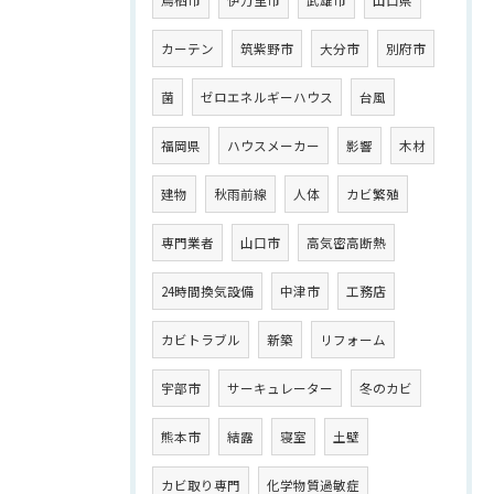
鳥栖市
伊万里市
武雄市
山口県
カーテン
筑紫野市
大分市
別府市
菌
ゼロエネルギーハウス
台風
福岡県
ハウスメーカー
影響
木材
建物
秋雨前線
人体
カビ繁殖
専門業者
山口市
高気密高断熱
24時間換気設備
中津市
工務店
カビトラブル
新築
リフォーム
宇部市
サーキュレーター
冬のカビ
熊本市
結露
寝室
土壁
カビ取り専門
化学物質過敏症