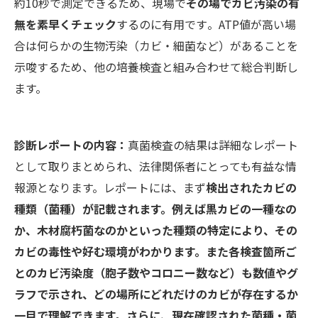
約10秒で測定できるため、現場で
その場でカビ汚染の有
無を素早くチェック
するのに有用です​。ATP値が高い場
合は何らかの生物汚染（カビ・細菌など）があることを
示唆するため、他の培養検査と組み合わせて総合判断し
ます。
診断レポートの内容：
真菌検査の結果は詳細なレポート
として取りまとめられ、法律関係者にとっても有益な情
報源となります。レポートには、まず
検出されたカビの
種類（菌種）が記載されます。例えば黒カビの一種なの
か、木材腐朽菌なのかといった種類の特定により、その
カビの毒性や好む環境がわかります。また各検査箇所ご
とのカビ汚染度（胞子数やコロニー数など）も数値やグ
ラフで示され、どの場所にどれだけのカビが存在するか
一目で理解できます。さらに、現在確認された菌種・菌