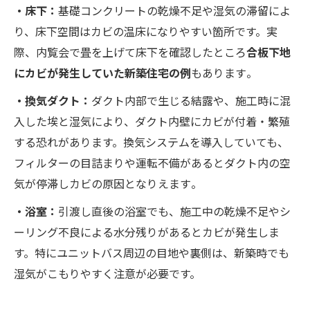
・床下：
基礎コンクリートの乾燥不足や湿気の滞留によ
り、床下空間はカビの温床になりやすい箇所です。実
際、内覧会で畳を上げて床下を確認したところ
合板下地
にカビが発生していた新築住宅の例
もあります​。
・換気ダクト：
ダクト内部で生じる結露や、施工時に混
入した埃と湿気により、ダクト内壁にカビが付着・繁殖
する恐れがあります。換気システムを導入していても、
フィルターの目詰まりや運転不備があるとダクト内の空
気が停滞しカビの原因となりえます​。
・浴室：
引渡し直後の浴室でも、施工中の乾燥不足やシ
ーリング不良による水分残りがあるとカビが発生しま
す。特にユニットバス周辺の目地や裏側は、新築時でも
湿気がこもりやすく注意が必要です。