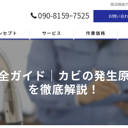
宿泊施設
090-8159ｰ7525
お問い合
ンセプト
サービス
作業価格
全ガイド｜カビの発生
を徹底解説！