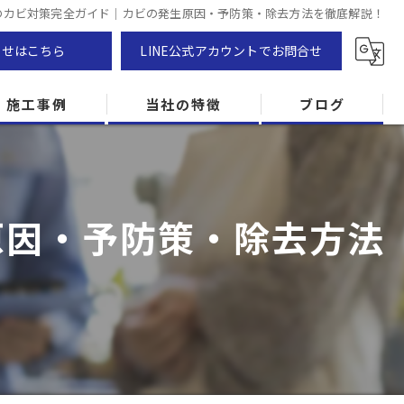
のカビ対策完全ガイド｜カビの発生原因・予防策・除去方法を徹底解説！
わせはこちら
LINE公式アカウントでお問合せ
施工事例
当社の特徴
ブログ
カビ除去
防カビ
原因・予防策・除去方法
カビ専門
ZEH住宅
カビ検査