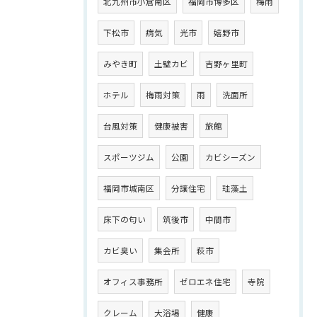
北九州市小倉南区
福岡市博多区
梅雨
下松市
病気
光市
嬉野市
みやき町
土壁カビ
吉野ヶ里町
ホテル
梅雨対策
雨
洗面所
台風対策
健康被害
旅館
スポーツジム
公園
カビシーズン
福岡市城南区
分譲住宅
珪藻土
床下の匂い
筑後市
中間市
カビ臭い
集会所
萩市
オフィス事務所
ゼロエネ住宅
寺院
クレーム
大浴場
健康