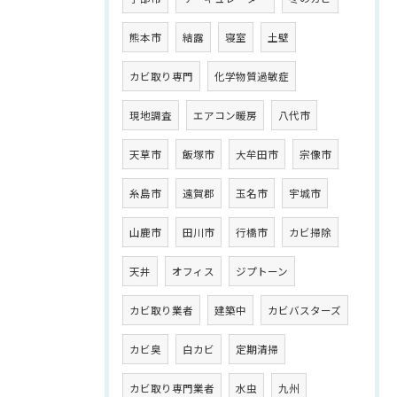
熊本市
結露
寝室
土壁
カビ取り専門
化学物質過敏症
現地調査
エアコン暖房
八代市
天草市
飯塚市
大牟田市
宗像市
糸島市
遠賀郡
玉名市
宇城市
山鹿市
田川市
行橋市
カビ掃除
天井
オフィス
ジプトーン
カビ取り業者
建築中
カビバスターズ
カビ臭
白カビ
定期清掃
カビ取り専門業者
水虫
九州