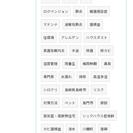
ログペンジョン
肺炎
細菌感染症
マドンナ
過敏性肺炎
菌検査
住環境
アレルゲン
ハウスダスト
真菌性眼内炎
木造
除菌
除カビ
湿度管理
雨養生
梅雨時期
異臭
専門家
水漏れ
掃除
高温多湿
シロアリ
長崎県長崎市
リスク
対策方法
ペット
長門市
原因
高気密・高断熱住宅
シックハウス症候群
カビ菌検査
浸水
川棚町
復興