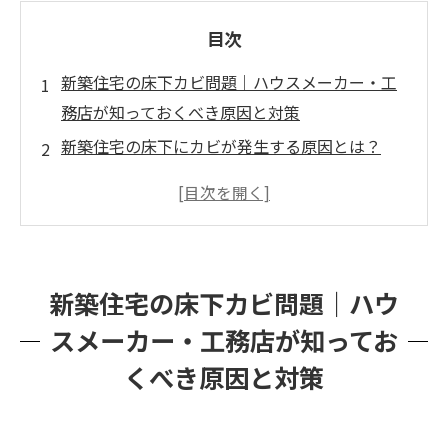
目次
新築住宅の床下カビ問題｜ハウスメーカー・工
務店が知っておくべき原因と対策
新築住宅の床下にカビが発生する原因とは？
床下のカビは室内に臭いが上がるのか？
カビを放置するとどんな影響があるのか？
床下のカビを防ぐための対策とは？
ハウスメーカー・工務店様向け｜カビクレーム
新築住宅の床下カビ問題｜ハウ
対応とエビデンス証明の重要性
スメーカー・工務店が知ってお
まとめ｜床下のカビ問題を未然に防ぐために
くべき原因と対策