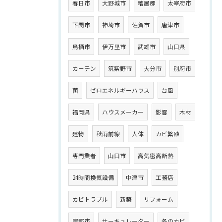
春日市
大野城市
糟屋郡
太宰府市
下関市
神埼市
佐賀市
唐津市
鳥栖市
伊万里市
武雄市
山口県
カーテン
筑紫野市
大分市
別府市
菌
ゼロエネルギーハウス
台風
福岡県
ハウスメーカー
影響
木材
建物
秋雨前線
人体
カビ繁殖
専門業者
山口市
高気密高断熱
24時間換気設備
中津市
工務店
カビトラブル
新築
リフォーム
宇部市
サーキュレーター
冬のカビ