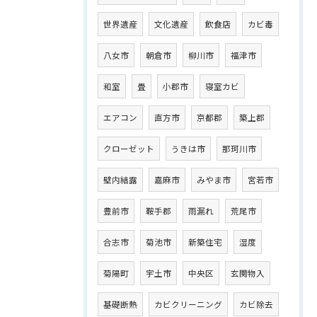
世界遺産
文化遺産
飲食店
カビ毒
八女市
朝倉市
柳川市
福津市
和室
畳
小郡市
寝室カビ
エアコン
直方市
京都郡
築上郡
クローゼット
うきは市
那珂川市
壁内結露
嘉麻市
みやま市
宮若市
豊前市
鞍手郡
雨漏れ
荒尾市
合志市
菊池市
新築住宅
湿度
菊陽町
宇土市
中央区
玄関物入
基礎断熱
カビクリーニング
カビ除去