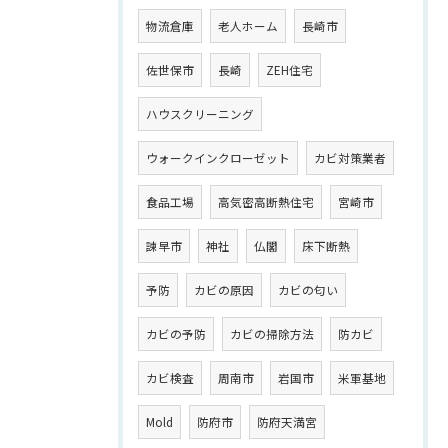
物流倉庫
老人ホーム
長崎市
佐世保市
長崎
ZEH住宅
ハウスクリーニング
ウォークインクローゼット
カビ対策業者
食品工場
高気密高断熱住宅
宮崎市
諫早市
神社
仏閣
床下断熱
予防
カビの原因
カビの匂い
カビの予防
カビの掃除方法
防カビ
カビ検査
周南市
岩国市
米軍基地
Mold
防府市
防府天満宮