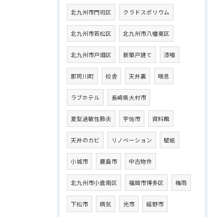
北九州市門司区
クラドスポリウム
北九州市若松区
北九州市八幡東区
北九州市戸畑区
新築戸建て
漆喰
那珂川町
校舎
天井裏
喘息
ラブホテル
長崎県大村市
夏型過敏性肺炎
宇佐市
資料館
天井のカビ
リノベーション
壁紙
小城市
鹿島市
中古物件
北九州市小倉南区
福岡市博多区
梅雨
下松市
病気
光市
嬉野市