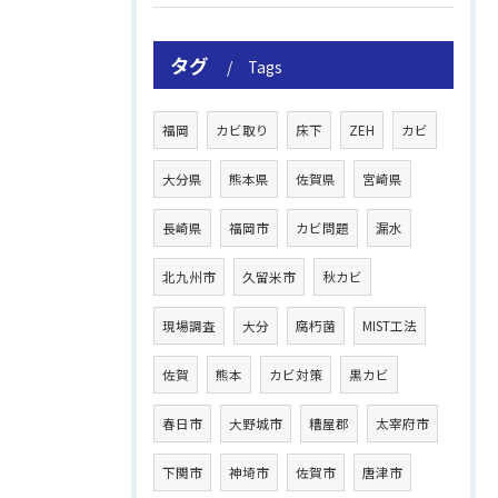
タグ
Tags
福岡
カビ取り
床下
ZEH
カビ
大分県
熊本県
佐賀県
宮崎県
長崎県
福岡市
カビ問題
漏水
北九州市
久留米市
秋カビ
現場調査
大分
腐朽菌
MIST工法
佐賀
熊本
カビ対策
黒カビ
春日市
大野城市
糟屋郡
太宰府市
下関市
神埼市
佐賀市
唐津市