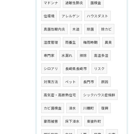
マドンナ
過敏性肺炎
菌検査
住環境
アレルゲン
ハウスダスト
真菌性眼内炎
木造
除菌
除カビ
湿度管理
雨養生
梅雨時期
異臭
専門家
水漏れ
掃除
高温多湿
シロアリ
長崎県長崎市
リスク
対策方法
ペット
長門市
原因
高気密・高断熱住宅
シックハウス症候群
カビ菌検査
浸水
川棚町
復興
豪雨被害
床下浸水
東彼杵町