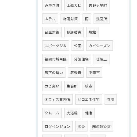
みやき町
土壁カビ
吉野ヶ里町
ホテル
梅雨対策
雨
洗面所
台風対策
健康被害
旅館
スポーツジム
公園
カビシーズン
福岡市城南区
分譲住宅
珪藻土
床下の匂い
筑後市
中間市
カビ臭い
集会所
萩市
オフィス事務所
ゼロエネ住宅
寺院
クレーム
大浴場
健康
ログペンジョン
肺炎
細菌感染症