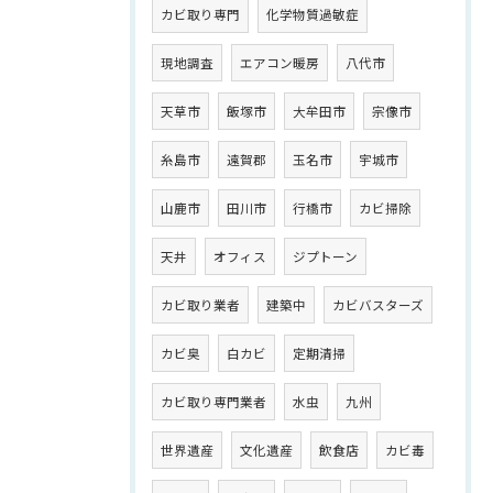
カビ取り専門
化学物質過敏症
現地調査
エアコン暖房
八代市
天草市
飯塚市
大牟田市
宗像市
糸島市
遠賀郡
玉名市
宇城市
山鹿市
田川市
行橋市
カビ掃除
天井
オフィス
ジプトーン
カビ取り業者
建築中
カビバスターズ
カビ臭
白カビ
定期清掃
カビ取り専門業者
水虫
九州
世界遺産
文化遺産
飲食店
カビ毒