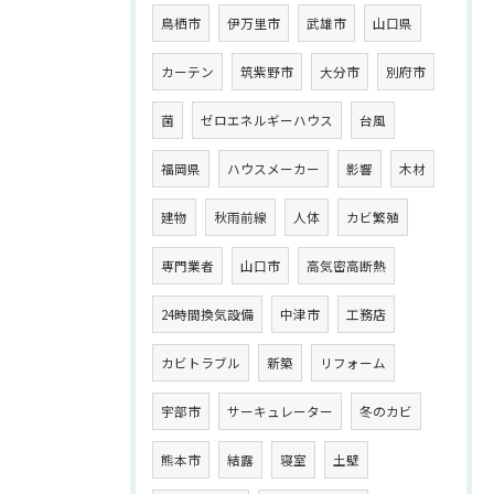
鳥栖市
伊万里市
武雄市
山口県
カーテン
筑紫野市
大分市
別府市
菌
ゼロエネルギーハウス
台風
福岡県
ハウスメーカー
影響
木材
建物
秋雨前線
人体
カビ繁殖
専門業者
山口市
高気密高断熱
24時間換気設備
中津市
工務店
カビトラブル
新築
リフォーム
宇部市
サーキュレーター
冬のカビ
熊本市
結露
寝室
土壁