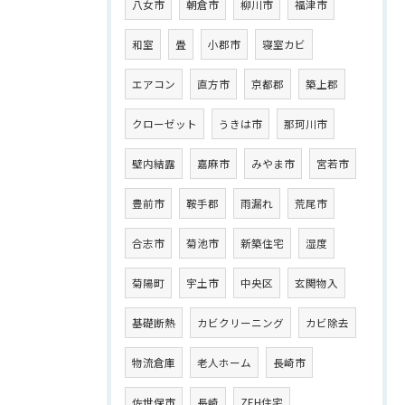
八女市
朝倉市
柳川市
福津市
和室
畳
小郡市
寝室カビ
エアコン
直方市
京都郡
築上郡
クローゼット
うきは市
那珂川市
壁内結露
嘉麻市
みやま市
宮若市
豊前市
鞍手郡
雨漏れ
荒尾市
合志市
菊池市
新築住宅
湿度
菊陽町
宇土市
中央区
玄関物入
基礎断熱
カビクリーニング
カビ除去
物流倉庫
老人ホーム
長崎市
佐世保市
長崎
ZEH住宅