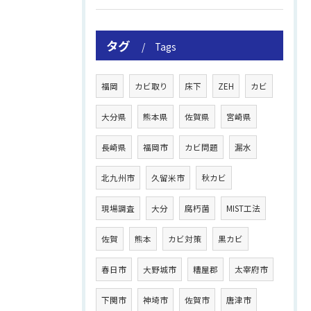
タグ
Tags
福岡
カビ取り
床下
ZEH
カビ
大分県
熊本県
佐賀県
宮崎県
長崎県
福岡市
カビ問題
漏水
北九州市
久留米市
秋カビ
現場調査
大分
腐朽菌
MIST工法
佐賀
熊本
カビ対策
黒カビ
春日市
大野城市
糟屋郡
太宰府市
下関市
神埼市
佐賀市
唐津市