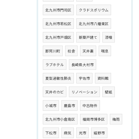
北九州市門司区
クラドスポリウム
北九州市若松区
北九州市八幡東区
北九州市戸畑区
新築戸建て
漆喰
那珂川町
校舎
天井裏
喘息
ラブホテル
長崎県大村市
夏型過敏性肺炎
宇佐市
資料館
天井のカビ
リノベーション
壁紙
小城市
鹿島市
中古物件
北九州市小倉南区
福岡市博多区
梅雨
下松市
病気
光市
嬉野市