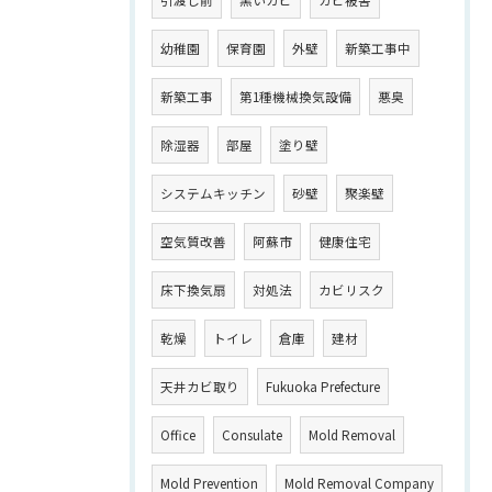
引渡し前
黒いカビ
カビ被害
幼稚園
保育園
外壁
新築工事中
新築工事
第1種機械換気設備
悪臭
除湿器
部屋
塗り壁
システムキッチン
砂壁
聚楽壁
空気質改善
阿蘇市
健康住宅
床下換気扇
対処法
カビリスク
乾燥
トイレ
倉庫
建材
天井カビ取り
Fukuoka Prefecture
Office
Consulate
Mold Removal
Mold Prevention
Mold Removal Company