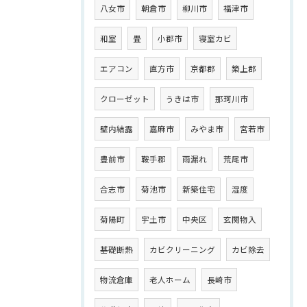
八女市
朝倉市
柳川市
福津市
和室
畳
小郡市
寝室カビ
エアコン
直方市
京都郡
築上郡
クローゼット
うきは市
那珂川市
壁内結露
嘉麻市
みやま市
宮若市
豊前市
鞍手郡
雨漏れ
荒尾市
合志市
菊池市
新築住宅
湿度
菊陽町
宇土市
中央区
玄関物入
基礎断熱
カビクリーニング
カビ除去
物流倉庫
老人ホーム
長崎市