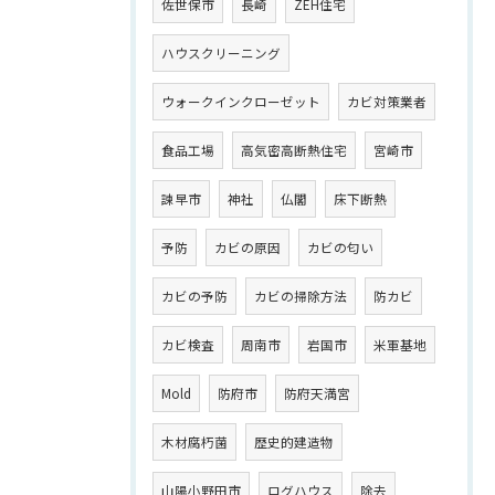
佐世保市
長崎
ZEH住宅
ハウスクリーニング
ウォークインクローゼット
カビ対策業者
食品工場
高気密高断熱住宅
宮崎市
諫早市
神社
仏閣
床下断熱
予防
カビの原因
カビの匂い
カビの予防
カビの掃除方法
防カビ
カビ検査
周南市
岩国市
米軍基地
Mold
防府市
防府天満宮
木材腐朽菌
歴史的建造物
山陽小野田市
ログハウス
除去