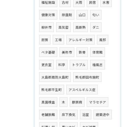
福祉施設
古材
大雨
民宿
水害
健康対策
除菌剤
山口
匂い
柳井市
高気密
高断熱
ダニ
厨房
工場
アレルギー対策
風邪
ベタ基礎
美祢市
鉄骨
体育館
更衣室
料亭
トラブル
檜風呂
大島郡周防大島町
熊毛郡田布施町
熊毛郡平生町
アスペルギルス症
真菌検査
木
膠原病
マラセチア
老舗旅館
床下換気
浴室
建築途中