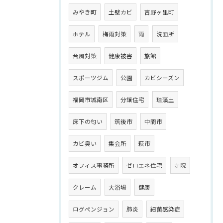
みやき町
土壁カビ
吉野ヶ里町
ホテル
梅雨対策
雨
洗面所
台風対策
健康被害
旅館
スポーツジム
公園
カビシーズン
福岡市城南区
分譲住宅
珪藻土
床下の匂い
筑後市
中間市
カビ臭い
集会所
萩市
オフィス事務所
ゼロエネ住宅
寺院
クレーム
大浴場
健康
ログペンジョン
肺炎
細菌感染症