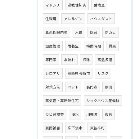
マドンナ
過敏性肺炎
菌検査
住環境
アレルゲン
ハウスダスト
真菌性眼内炎
木造
除菌
除カビ
湿度管理
雨養生
梅雨時期
異臭
専門家
水漏れ
掃除
高温多湿
シロアリ
長崎県長崎市
リスク
対策方法
ペット
長門市
原因
高気密・高断熱住宅
シックハウス症候群
カビ菌検査
浸水
川棚町
復興
豪雨被害
床下浸水
東彼杵町