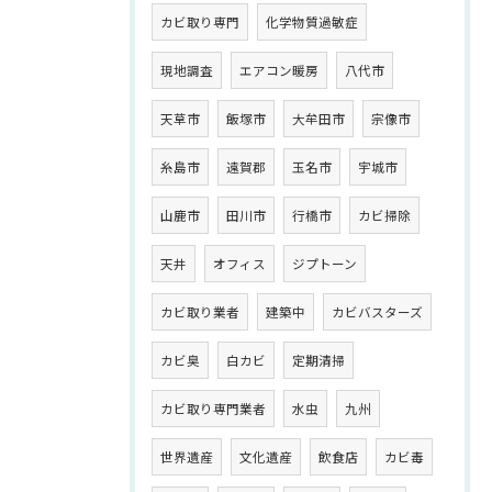
カビ取り専門
化学物質過敏症
現地調査
エアコン暖房
八代市
天草市
飯塚市
大牟田市
宗像市
糸島市
遠賀郡
玉名市
宇城市
山鹿市
田川市
行橋市
カビ掃除
天井
オフィス
ジプトーン
カビ取り業者
建築中
カビバスターズ
カビ臭
白カビ
定期清掃
カビ取り専門業者
水虫
九州
世界遺産
文化遺産
飲食店
カビ毒