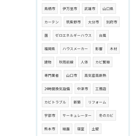
鳥栖市
伊万里市
武雄市
山口県
カーテン
筑紫野市
大分市
別府市
菌
ゼロエネルギーハウス
台風
福岡県
ハウスメーカー
影響
木材
建物
秋雨前線
人体
カビ繁殖
専門業者
山口市
高気密高断熱
24時間換気設備
中津市
工務店
カビトラブル
新築
リフォーム
宇部市
サーキュレーター
冬のカビ
熊本市
結露
寝室
土壁