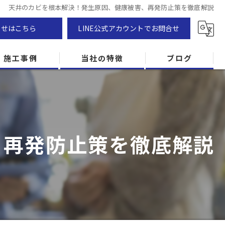
天井のカビを根本解決！発生原因、健康被害、再発防止策を徹底解説
わせはこちら
LINE公式アカウントでお問合せ
施工事例
当社の特徴
ブログ
カビ除去
防カビ
、再発防止策を徹底解説
カビ専門
ZEH住宅
カビ検査