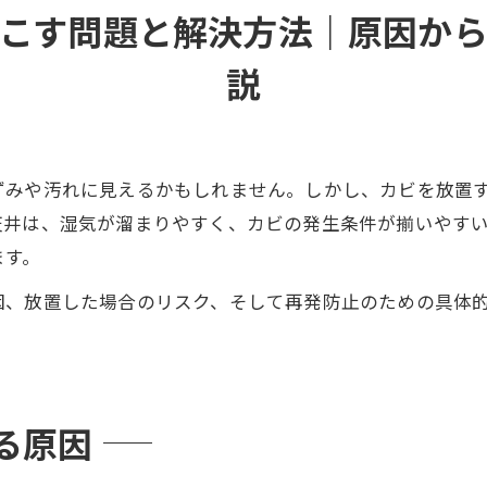
バスターズ福岡のサービス内容
こす問題と解決方法｜原因か
説
ずみや汚れに見えるかもしれません。しかし、カビを放置
天井は、湿気が溜まりやすく、カビの発生条件が揃いやす
ます。
因、放置した場合のリスク、そして再発防止のための具体
。
る原因