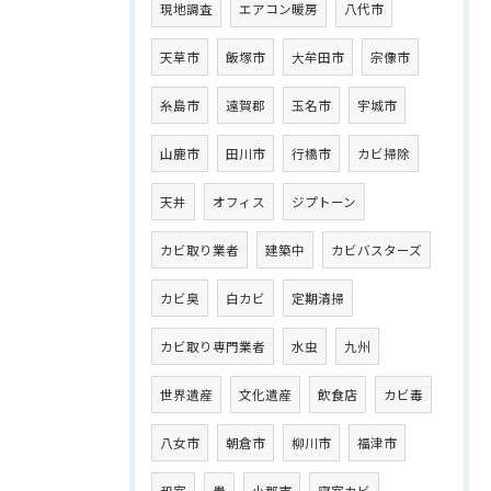
現地調査
エアコン暖房
八代市
天草市
飯塚市
大牟田市
宗像市
糸島市
遠賀郡
玉名市
宇城市
山鹿市
田川市
行橋市
カビ掃除
天井
オフィス
ジプトーン
カビ取り業者
建築中
カビバスターズ
カビ臭
白カビ
定期清掃
カビ取り専門業者
水虫
九州
世界遺産
文化遺産
飲食店
カビ毒
八女市
朝倉市
柳川市
福津市