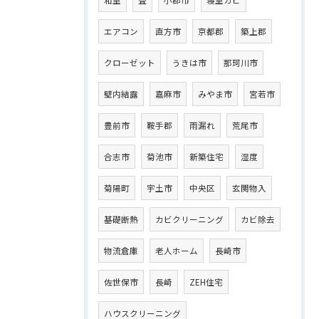
和室
畳
小郡市
寝室カビ
エアコン
直方市
京都郡
築上郡
クローゼット
うきは市
那珂川市
壁内結露
嘉麻市
みやま市
宮若市
豊前市
鞍手郡
雨漏れ
荒尾市
合志市
菊池市
新築住宅
湿度
菊陽町
宇土市
中央区
玄関物入
基礎断熱
カビクリーニング
カビ除去
物流倉庫
老人ホーム
長崎市
佐世保市
長崎
ZEH住宅
ハウスクリーニング