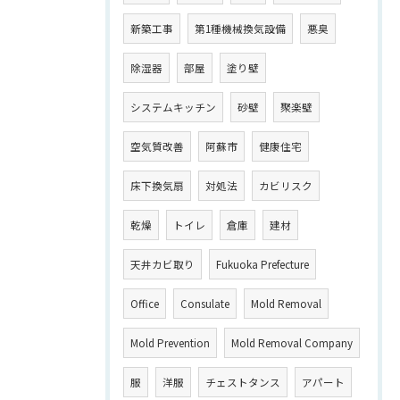
新築工事
第1種機械換気設備
悪臭
除湿器
部屋
塗り壁
システムキッチン
砂壁
聚楽壁
空気質改善
阿蘇市
健康住宅
床下換気扇
対処法
カビリスク
乾燥
トイレ
倉庫
建材
天井カビ取り
Fukuoka Prefecture
Office
Consulate
Mold Removal
Mold Prevention
Mold Removal Company
服
洋服
チェストタンス
アパート