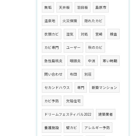
無垢
天井板
羽目板
島原市
温泉地
火災保険
隠れたカビ
衣類カビ
湿気
対処
宮崎
検査
カビ専門
ユーザー
秋のカビ
急性扁桃炎
咽頭炎
中洲
寒い時期
問い合わせ
布団
別荘
セカンドハウス
専門
新築マンション
カビ予防
欠陥住宅
ドリームフェスティバル2022
建築業者
養護施設
壁カビ
アレルギー予防