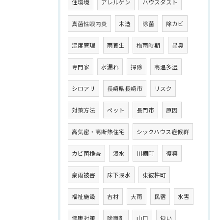
住環境
アレルゲン
ハウスダスト
真菌性眼内炎
木造
除菌
除カビ
湿度管理
雨養生
梅雨時期
異臭
専門家
水漏れ
掃除
高温多湿
シロアリ
長崎県長崎市
リスク
対策方法
ペット
長門市
原因
高気密・高断熱住宅
シックハウス症候群
カビ菌検査
浸水
川棚町
復興
豪雨被害
床下浸水
東彼杵町
福祉施設
古材
大雨
民宿
水害
健康対策
除菌剤
山口
匂い