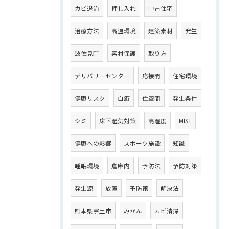
カビ退治
押し入れ
中古住宅
治療方法
高温環境
建築素材
発生
波佐見町
素材保護
取り方
デリバリーセンター
応接間
住宅環境
健康リスク
白癬
住空間
発生条件
シミ
床下湿気対策
高湿度
MIST
健康への影響
スポーツ施設
知識
睡眠環境
倉庫内
予防法
予防対策
発生源
放置
予防策
解決法
熊本県宇土市
みかん
カビ清掃