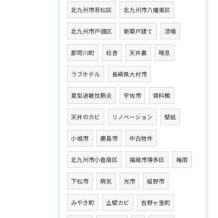
北九州市若松区
北九州市八幡東区
北九州市戸畑区
新築戸建て
漆喰
那珂川町
校舎
天井裏
喘息
ラブホテル
長崎県大村市
夏型過敏性肺炎
宇佐市
資料館
天井のカビ
リノベーション
壁紙
小城市
鹿島市
中古物件
北九州市小倉南区
福岡市博多区
梅雨
下松市
病気
光市
嬉野市
みやき町
土壁カビ
吉野ヶ里町