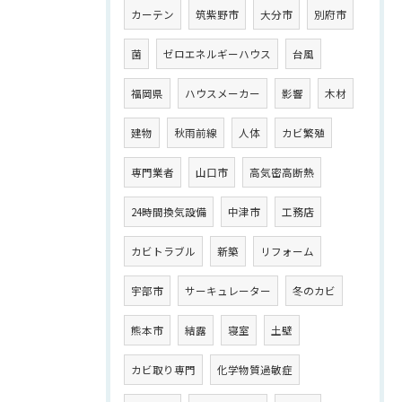
カーテン
筑紫野市
大分市
別府市
菌
ゼロエネルギーハウス
台風
福岡県
ハウスメーカー
影響
木材
建物
秋雨前線
人体
カビ繁殖
専門業者
山口市
高気密高断熱
24時間換気設備
中津市
工務店
カビトラブル
新築
リフォーム
宇部市
サーキュレーター
冬のカビ
熊本市
結露
寝室
土壁
カビ取り専門
化学物質過敏症