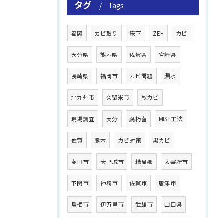
タグ
Tags
福岡
カビ取り
床下
ZEH
カビ
大分県
熊本県
佐賀県
宮崎県
長崎県
福岡市
カビ問題
漏水
北九州市
久留米市
秋カビ
現場調査
大分
腐朽菌
MIST工法
佐賀
熊本
カビ対策
黒カビ
春日市
大野城市
糟屋郡
太宰府市
下関市
神埼市
佐賀市
唐津市
鳥栖市
伊万里市
武雄市
山口県