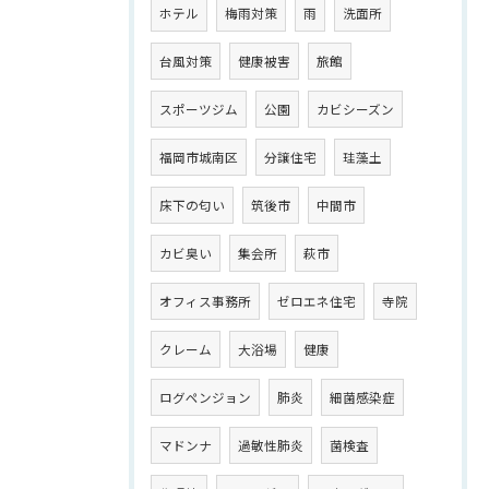
ホテル
梅雨対策
雨
洗面所
台風対策
健康被害
旅館
スポーツジム
公園
カビシーズン
福岡市城南区
分譲住宅
珪藻土
床下の匂い
筑後市
中間市
カビ臭い
集会所
萩市
オフィス事務所
ゼロエネ住宅
寺院
クレーム
大浴場
健康
ログペンジョン
肺炎
細菌感染症
マドンナ
過敏性肺炎
菌検査