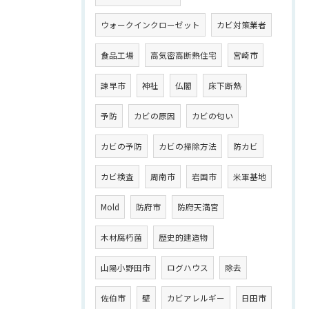
ウォークインクローゼット
カビ対策業者
食品工場
高気密高断熱住宅
宮崎市
諫早市
神社
仏閣
床下断熱
予防
カビの原因
カビの匂い
カビの予防
カビの掃除方法
防カビ
カビ検査
周南市
岩国市
米軍基地
Mold
防府市
防府天満宮
木材腐朽菌
歴史的建造物
山陽小野田市
ログハウス
除去
佐伯市
壁
カビアレルギー
日田市