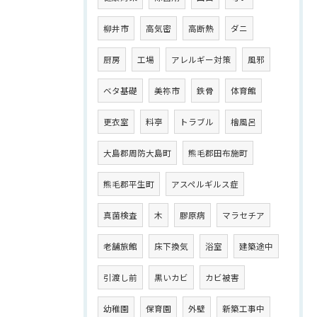
柳井市
高気密
高断熱
ダニ
厨房
工場
アレルギー対策
風邪
ベタ基礎
美祢市
鉄骨
体育館
更衣室
料亭
トラブル
檜風呂
大島郡周防大島町
熊毛郡田布施町
熊毛郡平生町
アスペルギルス症
真菌検査
木
膠原病
マラセチア
老舗旅館
床下換気
浴室
建築途中
引渡し前
黒いカビ
カビ被害
幼稚園
保育園
外壁
新築工事中