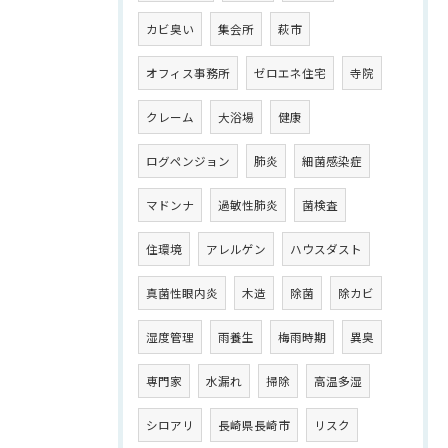
カビ臭い
集会所
萩市
オフィス事務所
ゼロエネ住宅
寺院
クレーム
大浴場
健康
ログペンジョン
肺炎
細菌感染症
マドンナ
過敏性肺炎
菌検査
住環境
アレルゲン
ハウスダスト
真菌性眼内炎
木造
除菌
除カビ
湿度管理
雨養生
梅雨時期
異臭
専門家
水漏れ
掃除
高温多湿
シロアリ
長崎県長崎市
リスク