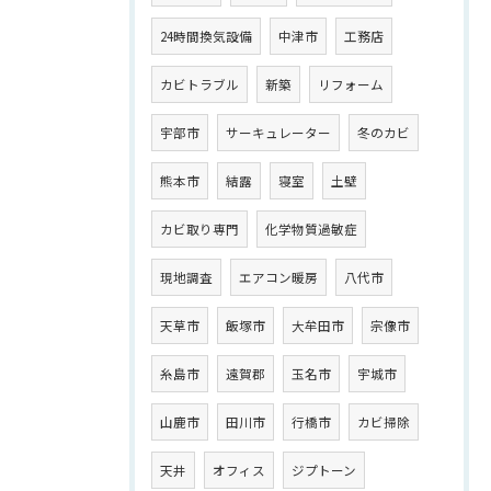
24時間換気設備
中津市
工務店
カビトラブル
新築
リフォーム
宇部市
サーキュレーター
冬のカビ
熊本市
結露
寝室
土壁
カビ取り専門
化学物質過敏症
現地調査
エアコン暖房
八代市
天草市
飯塚市
大牟田市
宗像市
糸島市
遠賀郡
玉名市
宇城市
山鹿市
田川市
行橋市
カビ掃除
天井
オフィス
ジプトーン