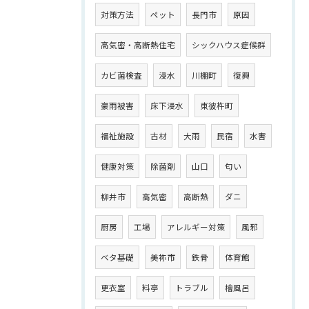
対策方法
ペット
長門市
原因
高気密・高断熱住宅
シックハウス症候群
カビ菌検査
浸水
川棚町
復興
豪雨被害
床下浸水
東彼杵町
福祉施設
古材
大雨
民宿
水害
健康対策
除菌剤
山口
匂い
柳井市
高気密
高断熱
ダニ
厨房
工場
アレルギー対策
風邪
ベタ基礎
美祢市
鉄骨
体育館
更衣室
料亭
トラブル
檜風呂