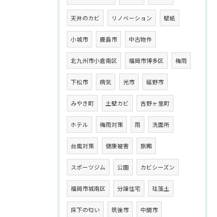
天井のカビ
リノベーション
壁紙
小城市
鹿島市
中古物件
北九州市小倉南区
福岡市博多区
梅雨
下松市
病気
光市
嬉野市
みやき町
土壁カビ
吉野ヶ里町
ホテル
梅雨対策
雨
洗面所
台風対策
健康被害
旅館
スポーツジム
公園
カビシーズン
福岡市城南区
分譲住宅
珪藻土
床下の匂い
筑後市
中間市