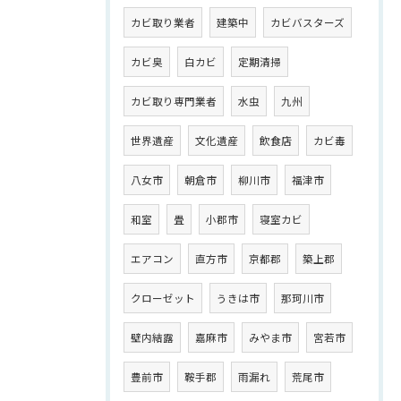
カビ取り業者
建築中
カビバスターズ
カビ臭
白カビ
定期清掃
カビ取り専門業者
水虫
九州
世界遺産
文化遺産
飲食店
カビ毒
八女市
朝倉市
柳川市
福津市
和室
畳
小郡市
寝室カビ
エアコン
直方市
京都郡
築上郡
クローゼット
うきは市
那珂川市
壁内結露
嘉麻市
みやま市
宮若市
豊前市
鞍手郡
雨漏れ
荒尾市