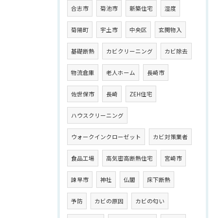
合志市
菊池市
新築住宅
湿度
菊陽町
宇土市
中央区
玄関物入
基礎断熱
カビクリーニング
カビ除去
物流倉庫
老人ホーム
長崎市
佐世保市
長崎
ZEH住宅
ハウスクリーニング
ウォークインクローゼット
カビ対策業者
食品工場
高気密高断熱住宅
宮崎市
諫早市
神社
仏閣
床下断熱
予防
カビの原因
カビの匂い