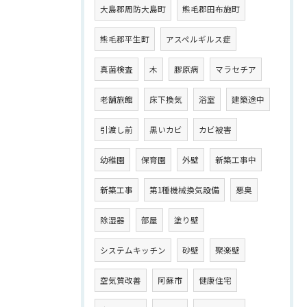
大島郡周防大島町
熊毛郡田布施町
熊毛郡平生町
アスペルギルス症
真菌検査
木
膠原病
マラセチア
老舗旅館
床下換気
浴室
建築途中
引渡し前
黒いカビ
カビ被害
幼稚園
保育園
外壁
新築工事中
新築工事
第1種機械換気設備
悪臭
除湿器
部屋
塗り壁
システムキッチン
砂壁
聚楽壁
空気質改善
阿蘇市
健康住宅