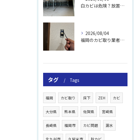
白カビは危険？放置のリスクと取り方
2026/08/04
福岡のカビ取り業者おすすめの選び方と費用
タグ
Tags
福岡
カビ取り
床下
ZEH
カビ
大分県
熊本県
佐賀県
宮崎県
長崎県
福岡市
カビ問題
漏水
北九州市
久留米市
秋カビ