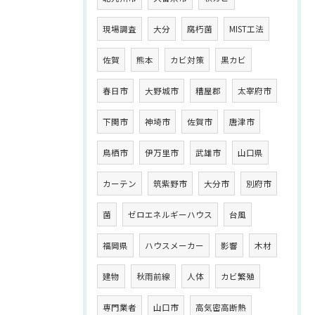
現場調査
大分
腐朽菌
MIST工法
佐賀
熊本
カビ対策
黒カビ
春日市
大野城市
糟屋郡
太宰府市
下関市
神埼市
佐賀市
唐津市
鳥栖市
伊万里市
武雄市
山口県
カーテン
筑紫野市
大分市
別府市
菌
ゼロエネルギーハウス
台風
福岡県
ハウスメーカー
影響
木材
建物
秋雨前線
人体
カビ繁殖
専門業者
山口市
高気密高断熱