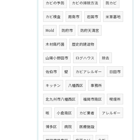
カビの予防
カビの掃除方法
防カビ
カビ検査
周南市
岩国市
米軍基地
Mold
防府市
防府天満宮
木材腐朽菌
歴史的建造物
山陽小野田市
ログハウス
除去
佐伯市
壁
カビアレルギー
日田市
キッチン
八幡西区
事務所
北九州市八幡西区
福岡市南区
喫煙所
咳
小倉南区
カビ業者
アレルギー
博多区
病院
医療施設