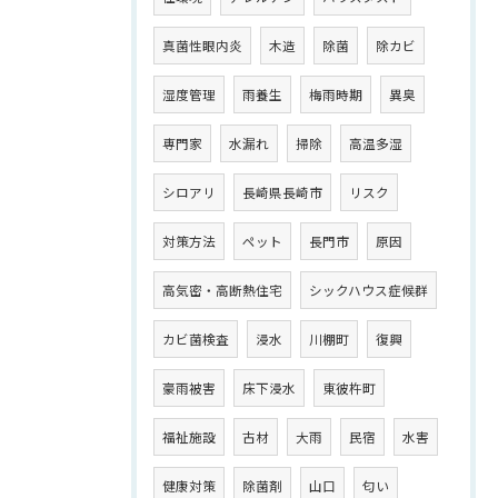
真菌性眼内炎
木造
除菌
除カビ
湿度管理
雨養生
梅雨時期
異臭
専門家
水漏れ
掃除
高温多湿
シロアリ
長崎県長崎市
リスク
対策方法
ペット
長門市
原因
高気密・高断熱住宅
シックハウス症候群
カビ菌検査
浸水
川棚町
復興
豪雨被害
床下浸水
東彼杵町
福祉施設
古材
大雨
民宿
水害
健康対策
除菌剤
山口
匂い