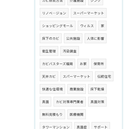
カビ除去方法
介護施設
シンク
リノベ―ジョン
スーパーマーケット
ショッピングモール
ウィルス
家
床下のカビ
公共施設
人体に影響
衛生管理
汚染調査
カビバスターズ福岡
お家
保育所
天井カビ
スパーマーケット
伝統住宅
快適な住環境
商業施設
床下乾燥
真菌
カビ対策専門業者
真菌対策
無料見積もり
医療機関
タワーマンション
真菌症
サポート