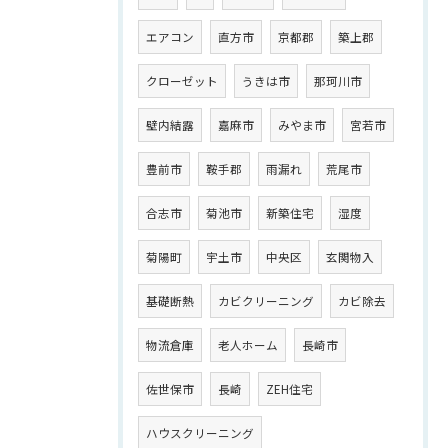
エアコン
直方市
京都郡
築上郡
クローゼット
うきは市
那珂川市
壁内結露
嘉麻市
みやま市
宮若市
豊前市
鞍手郡
雨漏れ
荒尾市
合志市
菊池市
新築住宅
湿度
菊陽町
宇土市
中央区
玄関物入
基礎断熱
カビクリーニング
カビ除去
物流倉庫
老人ホーム
長崎市
佐世保市
長崎
ZEH住宅
ハウスクリーニング