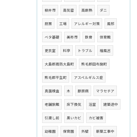
柳井市
高気密
高断熱
ダニ
厨房
工場
アレルギー対策
風邪
ベタ基礎
美祢市
鉄骨
体育館
更衣室
料亭
トラブル
檜風呂
大島郡周防大島町
熊毛郡田布施町
熊毛郡平生町
アスペルギルス症
真菌検査
木
膠原病
マラセチア
老舗旅館
床下換気
浴室
建築途中
引渡し前
黒いカビ
カビ被害
幼稚園
保育園
外壁
新築工事中