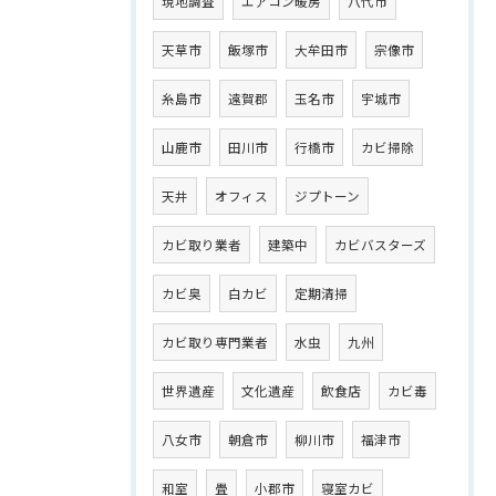
現地調査
エアコン暖房
八代市
天草市
飯塚市
大牟田市
宗像市
糸島市
遠賀郡
玉名市
宇城市
山鹿市
田川市
行橋市
カビ掃除
天井
オフィス
ジプトーン
カビ取り業者
建築中
カビバスターズ
カビ臭
白カビ
定期清掃
カビ取り専門業者
水虫
九州
世界遺産
文化遺産
飲食店
カビ毒
八女市
朝倉市
柳川市
福津市
和室
畳
小郡市
寝室カビ