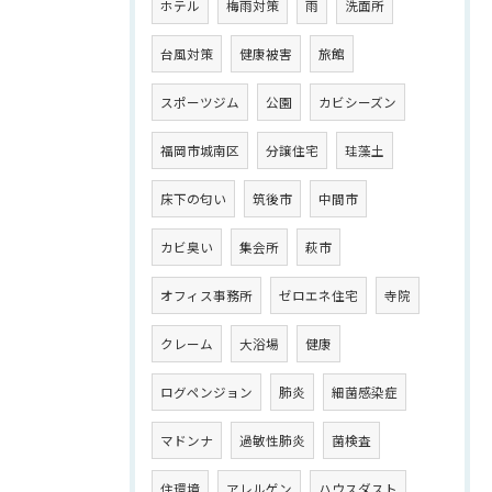
ホテル
梅雨対策
雨
洗面所
台風対策
健康被害
旅館
スポーツジム
公園
カビシーズン
福岡市城南区
分譲住宅
珪藻土
床下の匂い
筑後市
中間市
カビ臭い
集会所
萩市
オフィス事務所
ゼロエネ住宅
寺院
クレーム
大浴場
健康
ログペンジョン
肺炎
細菌感染症
マドンナ
過敏性肺炎
菌検査
住環境
アレルゲン
ハウスダスト