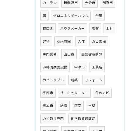
カーテン
筑紫野市
大分市
別府市
菌
ゼロエネルギーハウス
台風
福岡県
ハウスメーカー
影響
木材
建物
秋雨前線
人体
カビ繁殖
専門業者
山口市
高気密高断熱
24時間換気設備
中津市
工務店
カビトラブル
新築
リフォーム
宇部市
サーキュレーター
冬のカビ
熊本市
結露
寝室
土壁
カビ取り専門
化学物質過敏症