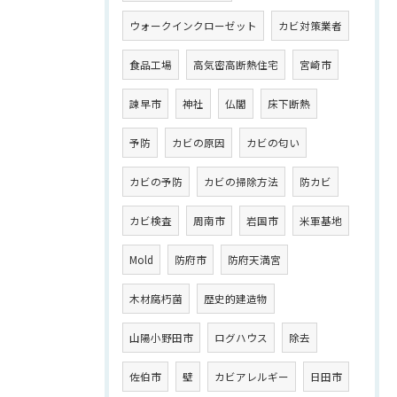
ウォークインクローゼット
カビ対策業者
食品工場
高気密高断熱住宅
宮崎市
諫早市
神社
仏閣
床下断熱
予防
カビの原因
カビの匂い
カビの予防
カビの掃除方法
防カビ
カビ検査
周南市
岩国市
米軍基地
Mold
防府市
防府天満宮
木材腐朽菌
歴史的建造物
山陽小野田市
ログハウス
除去
佐伯市
壁
カビアレルギー
日田市