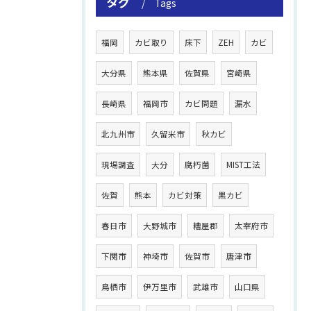
タグ
Tags
福岡
カビ取り
床下
ZEH
カビ
大分県
熊本県
佐賀県
宮崎県
長崎県
福岡市
カビ問題
漏水
北九州市
久留米市
秋カビ
現場調査
大分
腐朽菌
MIST工法
佐賀
熊本
カビ対策
黒カビ
春日市
大野城市
糟屋郡
太宰府市
下関市
神埼市
佐賀市
唐津市
鳥栖市
伊万里市
武雄市
山口県