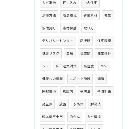
カビ退治
押し入れ
中古住宅
治療方法
高温環境
建築素材
発生
波佐見町
素材保護
取り方
デリバリーセンター
応接間
住宅環境
健康リスク
白癬
住空間
発生条件
シミ
床下湿気対策
高湿度
MIST
健康への影響
スポーツ施設
知識
睡眠環境
倉庫内
予防法
予防対策
発生源
放置
予防策
解決法
熊本県宇土市
みかん
カビ清掃