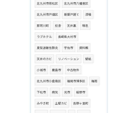
北九州市若松区
北九州市八幡東区
北九州市戸畑区
新築戸建て
漆喰
那珂川町
校舎
天井裏
喘息
ラブホテル
長崎県大村市
夏型過敏性肺炎
宇佐市
資料館
天井のカビ
リノベーション
壁紙
小城市
鹿島市
中古物件
北九州市小倉南区
福岡市博多区
梅雨
下松市
病気
光市
嬉野市
みやき町
土壁カビ
吉野ヶ里町