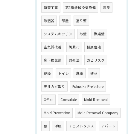
新築工事
第1種機械換気設備
悪臭
除湿器
部屋
塗り壁
システムキッチン
砂壁
聚楽壁
空気質改善
阿蘇市
健康住宅
床下換気扇
対処法
カビリスク
乾燥
トイレ
倉庫
建材
天井カビ取り
Fukuoka Prefecture
Office
Consulate
Mold Removal
Mold Prevention
Mold Removal Company
服
洋服
チェストタンス
アパート