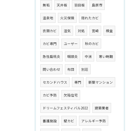
無垢
天井板
羽目板
島原市
温泉地
火災保険
隠れたカビ
衣類カビ
湿気
対処
宮崎
検査
カビ専門
ユーザー
秋のカビ
急性扁桃炎
咽頭炎
中洲
寒い時期
問い合わせ
布団
別荘
セカンドハウス
専門
新築マンション
カビ予防
欠陥住宅
ドリームフェスティバル2022
建築業者
養護施設
壁カビ
アレルギー予防