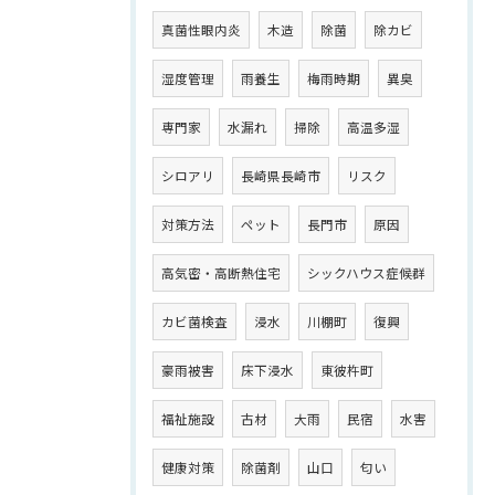
真菌性眼内炎
木造
除菌
除カビ
湿度管理
雨養生
梅雨時期
異臭
専門家
水漏れ
掃除
高温多湿
シロアリ
長崎県長崎市
リスク
対策方法
ペット
長門市
原因
高気密・高断熱住宅
シックハウス症候群
カビ菌検査
浸水
川棚町
復興
豪雨被害
床下浸水
東彼杵町
福祉施設
古材
大雨
民宿
水害
健康対策
除菌剤
山口
匂い