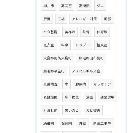
柳井市
高気密
高断熱
ダニ
厨房
工場
アレルギー対策
風邪
ベタ基礎
美祢市
鉄骨
体育館
更衣室
料亭
トラブル
檜風呂
大島郡周防大島町
熊毛郡田布施町
熊毛郡平生町
アスペルギルス症
真菌検査
木
膠原病
マラセチア
老舗旅館
床下換気
浴室
建築途中
引渡し前
黒いカビ
カビ被害
幼稚園
保育園
外壁
新築工事中