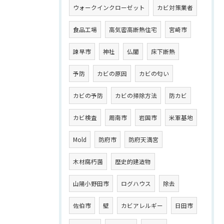
ウォークインクローゼット
カビ対策業者
食品工場
高気密高断熱住宅
宮崎市
諫早市
神社
仏閣
床下断熱
予防
カビの原因
カビの匂い
カビの予防
カビの掃除方法
防カビ
カビ検査
周南市
岩国市
米軍基地
Mold
防府市
防府天満宮
木材腐朽菌
歴史的建造物
山陽小野田市
ログハウス
除去
佐伯市
壁
カビアレルギー
日田市