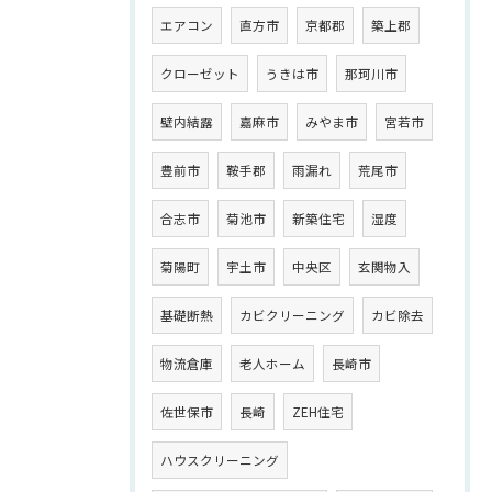
エアコン
直方市
京都郡
築上郡
クローゼット
うきは市
那珂川市
壁内結露
嘉麻市
みやま市
宮若市
豊前市
鞍手郡
雨漏れ
荒尾市
合志市
菊池市
新築住宅
湿度
菊陽町
宇土市
中央区
玄関物入
基礎断熱
カビクリーニング
カビ除去
物流倉庫
老人ホーム
長崎市
佐世保市
長崎
ZEH住宅
ハウスクリーニング