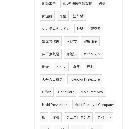
新築工事
第1種機械換気設備
悪臭
除湿器
部屋
塗り壁
システムキッチン
砂壁
聚楽壁
空気質改善
阿蘇市
健康住宅
床下換気扇
対処法
カビリスク
乾燥
トイレ
倉庫
建材
天井カビ取り
Fukuoka Prefecture
Office
Consulate
Mold Removal
Mold Prevention
Mold Removal Company
服
洋服
チェストタンス
アパート