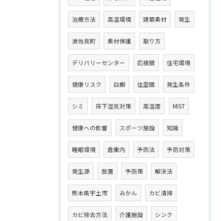
治療方法
高温環境
建築素材
発生
波佐見町
素材保護
取り方
デリバリーセンター
応接間
住宅環境
健康リスク
白癬
住空間
発生条件
シミ
床下湿気対策
高湿度
MIST
健康への影響
スポーツ施設
知識
睡眠環境
倉庫内
予防法
予防対策
発生源
放置
予防策
解決法
熊本県宇土市
みかん
カビ清掃
カビ除去方法
介護施設
シンク