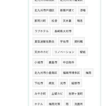
北九州市戸畑区
新築戸建て
漆喰
那珂川町
校舎
天井裏
喘息
ラブホテル
長崎県大村市
夏型過敏性肺炎
宇佐市
資料館
天井のカビ
リノベーション
壁紙
小城市
鹿島市
中古物件
北九州市小倉南区
福岡市博多区
梅雨
下松市
病気
光市
嬉野市
みやき町
土壁カビ
吉野ヶ里町
ホテル
梅雨対策
雨
洗面所