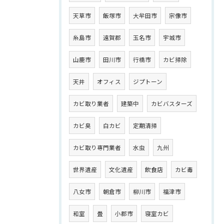
天草市
飯塚市
大牟田市
宗像市
糸島市
遠賀郡
玉名市
宇城市
山鹿市
田川市
行橋市
カビ掃除
天井
オフィス
ジプトーン
カビ取り業者
建築中
カビバスターズ
カビ臭
白カビ
定期清掃
カビ取り専門業者
水虫
九州
世界遺産
文化遺産
飲食店
カビ毒
八女市
朝倉市
柳川市
福津市
和室
畳
小郡市
寝室カビ