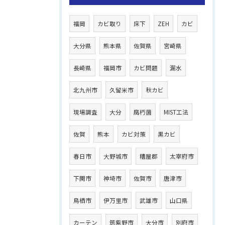
福岡
カビ取り
床下
ZEH
カビ
大分県
熊本県
佐賀県
宮崎県
長崎県
福岡市
カビ問題
漏水
北九州市
久留米市
秋カビ
現場調査
大分
腐朽菌
MIST工法
佐賀
熊本
カビ対策
黒カビ
春日市
大野城市
糟屋郡
太宰府市
下関市
神埼市
佐賀市
唐津市
鳥栖市
伊万里市
武雄市
山口県
カーテン
筑紫野市
大分市
別府市