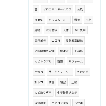
菌
ゼロエネルギーハウス
台風
福岡県
ハウスメーカー
影響
木材
建物
秋雨前線
人体
カビ繁殖
専門業者
山口市
高気密高断熱
24時間換気設備
中津市
工務店
カビトラブル
新築
リフォーム
宇部市
サーキュレーター
冬のカビ
熊本市
結露
寝室
土壁
カビ取り専門
化学物質過敏症
現地調査
エアコン暖房
八代市