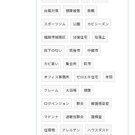
台風対策
健康被害
旅館
スポーツジム
公園
カビシーズン
福岡市城南区
分譲住宅
珪藻土
床下の匂い
筑後市
中間市
カビ臭い
集会所
萩市
オフィス事務所
ゼロエネ住宅
寺院
クレーム
大浴場
健康
ログペンジョン
肺炎
細菌感染症
マドンナ
過敏性肺炎
菌検査
住環境
アレルゲン
ハウスダスト