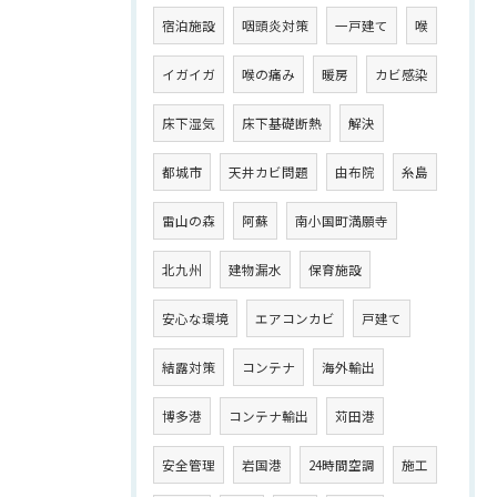
宿泊施設
咽頭炎対策
一戸建て
喉
イガイガ
喉の痛み
暖房
カビ感染
床下湿気
床下基礎断熱
解決
都城市
天井カビ問題
由布院
糸島
雷山の森
阿蘇
南小国町満願寺
北九州
建物漏水
保育施設
安心な環境
エアコンカビ
戸建て
結露対策
コンテナ
海外輸出
博多港
コンテナ輸出
苅田港
安全管理
岩国港
24時間空調
施工