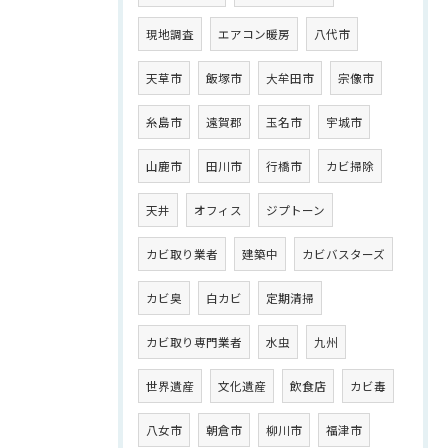
現地調査
エアコン暖房
八代市
天草市
飯塚市
大牟田市
宗像市
糸島市
遠賀郡
玉名市
宇城市
山鹿市
田川市
行橋市
カビ掃除
天井
オフィス
ジプトーン
カビ取り業者
建築中
カビバスターズ
カビ臭
白カビ
定期清掃
カビ取り専門業者
水虫
九州
世界遺産
文化遺産
飲食店
カビ毒
八女市
朝倉市
柳川市
福津市