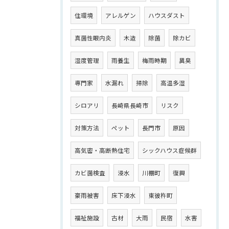
住環境
アレルゲン
ハウスダスト
真菌性眼内炎
木造
除菌
除カビ
湿度管理
雨養生
梅雨時期
異臭
専門家
水漏れ
掃除
高温多湿
シロアリ
長崎県長崎市
リスク
対策方法
ペット
長門市
原因
高気密・高断熱住宅
シックハウス症候群
カビ菌検査
浸水
川棚町
復興
豪雨被害
床下浸水
東彼杵町
福祉施設
古材
大雨
民宿
水害