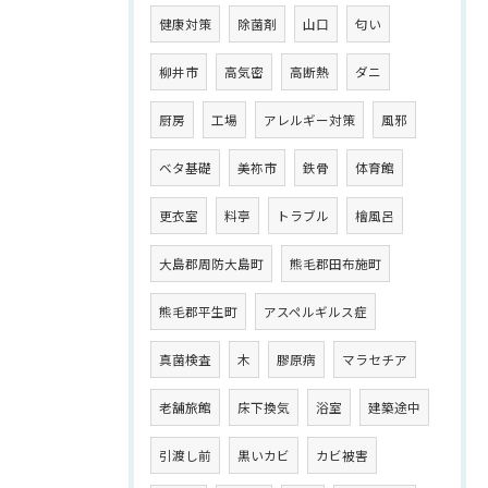
健康対策
除菌剤
山口
匂い
柳井市
高気密
高断熱
ダニ
厨房
工場
アレルギー対策
風邪
ベタ基礎
美祢市
鉄骨
体育館
更衣室
料亭
トラブル
檜風呂
大島郡周防大島町
熊毛郡田布施町
熊毛郡平生町
アスペルギルス症
真菌検査
木
膠原病
マラセチア
老舗旅館
床下換気
浴室
建築途中
引渡し前
黒いカビ
カビ被害