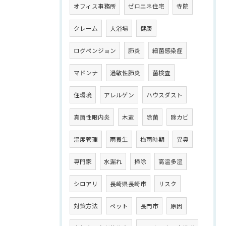
オフィス事務所
ゼロエネ住宅
寺院
クレーム
大浴場
健康
ログペンジョン
肺炎
細菌感染症
マドンナ
過敏性肺炎
菌検査
住環境
アレルゲン
ハウスダスト
真菌性眼内炎
木造
除菌
除カビ
湿度管理
雨養生
梅雨時期
異臭
専門家
水漏れ
掃除
高温多湿
シロアリ
長崎県長崎市
リスク
対策方法
ペット
長門市
原因