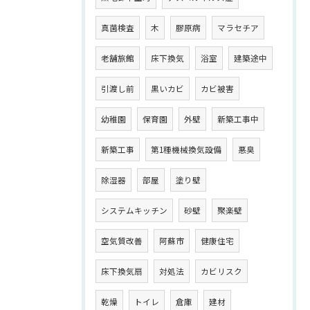
真菌検査
木
膠原病
マラセチア
老舗旅館
床下換気
浴室
建築途中
引渡し前
黒いカビ
カビ被害
幼稚園
保育園
外壁
新築工事中
新築工事
第1種機械換気設備
悪臭
除湿器
部屋
塗り壁
システムキッチン
砂壁
聚楽壁
空気質改善
阿蘇市
健康住宅
床下換気扇
対処法
カビリスク
乾燥
トイレ
倉庫
建材