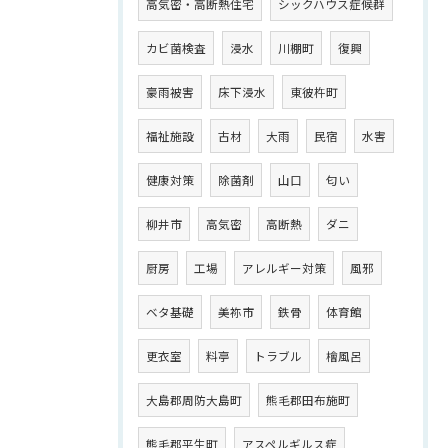
高気密・高断熱住宅
シックハウス症候群
カビ菌検査
浸水
川棚町
復興
豪雨被害
床下浸水
東彼杵町
福祉施設
古材
大雨
民宿
水害
健康対策
除菌剤
山口
匂い
柳井市
高気密
高断熱
ダニ
厨房
工場
アレルギー対策
風邪
ベタ基礎
美祢市
鉄骨
体育館
更衣室
料亭
トラブル
檜風呂
大島郡周防大島町
熊毛郡田布施町
熊毛郡平生町
アスペルギルス症