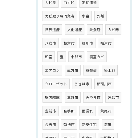
カビ臭
白カビ
定期清掃
カビ取り専門業者
水虫
九州
世界遺産
文化遺産
飲食店
カビ毒
八女市
朝倉市
柳川市
福津市
和室
畳
小郡市
寝室カビ
エアコン
直方市
京都郡
築上郡
クローゼット
うきは市
那珂川市
壁内結露
嘉麻市
みやま市
宮若市
豊前市
鞍手郡
雨漏れ
荒尾市
合志市
菊池市
新築住宅
湿度
菊陽町
宇土市
中央区
玄関物入