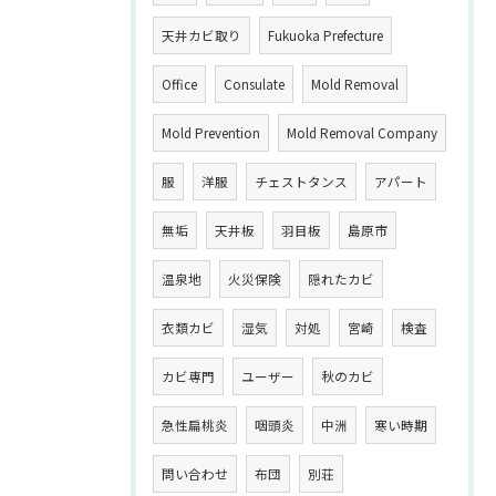
天井カビ取り
Fukuoka Prefecture
Office
Consulate
Mold Removal
Mold Prevention
Mold Removal Company
服
洋服
チェストタンス
アパート
無垢
天井板
羽目板
島原市
温泉地
火災保険
隠れたカビ
衣類カビ
湿気
対処
宮崎
検査
カビ専門
ユーザー
秋のカビ
急性扁桃炎
咽頭炎
中洲
寒い時期
問い合わせ
布団
別荘