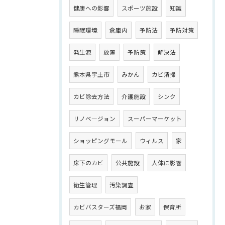
健康への影響
スポーツ施設
知識
睡眠環境
倉庫内
予防法
予防対策
発生源
放置
予防策
解決法
熊本県宇土市
みかん
カビ清掃
カビ除去方法
介護施設
シンク
リノベ―ジョン
スーパーマーケット
ショッピングモール
ウィルス
家
床下のカビ
公共施設
人体に影響
衛生管理
汚染調査
カビバスターズ福岡
お家
保育所