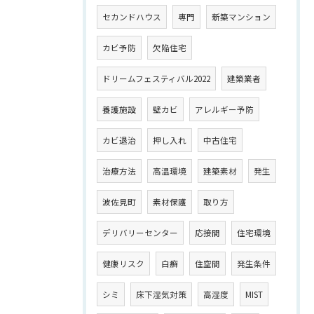
セカンドハウス
専門
新築マンション
カビ予防
欠陥住宅
ドリームフェスティバル2022
建築業者
養護施設
壁カビ
アレルギー予防
カビ退治
押し入れ
中古住宅
治療方法
高温環境
建築素材
発生
波佐見町
素材保護
取り方
デリバリーセンター
応接間
住宅環境
健康リスク
白癬
住空間
発生条件
シミ
床下湿気対策
高湿度
MIST