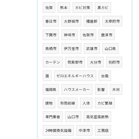
佐賀
熊本
カビ対策
黒カビ
春日市
大野城市
糟屋郡
太宰府市
下関市
神埼市
佐賀市
唐津市
鳥栖市
伊万里市
武雄市
山口県
カーテン
筑紫野市
大分市
別府市
菌
ゼロエネルギーハウス
台風
福岡県
ハウスメーカー
影響
木材
建物
秋雨前線
人体
カビ繁殖
専門業者
山口市
高気密高断熱
24時間換気設備
中津市
工務店