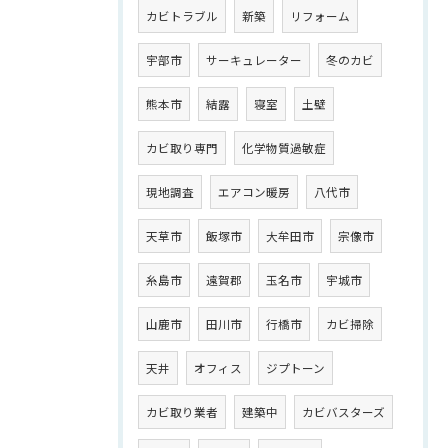
カビトラブル
新築
リフォーム
宇部市
サーキュレーター
冬のカビ
熊本市
結露
寝室
土壁
カビ取り専門
化学物質過敏症
現地調査
エアコン暖房
八代市
天草市
飯塚市
大牟田市
宗像市
糸島市
遠賀郡
玉名市
宇城市
山鹿市
田川市
行橋市
カビ掃除
天井
オフィス
ジプトーン
カビ取り業者
建築中
カビバスターズ