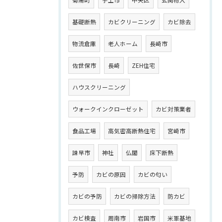
基礎断熱
カビクリーニング
カビ除去
物流倉庫
老人ホーム
長崎市
佐世保市
長崎
ZEH住宅
ハウスクリーニング
ウォークインクローゼット
カビ対策業者
食品工場
高気密高断熱住宅
宮崎市
諫早市
神社
仏閣
床下断熱
予防
カビの原因
カビの匂い
カビの予防
カビの掃除方法
防カビ
カビ検査
周南市
岩国市
米軍基地