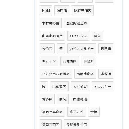
Mold
防府市
防府天満宮
木材腐朽菌
歴史的建造物
山陽小野田市
ログハウス
除去
佐伯市
壁
カビアレルギー
日田市
キッチン
八幡西区
事務所
北九州市八幡西区
福岡市南区
喫煙所
咳
小倉南区
カビ業者
アレルギー
博多区
病院
医療施設
福岡市早良区
床下カビ
合板
福岡市西区
長期優良住宅