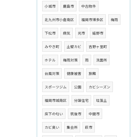
小城市
鹿島市
中古物件
北九州市小倉南区
福岡市博多区
梅雨
下松市
病気
光市
嬉野市
みやき町
土壁カビ
吉野ヶ里町
ホテル
梅雨対策
雨
洗面所
台風対策
健康被害
旅館
スポーツジム
公園
カビシーズン
福岡市城南区
分譲住宅
珪藻土
床下の匂い
筑後市
中間市
カビ臭い
集会所
萩市