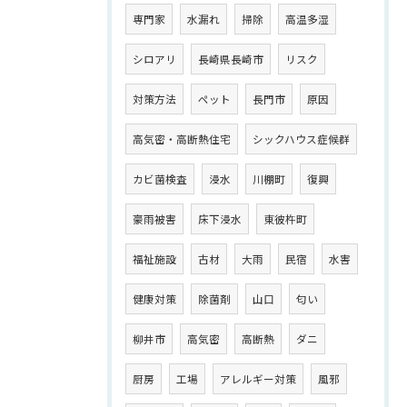
専門家
水漏れ
掃除
高温多湿
シロアリ
長崎県長崎市
リスク
対策方法
ペット
長門市
原因
高気密・高断熱住宅
シックハウス症候群
カビ菌検査
浸水
川棚町
復興
豪雨被害
床下浸水
東彼杵町
福祉施設
古材
大雨
民宿
水害
健康対策
除菌剤
山口
匂い
柳井市
高気密
高断熱
ダニ
厨房
工場
アレルギー対策
風邪