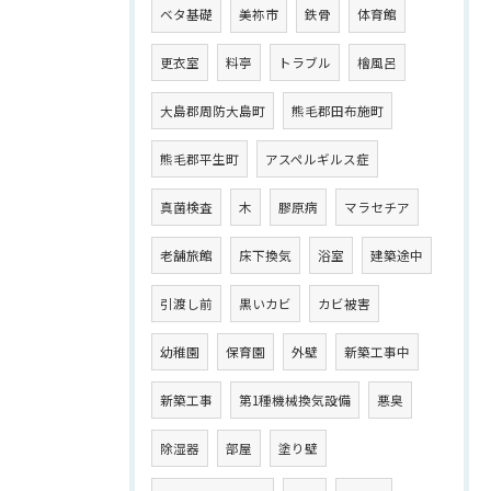
ベタ基礎
美祢市
鉄骨
体育館
更衣室
料亭
トラブル
檜風呂
大島郡周防大島町
熊毛郡田布施町
熊毛郡平生町
アスペルギルス症
真菌検査
木
膠原病
マラセチア
老舗旅館
床下換気
浴室
建築途中
引渡し前
黒いカビ
カビ被害
幼稚園
保育園
外壁
新築工事中
新築工事
第1種機械換気設備
悪臭
除湿器
部屋
塗り壁