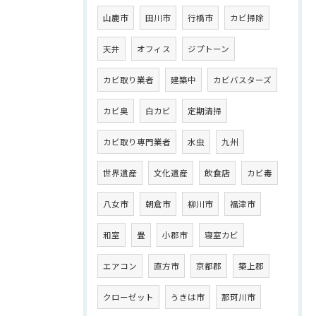
山鹿市
田川市
行橋市
カビ掃除
天井
オフィス
ジプトーン
カビ取り業者
建築中
カビバスターズ
カビ臭
白カビ
定期清掃
カビ取り専門業者
水虫
九州
世界遺産
文化遺産
飲食店
カビ毒
八女市
朝倉市
柳川市
福津市
和室
畳
小郡市
寝室カビ
エアコン
直方市
京都郡
築上郡
クローゼット
うきは市
那珂川市