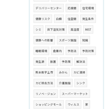
デリバリーセンター
応接間
住宅環境
健康リスク
白癬
住空間
発生条件
シミ
床下湿気対策
高湿度
MIST
健康への影響
スポーツ施設
知識
睡眠環境
倉庫内
予防法
予防対策
発生源
放置
予防策
解決法
熊本県宇土市
みかん
カビ清掃
カビ除去方法
介護施設
シンク
リノベ―ジョン
スーパーマーケット
ショッピングモール
ウィルス
家