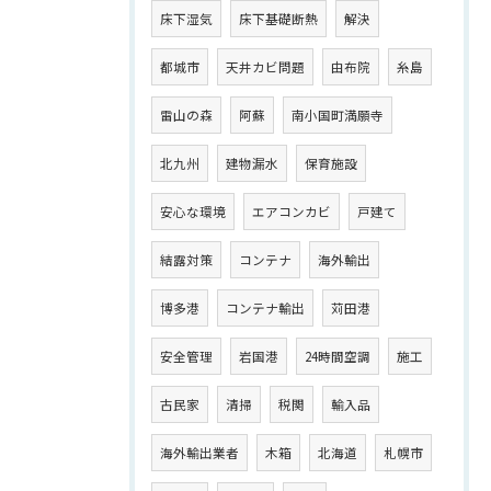
床下湿気
床下基礎断熱
解決
都城市
天井カビ問題
由布院
糸島
雷山の森
阿蘇
南小国町満願寺
北九州
建物漏水
保育施設
安心な環境
エアコンカビ
戸建て
結露対策
コンテナ
海外輸出
博多港
コンテナ輸出
苅田港
安全管理
岩国港
24時間空調
施工
古民家
清掃
税関
輸入品
海外輸出業者
木箱
北海道
札幌市