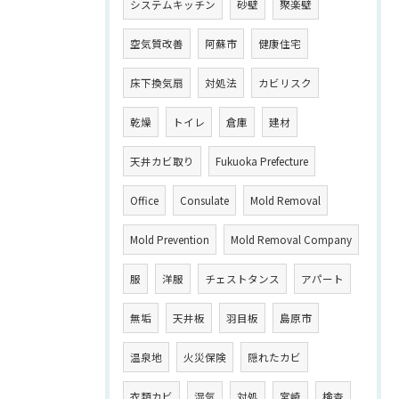
システムキッチン
砂壁
聚楽壁
空気質改善
阿蘇市
健康住宅
床下換気扇
対処法
カビリスク
乾燥
トイレ
倉庫
建材
天井カビ取り
Fukuoka Prefecture
Office
Consulate
Mold Removal
Mold Prevention
Mold Removal Company
服
洋服
チェストタンス
アパート
無垢
天井板
羽目板
島原市
温泉地
火災保険
隠れたカビ
衣類カビ
湿気
対処
宮崎
検査