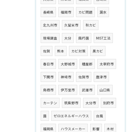
長崎県
福岡市
カビ問題
漏水
北九州市
久留米市
秋カビ
現場調査
大分
腐朽菌
MIST工法
佐賀
熊本
カビ対策
黒カビ
春日市
大野城市
糟屋郡
太宰府市
下関市
神埼市
佐賀市
唐津市
鳥栖市
伊万里市
武雄市
山口県
カーテン
筑紫野市
大分市
別府市
菌
ゼロエネルギーハウス
台風
福岡県
ハウスメーカー
影響
木材