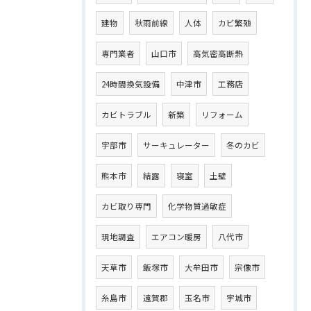
建物
秋雨前線
人体
カビ繁殖
専門業者
山口市
高気密高断熱
24時間換気設備
中津市
工務店
カビトラブル
新築
リフォーム
宇部市
サーキュレーター
冬のカビ
熊本市
結露
寝室
土壁
カビ取り専門
化学物質過敏症
現地調査
エアコン暖房
八代市
天草市
飯塚市
大牟田市
宗像市
糸島市
遠賀郡
玉名市
宇城市