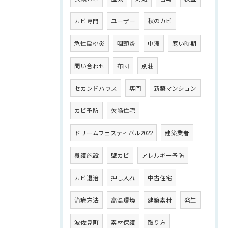
カビ専門
ユーザー
秋のカビ
急性扁桃炎
咽頭炎
中洲
寒い時期
問い合わせ
布団
別荘
セカンドハウス
専門
新築マンション
カビ予防
欠陥住宅
ドリームフェスティバル2022
建築業者
養護施設
壁カビ
アレルギー予防
カビ退治
押し入れ
中古住宅
治療方法
高温環境
建築素材
発生
波佐見町
素材保護
取り方