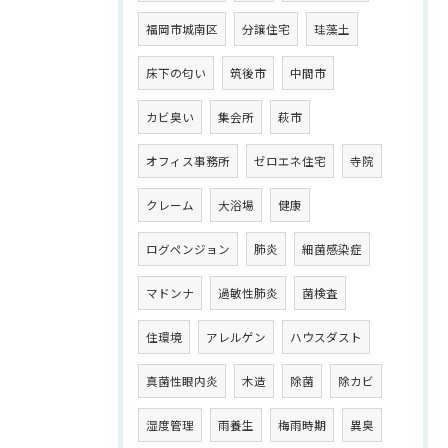
福岡市城南区
分譲住宅
珪藻土
床下の匂い
筑後市
中間市
カビ臭い
集会所
萩市
オフィス事務所
ゼロエネ住宅
寺院
クレーム
大浴場
健康
ログペンジョン
肺炎
細菌感染症
マドンナ
過敏性肺炎
菌検査
住環境
アレルゲン
ハウスダスト
真菌性眼内炎
木造
除菌
除カビ
湿度管理
雨養生
梅雨時期
異臭