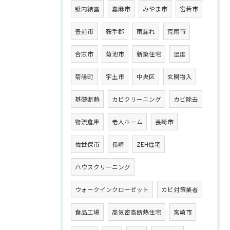
壁内結露
嘉麻市
みやま市
宮若市
豊前市
鞍手郡
雨漏れ
荒尾市
合志市
菊池市
新築住宅
湿度
菊陽町
宇土市
中央区
玄関物入
基礎断熱
カビクリーニング
カビ除去
物流倉庫
老人ホーム
長崎市
佐世保市
長崎
ZEH住宅
ハウスクリーニング
ウォークインクローゼット
カビ対策業者
食品工場
高気密高断熱住宅
宮崎市