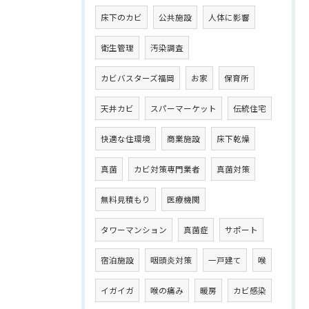
床下のカビ
公共施設
人体に影響
衛生管理
汚染調査
カビバスターズ福岡
お家
保育所
天井カビ
スパーマーケット
伝統住宅
快適な住環境
商業施設
床下乾燥
真菌
カビ対策専門業者
真菌対策
無料見積もり
医療機関
タワーマンション
真菌症
サポート
宿泊施設
咽頭炎対策
一戸建て
喉
イガイガ
喉の痛み
暖房
カビ感染