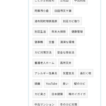
ことぶき別荘村
立花山
中古別荘
阿蘇市小倉
日田市天ケ瀬
湯布院町塚原高原
別荘カビ取り
別荘生活
年末大掃除
健康管理
領事館
交番
清潔な環境
カビ対策方法
安全な除去法
養護老人ホーム
高所天井
アレルギー性鼻炎
気管支炎
長引く咳
頭痛
YouTube
臭い
壁のカビ
カビ臭さ
日本建築
喉のイガイガ
中古マンション
冬のカビ対策