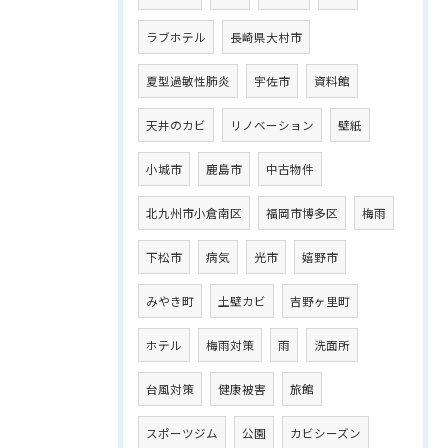
ラブホテル
長崎県大村市
夏型過敏性肺炎
宇佐市
資料館
天井のカビ
リノベーション
壁紙
小城市
鹿島市
中古物件
北九州市小倉南区
福岡市博多区
梅雨
下松市
病気
光市
嬉野市
みやき町
土壁カビ
吉野ヶ里町
ホテル
梅雨対策
雨
洗面所
台風対策
健康被害
旅館
スポーツジム
公園
カビシーズン