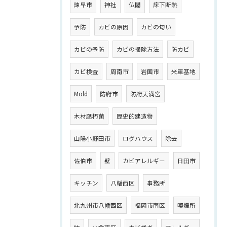
諫早市
神社
仏閣
床下断熱
予防
カビの原因
カビの匂い
カビの予防
カビの掃除方法
防カビ
カビ検査
周南市
岩国市
米軍基地
Mold
防府市
防府天満宮
木材腐朽菌
歴史的建造物
山陽小野田市
ログハウス
除去
佐伯市
壁
カビアレルギー
日田市
キッチン
八幡西区
事務所
北九州市八幡西区
福岡市南区
喫煙所