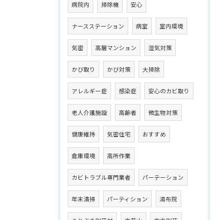
病院内
掃除機
安心
ナースステーション
病室
室内環境
気密
高層マンション
湿気対策
かび取り
かび対策
大掃除
アレルギー症
感染症
安心のカビ取り
老人介護施設
高齢者
微生物対策
健康維持
気密住宅
おすすめ
倉庫環境
高所作業
カビトラブル専門業者
パーテーション
年末清掃
パーティション
湯布院