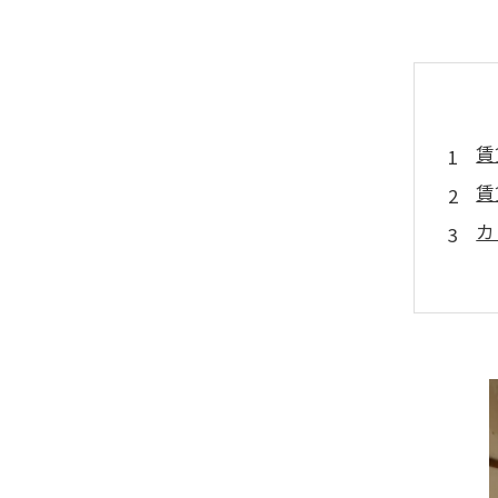
賃
賃
カ
自
プ
ま