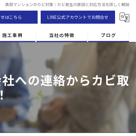
賃貸マンションのカビ対策｜カビ発生の原因と対応方法を詳しく解説
わせはこちら
LINE公式アカウントでお問合せ
施工事例
当社の特徴
ブログ
カビ除去
防カビ
会社への連絡からカビ取
カビ専門
！
ZEH住宅
カビ検査