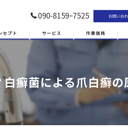
090-8159ｰ7525
お問い合
ンセプト
サービス
作業価格
？白癬菌による爪白癬の