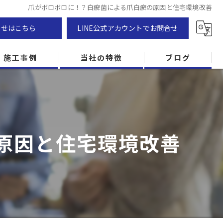
爪がボロボロに！？白癬菌による爪白癬の原因と住宅環境改善
わせはこちら
LINE公式アカウントでお問合せ
施工事例
当社の特徴
ブログ
カビ除去
防カビ
原因と住宅環境改善
カビ専門
ZEH住宅
カビ検査