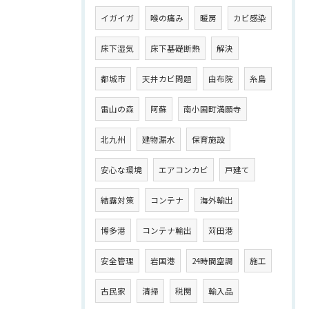
イガイガ
喉の痛み
暖房
カビ感染
床下湿気
床下基礎断熱
解決
都城市
天井カビ問題
由布院
糸島
雷山の森
阿蘇
南小国町満願寺
北九州
建物漏水
保育施設
安心な環境
エアコンカビ
戸建て
結露対策
コンテナ
海外輸出
博多港
コンテナ輸出
苅田港
安全管理
岩国港
24時間空調
施工
古民家
清掃
税関
輸入品