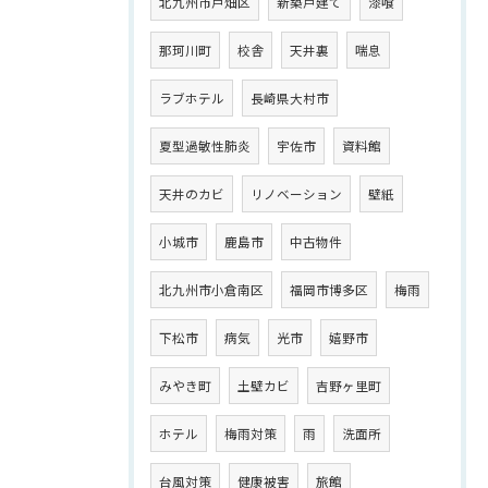
北九州市戸畑区
新築戸建て
漆喰
那珂川町
校舎
天井裏
喘息
ラブホテル
長崎県大村市
夏型過敏性肺炎
宇佐市
資料館
天井のカビ
リノベーション
壁紙
小城市
鹿島市
中古物件
北九州市小倉南区
福岡市博多区
梅雨
下松市
病気
光市
嬉野市
みやき町
土壁カビ
吉野ヶ里町
ホテル
梅雨対策
雨
洗面所
台風対策
健康被害
旅館