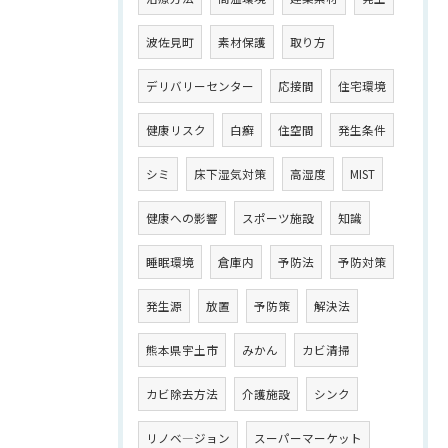
波佐見町
素材保護
取り方
デリバリーセンター
応接間
住宅環境
健康リスク
白癬
住空間
発生条件
シミ
床下湿気対策
高湿度
MIST
健康への影響
スポーツ施設
知識
睡眠環境
倉庫内
予防法
予防対策
発生源
放置
予防策
解決法
熊本県宇土市
みかん
カビ清掃
カビ除去方法
介護施設
シンク
リノベ―ジョン
スーパーマーケット