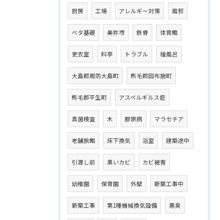
厨房
工場
アレルギー対策
風邪
ベタ基礎
美祢市
鉄骨
体育館
更衣室
料亭
トラブル
檜風呂
大島郡周防大島町
熊毛郡田布施町
熊毛郡平生町
アスペルギルス症
真菌検査
木
膠原病
マラセチア
老舗旅館
床下換気
浴室
建築途中
引渡し前
黒いカビ
カビ被害
幼稚園
保育園
外壁
新築工事中
新築工事
第1種機械換気設備
悪臭