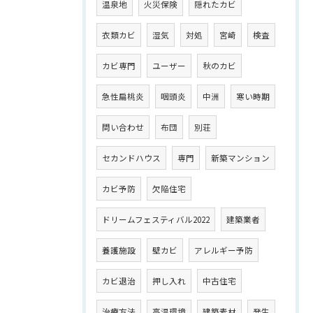
温泉地
火災保険
隠れたカビ
衣類カビ
湿気
対処
宮崎
検査
カビ専門
ユーザー
秋のカビ
急性扁桃炎
咽頭炎
中洲
寒い時期
問い合わせ
布団
別荘
セカンドハウス
専門
新築マンション
カビ予防
欠陥住宅
ドリームフェスティバル2022
建築業者
養護施設
壁カビ
アレルギー予防
カビ退治
押し入れ
中古住宅
治療方法
高温環境
建築素材
発生