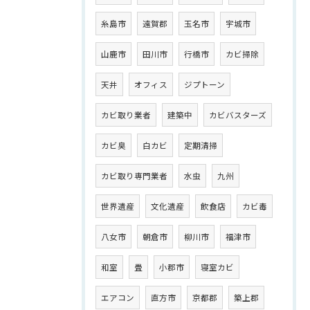
糸島市
遠賀郡
玉名市
宇城市
山鹿市
田川市
行橋市
カビ掃除
天井
オフィス
ジプトーン
カビ取り業者
建築中
カビバスターズ
カビ臭
白カビ
定期清掃
カビ取り専門業者
水虫
九州
世界遺産
文化遺産
飲食店
カビ毒
八女市
朝倉市
柳川市
福津市
和室
畳
小郡市
寝室カビ
エアコン
直方市
京都郡
築上郡