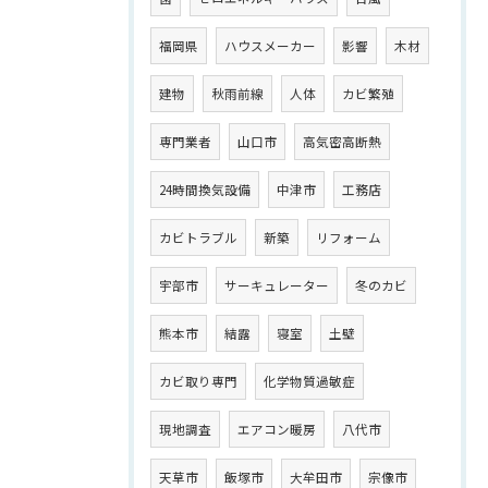
福岡県
ハウスメーカー
影響
木材
建物
秋雨前線
人体
カビ繁殖
専門業者
山口市
高気密高断熱
24時間換気設備
中津市
工務店
カビトラブル
新築
リフォーム
宇部市
サーキュレーター
冬のカビ
熊本市
結露
寝室
土壁
カビ取り専門
化学物質過敏症
現地調査
エアコン暖房
八代市
天草市
飯塚市
大牟田市
宗像市