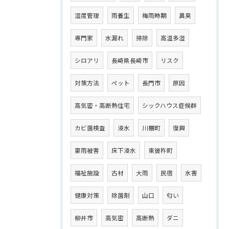
湿度管理
雨養生
梅雨時期
異臭
専門家
水漏れ
掃除
高温多湿
シロアリ
長崎県長崎市
リスク
対策方法
ペット
長門市
原因
高気密・高断熱住宅
シックハウス症候群
カビ菌検査
浸水
川棚町
復興
豪雨被害
床下浸水
東彼杵町
福祉施設
古材
大雨
民宿
水害
健康対策
除菌剤
山口
匂い
柳井市
高気密
高断熱
ダニ