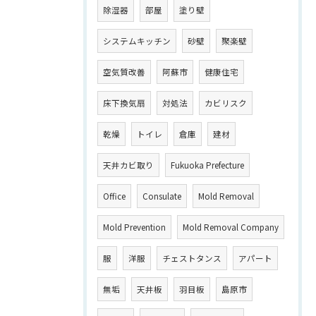
除湿器
部屋
塗り壁
システムキッチン
砂壁
聚楽壁
空気質改善
阿蘇市
健康住宅
床下換気扇
対処法
カビリスク
乾燥
トイレ
倉庫
建材
天井カビ取り
Fukuoka Prefecture
Office
Consulate
Mold Removal
Mold Prevention
Mold Removal Company
服
洋服
チェストタンス
アパート
無垢
天井板
羽目板
島原市