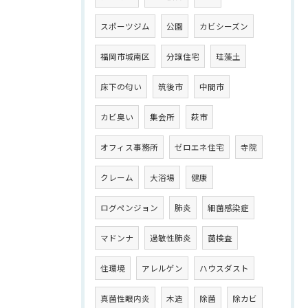
スポーツジム
公園
カビシーズン
福岡市城南区
分譲住宅
珪藻土
床下の匂い
筑後市
中間市
カビ臭い
集会所
萩市
オフィス事務所
ゼロエネ住宅
寺院
クレーム
大浴場
健康
ログペンジョン
肺炎
細菌感染症
マドンナ
過敏性肺炎
菌検査
住環境
アレルゲン
ハウスダスト
真菌性眼内炎
木造
除菌
除カビ