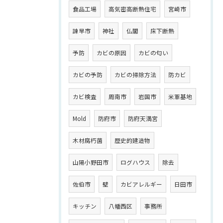
食品工場
高気密高断熱住宅
宮崎市
諫早市
神社
仏閣
床下断熱
予防
カビの原因
カビの匂い
カビの予防
カビの掃除方法
防カビ
カビ検査
周南市
岩国市
米軍基地
Mold
防府市
防府天満宮
木材腐朽菌
歴史的建造物
山陽小野田市
ログハウス
除去
佐伯市
壁
カビアレルギー
日田市
キッチン
八幡西区
事務所