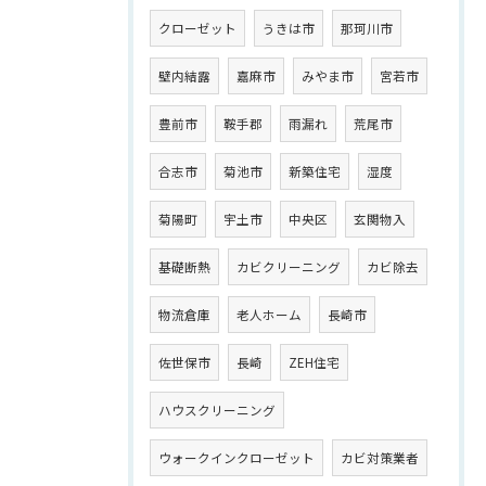
クローゼット
うきは市
那珂川市
壁内結露
嘉麻市
みやま市
宮若市
豊前市
鞍手郡
雨漏れ
荒尾市
合志市
菊池市
新築住宅
湿度
菊陽町
宇土市
中央区
玄関物入
基礎断熱
カビクリーニング
カビ除去
物流倉庫
老人ホーム
長崎市
佐世保市
長崎
ZEH住宅
ハウスクリーニング
ウォークインクローゼット
カビ対策業者