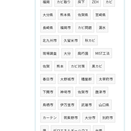
福岡
カビ取り
床下
ZEH
カビ
大分県
熊本県
佐賀県
宮崎県
長崎県
福岡市
カビ問題
漏水
北九州市
久留米市
秋カビ
現場調査
大分
腐朽菌
MIST工法
佐賀
熊本
カビ対策
黒カビ
春日市
大野城市
糟屋郡
太宰府市
下関市
神埼市
佐賀市
唐津市
鳥栖市
伊万里市
武雄市
山口県
カーテン
筑紫野市
大分市
別府市
菌
ゼロエネルギーハウス
台風