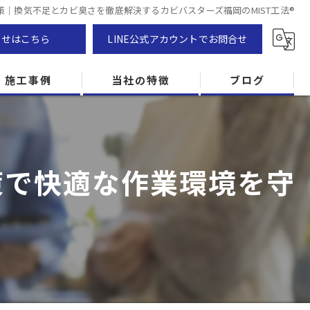
策｜換気不足とカビ臭さを徹底解決するカビバスターズ福岡のMIST工法®
わせはこちら
LINE公式アカウントでお問合せ
施工事例
当社の特徴
ブログ
カビ除去
防カビ
策で快適な作業環境を守
カビ専門
ZEH住宅
カビ検査