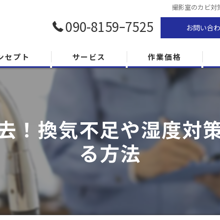
撮影室のカビ対
090-8159ｰ7525
お問い合
ンセプト
サービス
作業価格
去！換気不足や湿度対
る方法