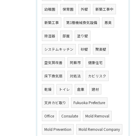
幼稚園
保育園
外壁
新築工事中
新築工事
第1種機械換気設備
悪臭
除湿器
部屋
塗り壁
システムキッチン
砂壁
聚楽壁
空気質改善
阿蘇市
健康住宅
床下換気扇
対処法
カビリスク
乾燥
トイレ
倉庫
建材
天井カビ取り
Fukuoka Prefecture
Office
Consulate
Mold Removal
Mold Prevention
Mold Removal Company