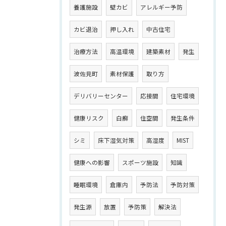
養護施設
壁カビ
アレルギー予防
カビ退治
押し入れ
中古住宅
治療方法
高温環境
建築素材
発生
波佐見町
素材保護
取り方
デリバリーセンター
応接間
住宅環境
健康リスク
白癬
住空間
発生条件
シミ
床下湿気対策
高湿度
MIST
健康への影響
スポーツ施設
知識
睡眠環境
倉庫内
予防法
予防対策
発生源
放置
予防策
解決法