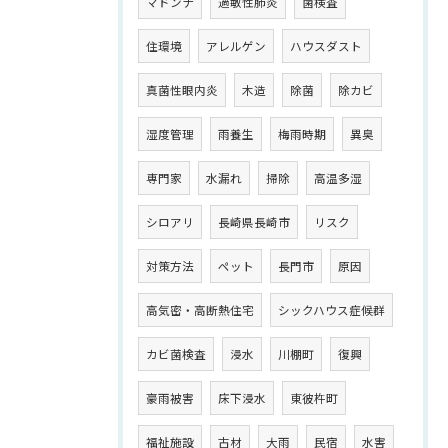
マドンナ
過敏性肺炎
菌検査
住環境
アレルゲン
ハウスダスト
真菌性眼内炎
木造
除菌
除カビ
湿度管理
雨養生
梅雨時期
異臭
専門家
水漏れ
掃除
高温多湿
シロアリ
長崎県長崎市
リスク
対策方法
ペット
長門市
原因
高気密・高断熱住宅
シックハウス症候群
カビ菌検査
浸水
川棚町
復興
豪雨被害
床下浸水
東彼杵町
福祉施設
古材
大雨
民宿
水害