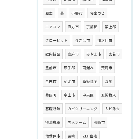
和室
畳
小郡市
寝室カビ
エアコン
直方市
京都郡
築上郡
クローゼット
うきは市
那珂川市
壁内結露
嘉麻市
みやま市
宮若市
豊前市
鞍手郡
雨漏れ
荒尾市
合志市
菊池市
新築住宅
湿度
菊陽町
宇土市
中央区
玄関物入
基礎断熱
カビクリーニング
カビ除去
物流倉庫
老人ホーム
長崎市
佐世保市
長崎
ZEH住宅