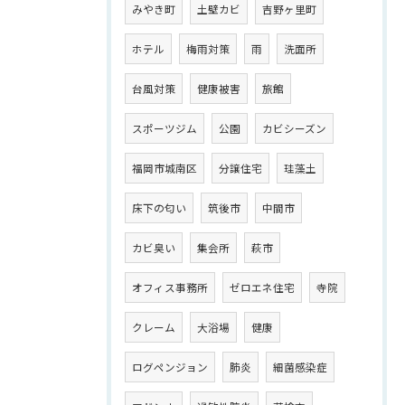
みやき町
土壁カビ
吉野ヶ里町
ホテル
梅雨対策
雨
洗面所
台風対策
健康被害
旅館
スポーツジム
公園
カビシーズン
福岡市城南区
分譲住宅
珪藻土
床下の匂い
筑後市
中間市
カビ臭い
集会所
萩市
オフィス事務所
ゼロエネ住宅
寺院
クレーム
大浴場
健康
ログペンジョン
肺炎
細菌感染症