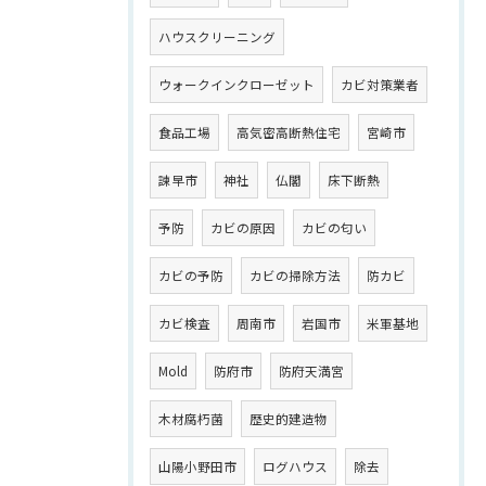
ハウスクリーニング
ウォークインクローゼット
カビ対策業者
食品工場
高気密高断熱住宅
宮崎市
諫早市
神社
仏閣
床下断熱
予防
カビの原因
カビの匂い
カビの予防
カビの掃除方法
防カビ
カビ検査
周南市
岩国市
米軍基地
Mold
防府市
防府天満宮
木材腐朽菌
歴史的建造物
山陽小野田市
ログハウス
除去