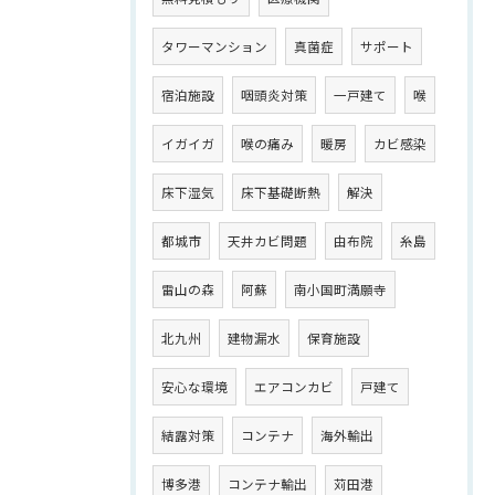
タワーマンション
真菌症
サポート
宿泊施設
咽頭炎対策
一戸建て
喉
イガイガ
喉の痛み
暖房
カビ感染
床下湿気
床下基礎断熱
解決
都城市
天井カビ問題
由布院
糸島
雷山の森
阿蘇
南小国町満願寺
北九州
建物漏水
保育施設
安心な環境
エアコンカビ
戸建て
結露対策
コンテナ
海外輸出
博多港
コンテナ輸出
苅田港