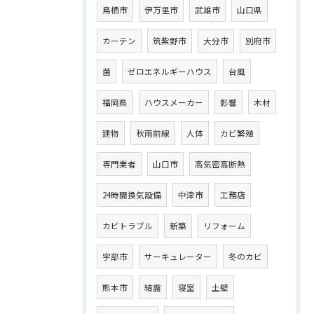
鳥栖市
伊万里市
武雄市
山口県
カーテン
筑紫野市
大分市
別府市
菌
ゼロエネルギーハウス
台風
福岡県
ハウスメーカー
影響
木材
建物
秋雨前線
人体
カビ繁殖
専門業者
山口市
高気密高断熱
24時間換気設備
中津市
工務店
カビトラブル
新築
リフォーム
宇部市
サーキュレーター
冬のカビ
熊本市
結露
寝室
土壁