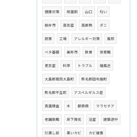
健康対策
除菌剤
山口
匂い
柳井市
高気密
高断熱
ダニ
厨房
工場
アレルギー対策
風邪
ベタ基礎
美祢市
鉄骨
体育館
更衣室
料亭
トラブル
檜風呂
大島郡周防大島町
熊毛郡田布施町
熊毛郡平生町
アスペルギルス症
真菌検査
木
膠原病
マラセチア
老舗旅館
床下換気
浴室
建築途中
引渡し前
黒いカビ
カビ被害