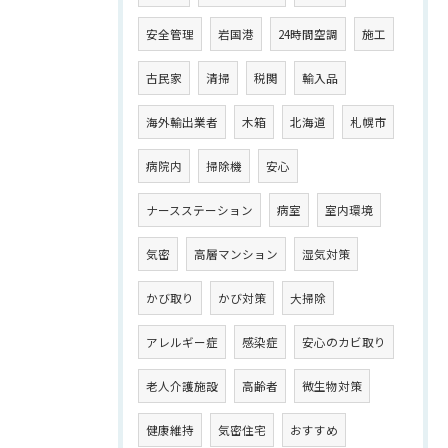
安全管理
岩国港
24時間空調
施工
古民家
清掃
税関
輸入品
海外輸出業者
木箱
北海道
札幌市
病院内
掃除機
安心
ナースステーション
病室
室内環境
気密
高層マンション
湿気対策
かび取り
かび対策
大掃除
アレルギー症
感染症
安心のカビ取り
老人介護施設
高齢者
微生物対策
健康維持
気密住宅
おすすめ