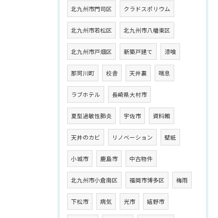
北九州市門司区
クラドスポリウム
北九州市若松区
北九州市八幡東区
北九州市戸畑区
新築戸建て
漆喰
那珂川町
校舎
天井裏
喘息
ラブホテル
長崎県大村市
夏型過敏性肺炎
宇佐市
資料館
天井のカビ
リノベーション
壁紙
小城市
鹿島市
中古物件
北九州市小倉南区
福岡市博多区
梅雨
下松市
病気
光市
嬉野市