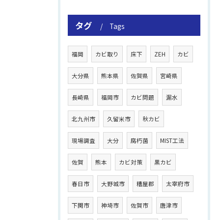
タグ
Tags
福岡
カビ取り
床下
ZEH
カビ
大分県
熊本県
佐賀県
宮崎県
長崎県
福岡市
カビ問題
漏水
北九州市
久留米市
秋カビ
現場調査
大分
腐朽菌
MIST工法
佐賀
熊本
カビ対策
黒カビ
春日市
大野城市
糟屋郡
太宰府市
下関市
神埼市
佐賀市
唐津市