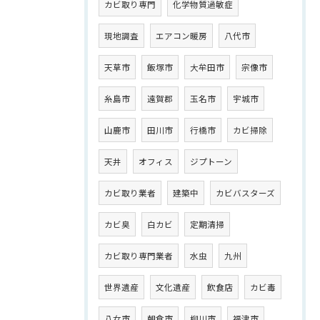
カビ取り専門
化学物質過敏症
現地調査
エアコン暖房
八代市
天草市
飯塚市
大牟田市
宗像市
糸島市
遠賀郡
玉名市
宇城市
山鹿市
田川市
行橋市
カビ掃除
天井
オフィス
ジプトーン
カビ取り業者
建築中
カビバスターズ
カビ臭
白カビ
定期清掃
カビ取り専門業者
水虫
九州
世界遺産
文化遺産
飲食店
カビ毒
八女市
朝倉市
柳川市
福津市