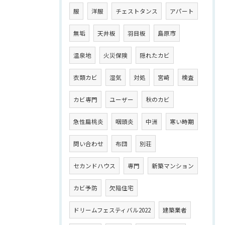
服
洋服
チェストタンス
アパート
無垢
天井板
羽目板
島原市
温泉地
火災保険
隠れたカビ
衣類カビ
湿気
対処
宮崎
検査
カビ専門
ユーザー
秋のカビ
急性扁桃炎
咽頭炎
中洲
寒い時期
問い合わせ
布団
別荘
セカンドハウス
専門
新築マンション
カビ予防
欠陥住宅
ドリームフェスティバル2022
建築業者