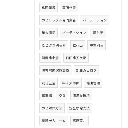
倉庫環境
高所作業
カビトラブル専門業者
パーテーション
年末清掃
パーティション
湯布院
ことぶき別荘村
立花山
中古別荘
阿蘇市小倉
日田市天ケ瀬
湯布院町塚原高原
別荘カビ取り
別荘生活
年末大掃除
健康管理
領事館
交番
清潔な環境
カビ対策方法
安全な除去法
養護老人ホーム
高所天井