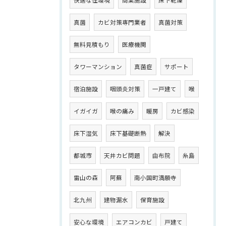
快適な住環境
商業施設
床下乾燥
真菌
カビ対策専門業者
真菌対策
無料見積もり
医療機関
タワーマンション
真菌症
サポート
宿泊施設
咽頭炎対策
一戸建て
喉
イガイガ
喉の痛み
暖房
カビ感染
床下湿気
床下基礎断熱
解決
都城市
天井カビ問題
由布院
糸島
雷山の森
阿蘇
南小国町満願寺
北九州
建物漏水
保育施設
安心な環境
エアコンカビ
戸建て