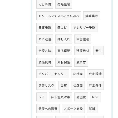
カビ予防
欠陥住宅
ドリームフェスティバル2022
建築業者
養護施設
壁カビ
アレルギー予防
カビ退治
押し入れ
中古住宅
治療方法
高温環境
建築素材
発生
波佐見町
素材保護
取り方
デリバリーセンター
応接間
住宅環境
健康リスク
白癬
住空間
発生条件
シミ
床下湿気対策
高湿度
MIST
健康への影響
スポーツ施設
知識