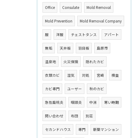
Office
Consulate
Mold Removal
Mold Prevention
Mold Removal Company
服
洋服
チェストタンス
アパート
無垢
天井板
羽目板
島原市
温泉地
火災保険
隠れたカビ
衣類カビ
湿気
対処
宮崎
検査
カビ専門
ユーザー
秋のカビ
急性扁桃炎
咽頭炎
中洲
寒い時期
問い合わせ
布団
別荘
セカンドハウス
専門
新築マンション