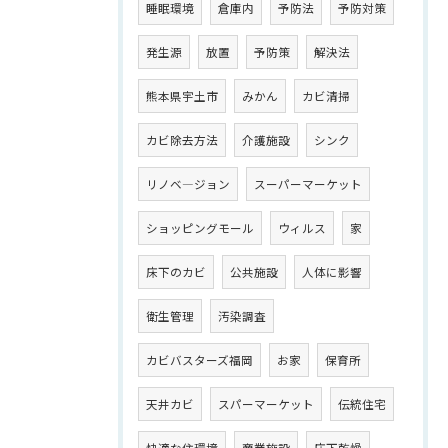
睡眠環境
倉庫内
予防法
予防対策
発生源
放置
予防策
解決法
熊本県宇土市
みかん
カビ清掃
カビ除去方法
介護施設
シンク
リノベ―ジョン
スーパーマーケット
ショッピングモール
ウィルス
家
床下のカビ
公共施設
人体に影響
衛生管理
汚染調査
カビバスターズ福岡
お家
保育所
天井カビ
スパーマーケット
伝統住宅