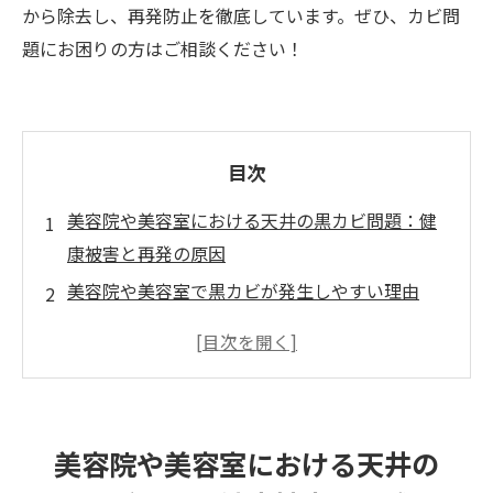
から除去し、再発防止を徹底しています。ぜひ、カビ問
題にお困りの方はご相談ください！
目次
美容院や美容室における天井の黒カビ問題：健
康被害と再発の原因
美容院や美容室で黒カビが発生しやすい理由
黒カビが健康に与える影響
黒カビの再発原因：アルコール除菌だけでは不
十分な理由
黒カビを再発させないための専門対策
美容院や美容室における天井の
まとめ