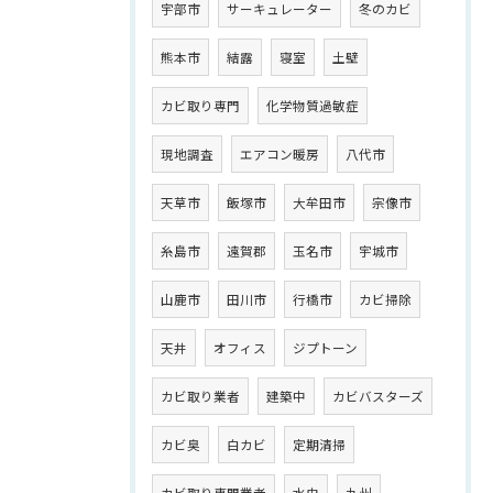
宇部市
サーキュレーター
冬のカビ
熊本市
結露
寝室
土壁
カビ取り専門
化学物質過敏症
現地調査
エアコン暖房
八代市
天草市
飯塚市
大牟田市
宗像市
糸島市
遠賀郡
玉名市
宇城市
山鹿市
田川市
行橋市
カビ掃除
天井
オフィス
ジプトーン
カビ取り業者
建築中
カビバスターズ
カビ臭
白カビ
定期清掃