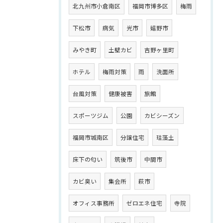
北九州市小倉南区
福岡市博多区
梅雨
下松市
病気
光市
嬉野市
みやき町
土壁カビ
吉野ヶ里町
ホテル
梅雨対策
雨
洗面所
台風対策
健康被害
旅館
スポーツジム
公園
カビシーズン
福岡市城南区
分譲住宅
珪藻土
床下の匂い
筑後市
中間市
カビ臭い
集会所
萩市
オフィス事務所
ゼロエネ住宅
寺院