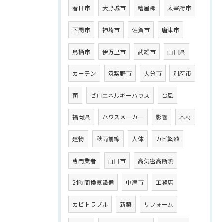
春日市
大野城市
糟屋郡
太宰府市
下関市
神埼市
佐賀市
唐津市
鳥栖市
伊万里市
武雄市
山口県
カーテン
筑紫野市
大分市
別府市
菌
ゼロエネルギーハウス
台風
福岡県
ハウスメーカー
影響
木材
建物
秋雨前線
人体
カビ繁殖
専門業者
山口市
高気密高断熱
24時間換気設備
中津市
工務店
カビトラブル
新築
リフォーム