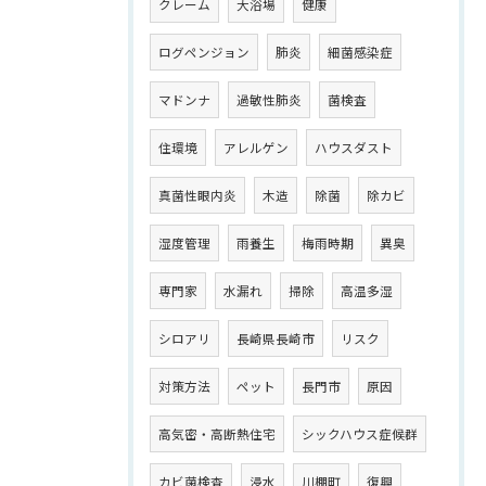
クレーム
大浴場
健康
ログペンジョン
肺炎
細菌感染症
マドンナ
過敏性肺炎
菌検査
住環境
アレルゲン
ハウスダスト
真菌性眼内炎
木造
除菌
除カビ
湿度管理
雨養生
梅雨時期
異臭
専門家
水漏れ
掃除
高温多湿
シロアリ
長崎県長崎市
リスク
対策方法
ペット
長門市
原因
高気密・高断熱住宅
シックハウス症候群
カビ菌検査
浸水
川棚町
復興