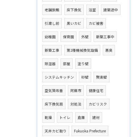
老舗旅館
床下換気
浴室
建築途中
引渡し前
黒いカビ
カビ被害
幼稚園
保育園
外壁
新築工事中
新築工事
第1種機械換気設備
悪臭
除湿器
部屋
塗り壁
システムキッチン
砂壁
聚楽壁
空気質改善
阿蘇市
健康住宅
床下換気扇
対処法
カビリスク
乾燥
トイレ
倉庫
建材
天井カビ取り
Fukuoka Prefecture