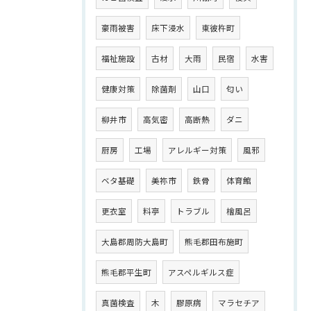
豪雨被害
床下浸水
東彼杵町
福祉施設
古材
大雨
民宿
水害
健康対策
除菌剤
山口
匂い
柳井市
高気密
高断熱
ダニ
厨房
工場
アレルギー対策
風邪
ベタ基礎
美祢市
鉄骨
体育館
更衣室
料亭
トラブル
檜風呂
大島郡周防大島町
熊毛郡田布施町
熊毛郡平生町
アスペルギルス症
真菌検査
木
膠原病
マラセチア