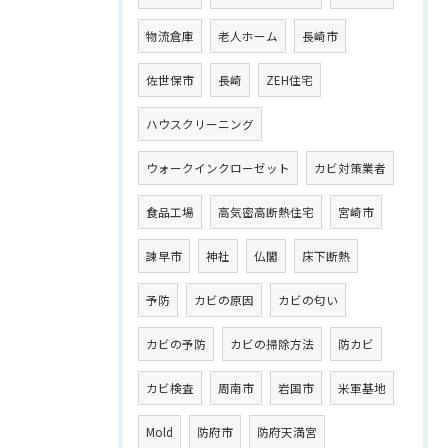
物流倉庫
老人ホーム
長崎市
佐世保市
長崎
ZEH住宅
ハウスクリーニング
ウォークインクローゼット
カビ対策業者
食品工場
高気密高断熱住宅
宮崎市
諫早市
神社
仏閣
床下断熱
予防
カビの原因
カビの匂い
カビの予防
カビの掃除方法
防カビ
カビ検査
周南市
岩国市
米軍基地
Mold
防府市
防府天満宮