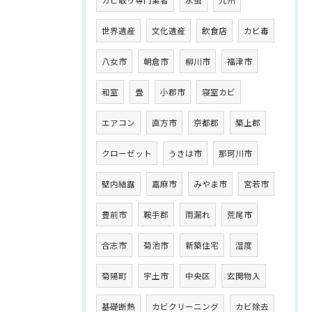
カビ取り専門業者
水虫
九州
世界遺産
文化遺産
飲食店
カビ毒
八女市
朝倉市
柳川市
福津市
和室
畳
小郡市
寝室カビ
エアコン
直方市
京都郡
築上郡
クローゼット
うきは市
那珂川市
壁内結露
嘉麻市
みやま市
宮若市
豊前市
鞍手郡
雨漏れ
荒尾市
合志市
菊池市
新築住宅
湿度
菊陽町
宇土市
中央区
玄関物入
基礎断熱
カビクリーニング
カビ除去