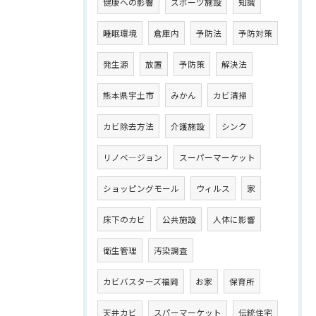
健康への影響
スポーツ施設
知識
睡眠環境
倉庫内
予防法
予防対策
発生源
放置
予防策
解決法
熊本県宇土市
みかん
カビ清掃
カビ除去方法
介護施設
シンク
リノベ―ジョン
スーパーマーケット
ショッピングモール
ウィルス
家
床下のカビ
公共施設
人体に影響
衛生管理
汚染調査
カビバスターズ福岡
お家
保育所
天井カビ
スパーマーケット
伝統住宅