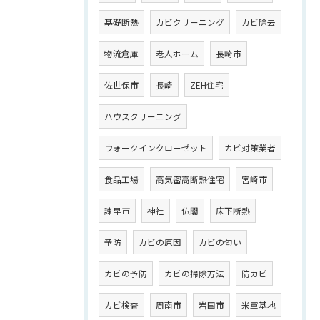
基礎断熱
カビクリーニング
カビ除去
物流倉庫
老人ホーム
長崎市
佐世保市
長崎
ZEH住宅
ハウスクリーニング
ウォークインクローゼット
カビ対策業者
食品工場
高気密高断熱住宅
宮崎市
諫早市
神社
仏閣
床下断熱
予防
カビの原因
カビの匂い
カビの予防
カビの掃除方法
防カビ
カビ検査
周南市
岩国市
米軍基地