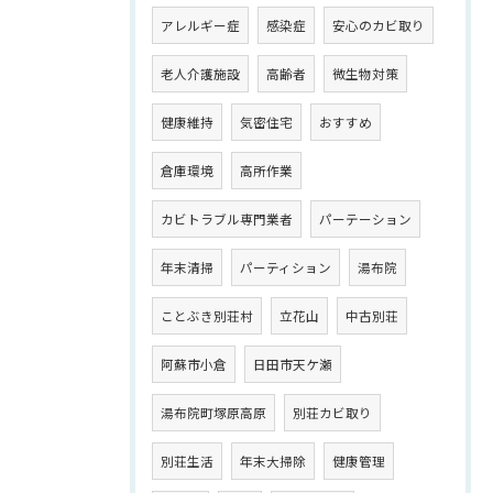
アレルギー症
感染症
安心のカビ取り
老人介護施設
高齢者
微生物対策
健康維持
気密住宅
おすすめ
倉庫環境
高所作業
カビトラブル専門業者
パーテーション
年末清掃
パーティション
湯布院
ことぶき別荘村
立花山
中古別荘
阿蘇市小倉
日田市天ケ瀬
湯布院町塚原高原
別荘カビ取り
別荘生活
年末大掃除
健康管理