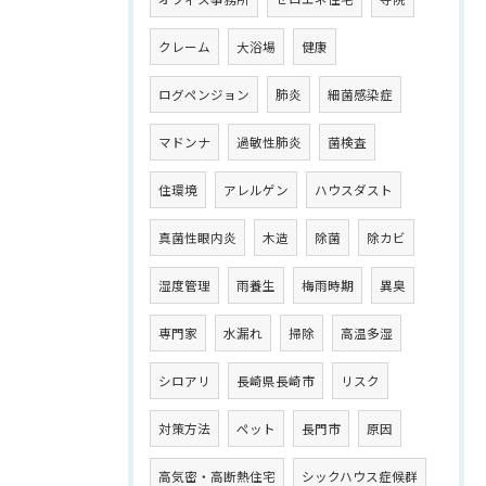
クレーム
大浴場
健康
ログペンジョン
肺炎
細菌感染症
マドンナ
過敏性肺炎
菌検査
住環境
アレルゲン
ハウスダスト
真菌性眼内炎
木造
除菌
除カビ
湿度管理
雨養生
梅雨時期
異臭
専門家
水漏れ
掃除
高温多湿
シロアリ
長崎県長崎市
リスク
対策方法
ペット
長門市
原因
高気密・高断熱住宅
シックハウス症候群