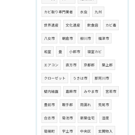
カビ取り専門業者
水虫
九州
世界遺産
文化遺産
飲食店
カビ毒
八女市
朝倉市
柳川市
福津市
和室
畳
小郡市
寝室カビ
エアコン
直方市
京都郡
築上郡
クローゼット
うきは市
那珂川市
壁内結露
嘉麻市
みやま市
宮若市
豊前市
鞍手郡
雨漏れ
荒尾市
合志市
菊池市
新築住宅
湿度
菊陽町
宇土市
中央区
玄関物入