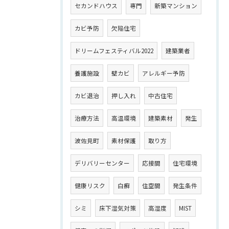
セカンドハウス
専門
新築マンション
カビ予防
欠陥住宅
ドリームフェスティバル2022
建築業者
養護施設
壁カビ
アレルギー予防
カビ退治
押し入れ
中古住宅
治療方法
高温環境
建築素材
発生
波佐見町
素材保護
取り方
デリバリーセンター
応接間
住宅環境
健康リスク
白癬
住空間
発生条件
シミ
床下湿気対策
高湿度
MIST