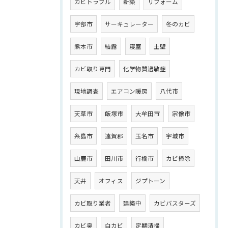
カビトラブル
新築
リフォーム
宇部市
サーキュレーター
冬のカビ
熊本市
結露
寝室
土壁
カビ取り専門
化学物質過敏症
現地調査
エアコン暖房
八代市
天草市
飯塚市
大牟田市
宗像市
糸島市
遠賀郡
玉名市
宇城市
山鹿市
田川市
行橋市
カビ掃除
天井
オフィス
ジプトーン
カビ取り業者
建築中
カビバスターズ
カビ臭
白カビ
定期清掃