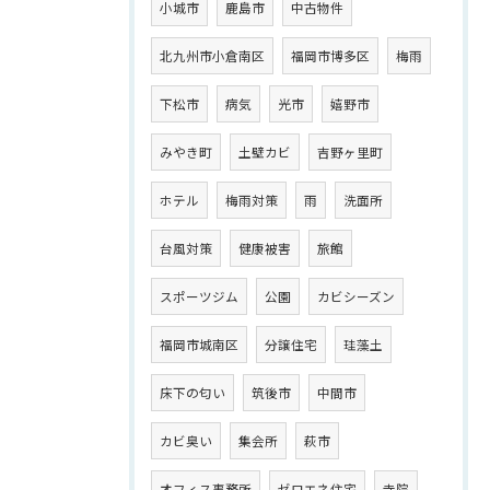
小城市
鹿島市
中古物件
北九州市小倉南区
福岡市博多区
梅雨
下松市
病気
光市
嬉野市
みやき町
土壁カビ
吉野ヶ里町
ホテル
梅雨対策
雨
洗面所
台風対策
健康被害
旅館
スポーツジム
公園
カビシーズン
福岡市城南区
分譲住宅
珪藻土
床下の匂い
筑後市
中間市
カビ臭い
集会所
萩市
オフィス事務所
ゼロエネ住宅
寺院