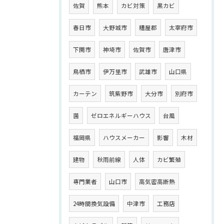
佐賀
熊本
カビ対策
黒カビ
春日市
大野城市
糟屋郡
太宰府市
下関市
神埼市
佐賀市
唐津市
鳥栖市
伊万里市
武雄市
山口県
カーテン
筑紫野市
大分市
別府市
菌
ゼロエネルギーハウス
台風
福岡県
ハウスメーカー
影響
木材
建物
秋雨前線
人体
カビ繁殖
専門業者
山口市
高気密高断熱
24時間換気設備
中津市
工務店