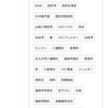
Mold
防府市
防府天満宮
木材腐朽菌
歴史的建造物
山陽小野田市
ログハウス
除去
佐伯市
壁
カビアレルギー
日田市
キッチン
八幡西区
事務所
北九州市八幡西区
福岡市南区
喫煙所
咳
小倉南区
カビ業者
アレルギー
博多区
病院
医療施設
福岡市早良区
床下カビ
合板
福岡市西区
長期優良住宅