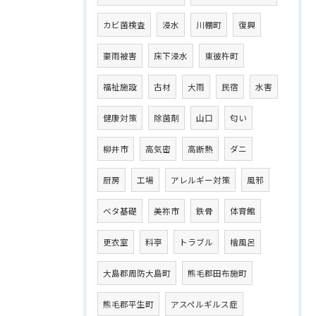
カビ菌検査
浸水
川棚町
復興
豪雨被害
床下浸水
東彼杵町
福祉施設
古材
大雨
民宿
水害
健康対策
除菌剤
山口
匂い
柳井市
高気密
高断熱
ダニ
厨房
工場
アレルギー対策
風邪
ベタ基礎
美祢市
鉄骨
体育館
更衣室
料亭
トラブル
檜風呂
大島郡周防大島町
熊毛郡田布施町
熊毛郡平生町
アスペルギルス症