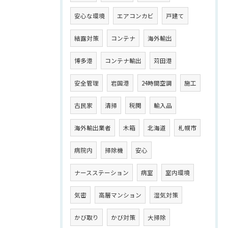
安心な環境
エアコンカビ
戸建て
結露対策
コンテナ
海外輸出
博多港
コンテナ輸出
苅田港
安全管理
岩国港
24時間空調
施工
古民家
清掃
税関
輸入品
海外輸出業者
木箱
北海道
札幌市
病院内
掃除機
安心
ナースステーション
病室
室内環境
気密
高層マンション
湿気対策
かび取り
かび対策
大掃除