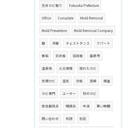
天井カビ取り
Fukuoka Prefecture
Office
Consulate
Mold Removal
Mold Prevention
Mold Removal Company
服
洋服
チェストタンス
アパート
無垢
天井板
羽目板
島原市
温泉地
火災保険
隠れたカビ
衣類カビ
湿気
対処
宮崎
検査
カビ専門
ユーザー
秋のカビ
急性扁桃炎
咽頭炎
中洲
寒い時期
問い合わせ
布団
別荘