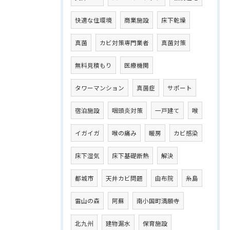
快適な住環境
商業施設
床下乾燥
真菌
カビ対策専門業者
真菌対策
無料見積もり
医療機関
タワーマンション
真菌症
サポート
宿泊施設
咽頭炎対策
一戸建て
喉
イガイガ
喉の痛み
暖房
カビ感染
床下湿気
床下基礎断熱
解決
都城市
天井カビ問題
由布院
糸島
雷山の森
阿蘇
南小国町満願寺
北九州
建物漏水
保育施設