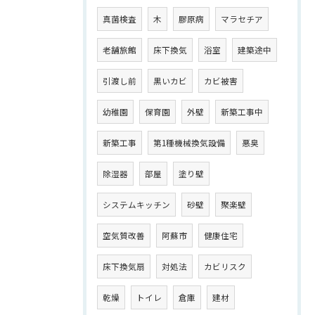
真菌検査
木
膠原病
マラセチア
老舗旅館
床下換気
浴室
建築途中
引渡し前
黒いカビ
カビ被害
幼稚園
保育園
外壁
新築工事中
新築工事
第1種機械換気設備
悪臭
除湿器
部屋
塗り壁
システムキッチン
砂壁
聚楽壁
空気質改善
阿蘇市
健康住宅
床下換気扇
対処法
カビリスク
乾燥
トイレ
倉庫
建材