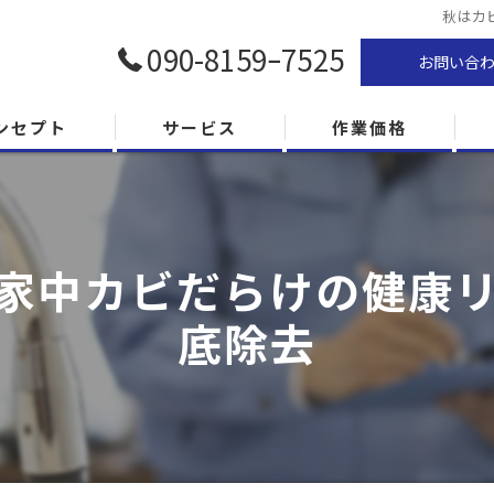
秋はカ
090-8159ｰ7525
お問い合
ンセプト
サービス
作業価格
家中カビだらけの健康リス
底除去