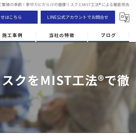
ビ繁殖の季節！家中カビだらけの健康リスクとMIST工法®による徹底除去
わせはこちら
LINE公式アカウントでお問合せ
施工事例
当社の特徴
ブログ
カビ除去
防カビ
クをMIST工法®で徹
カビ専門
ZEH住宅
カビ検査