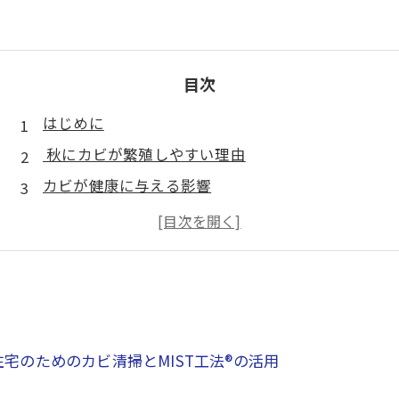
目次
はじめに
秋にカビが繁殖しやすい理由
カビが健康に与える影響
カビ取り専門業者によるカビ清掃の重要性
MIST工法®とは？その特徴とメリット
健康住宅のために：秋のカビ対策
まとめ
宅のためのカビ清掃とMIST工法®の活用