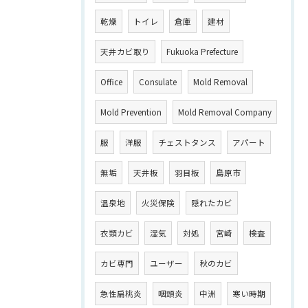
乾燥
トイレ
倉庫
建材
天井カビ取り
Fukuoka Prefecture
Office
Consulate
Mold Removal
Mold Prevention
Mold Removal Company
服
洋服
チェストタンス
アパート
無垢
天井板
羽目板
島原市
温泉地
火災保険
隠れたカビ
衣類カビ
湿気
対処
宮崎
検査
カビ専門
ユーザー
秋のカビ
急性扁桃炎
咽頭炎
中洲
寒い時期