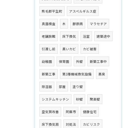
熊毛郡平生町
アスペルギルス症
真菌検査
木
膠原病
マラセチア
老舗旅館
床下換気
浴室
建築途中
引渡し前
黒いカビ
カビ被害
幼稚園
保育園
外壁
新築工事中
新築工事
第1種機械換気設備
悪臭
除湿器
部屋
塗り壁
システムキッチン
砂壁
聚楽壁
空気質改善
阿蘇市
健康住宅
床下換気扇
対処法
カビリスク