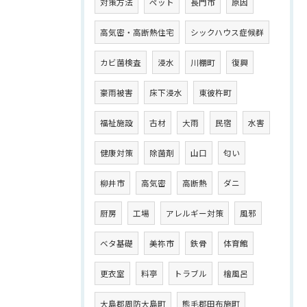
対策方法
ペット
長門市
原因
高気密・高断熱住宅
シックハウス症候群
カビ菌検査
浸水
川棚町
復興
豪雨被害
床下浸水
東彼杵町
福祉施設
古材
大雨
民宿
水害
健康対策
除菌剤
山口
匂い
柳井市
高気密
高断熱
ダニ
厨房
工場
アレルギー対策
風邪
ベタ基礎
美祢市
鉄骨
体育館
更衣室
料亭
トラブル
檜風呂
大島郡周防大島町
熊毛郡田布施町