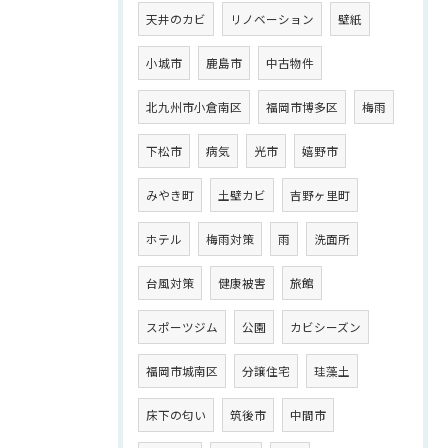
天井のカビ
リノベーション
壁紙
小城市
鹿島市
中古物件
北九州市小倉南区
福岡市博多区
梅雨
下松市
病気
光市
嬉野市
みやき町
土壁カビ
吉野ヶ里町
ホテル
梅雨対策
雨
洗面所
台風対策
健康被害
旅館
スポーツジム
公園
カビシーズン
福岡市城南区
分譲住宅
珪藻土
床下の匂い
筑後市
中間市