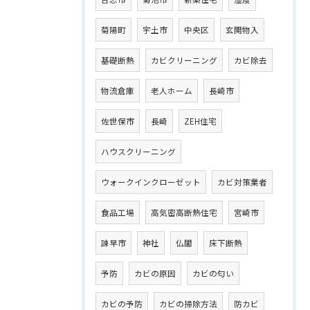
菊陽町
宇土市
中央区
玄関物入
基礎断熱
カビクリーニング
カビ除去
物流倉庫
老人ホーム
長崎市
佐世保市
長崎
ZEH住宅
ハウスクリーニング
ウォークインクローゼット
カビ対策業者
食品工場
高気密高断熱住宅
宮崎市
諫早市
神社
仏閣
床下断熱
予防
カビの原因
カビの匂い
カビの予防
カビの掃除方法
防カビ