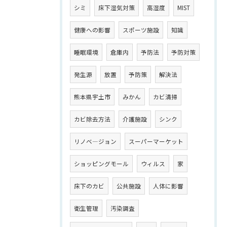
シミ
床下湿気対策
高湿度
MIST
健康への影響
スポーツ施設
知識
睡眠環境
倉庫内
予防法
予防対策
発生源
放置
予防策
解決法
熊本県宇土市
みかん
カビ清掃
カビ除去方法
介護施設
シンク
リノベ―ジョン
スーパーマーケット
ショッピングモール
ウィルス
家
床下のカビ
公共施設
人体に影響
衛生管理
汚染調査