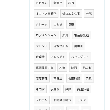
カビ臭い
集会所
萩市
オフィス事務所
ゼロエネ住宅
寺院
クレーム
大浴場
健康
ログペンジョン
肺炎
細菌感染症
マドンナ
過敏性肺炎
菌検査
住環境
アレルゲン
ハウスダスト
真菌性眼内炎
木造
除菌
除カビ
湿度管理
雨養生
梅雨時期
異臭
専門家
水漏れ
掃除
高温多湿
シロアリ
長崎県長崎市
リスク