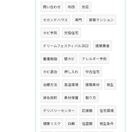
問い合わせ
布団
別荘
セカンドハウス
専門
新築マンション
カビ予防
欠陥住宅
ドリームフェスティバル2022
建築業者
養護施設
壁カビ
アレルギー予防
カビ退治
押し入れ
中古住宅
治療方法
高温環境
建築素材
発生
波佐見町
素材保護
取り方
デリバリーセンター
応接間
住宅環境
健康リスク
白癬
住空間
発生条件