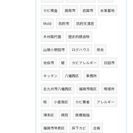
カビ検査
周南市
岩国市
米軍基地
Mold
防府市
防府天満宮
木材腐朽菌
歴史的建造物
山陽小野田市
ログハウス
除去
佐伯市
壁
カビアレルギー
日田市
キッチン
八幡西区
事務所
北九州市八幡西区
福岡市南区
喫煙所
咳
小倉南区
カビ業者
アレルギー
博多区
病院
医療施設
福岡市早良区
床下カビ
合板