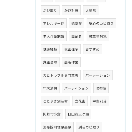
かび取り
かび対策
大掃除
アレルギー症
感染症
安心のカビ取り
老人介護施設
高齢者
微生物対策
健康維持
気密住宅
おすすめ
倉庫環境
高所作業
カビトラブル専門業者
パーテーション
年末清掃
パーティション
湯布院
ことぶき別荘村
立花山
中古別荘
阿蘇市小倉
日田市天ケ瀬
湯布院町塚原高原
別荘カビ取り