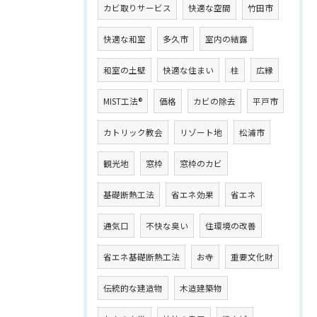
カビ取りサービス
快適な空間
竹田市
快適な和室
多久市
室内の結露
和室の土壁
快適な住まい
柱
広縁
MIST工法®
価格
カビの除去
平戸市
カトリック教会
リゾート地
松浦市
観光地
窓枠
窓枠のカビ
基礎断熱工法
省エネ効果
省エネ
通気口
不快な臭い
住環境の改善
省エネ基礎断熱工法
お寺
重要文化財
伝統的な建造物
木造建築物