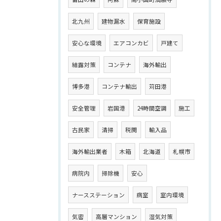
北九州
建物漏水
保育施設
安心な環境
エアコンカビ
戸建て
結露対策
コンテナ
海外輸出
博多港
コンテナ輸出
苅田港
安全管理
岩国港
24時間空調
施工
古民家
清掃
税関
輸入品
海外輸出業者
木箱
北海道
札幌市
病院内
掃除機
安心
ナースステーション
病室
室内環境
気密
高層マンション
湿気対策