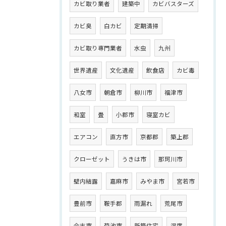
カビ取り業者
建築中
カビバスターズ
カビ臭
白カビ
定期清掃
カビ取り専門業者
水虫
九州
世界遺産
文化遺産
飲食店
カビ毒
八女市
朝倉市
柳川市
福津市
和室
畳
小郡市
寝室カビ
エアコン
直方市
京都郡
築上郡
クローゼット
うきは市
那珂川市
壁内結露
嘉麻市
みやま市
宮若市
豊前市
鞍手郡
雨漏れ
荒尾市
合志市
菊池市
新築住宅
湿度