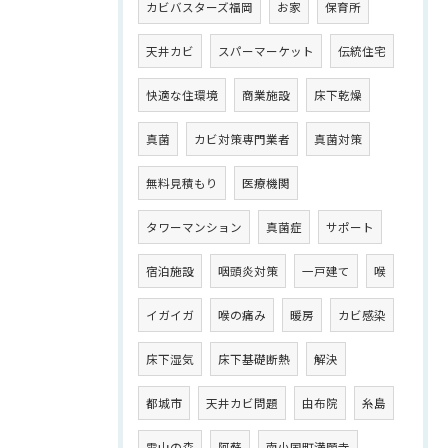
カビバスターズ福岡
お家
保育所
天井カビ
スパーマーケット
伝統住宅
快適な住環境
商業施設
床下乾燥
真菌
カビ対策専門業者
真菌対策
無料見積もり
医療機関
タワーマンション
真菌症
サポート
宿泊施設
咽頭炎対策
一戸建て
喉
イガイガ
喉の痛み
暖房
カビ感染
床下湿気
床下基礎断熱
解決
都城市
天井カビ問題
由布院
糸島
雷山の森
阿蘇
南小国町満願寺