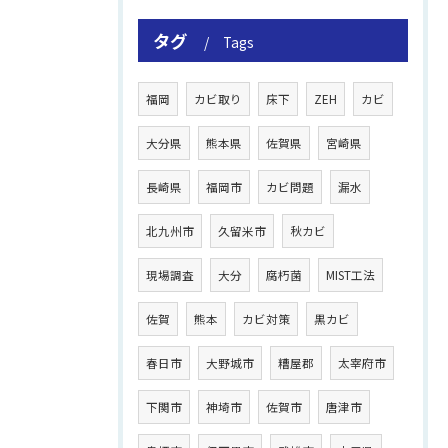
タグ
Tags
福岡
カビ取り
床下
ZEH
カビ
大分県
熊本県
佐賀県
宮崎県
長崎県
福岡市
カビ問題
漏水
北九州市
久留米市
秋カビ
現場調査
大分
腐朽菌
MIST工法
佐賀
熊本
カビ対策
黒カビ
春日市
大野城市
糟屋郡
太宰府市
下関市
神埼市
佐賀市
唐津市