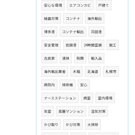
安心な環境
エアコンカビ
戸建て
結露対策
コンテナ
海外輸出
博多港
コンテナ輸出
苅田港
安全管理
岩国港
24時間空調
施工
古民家
清掃
税関
輸入品
海外輸出業者
木箱
北海道
札幌市
病院内
掃除機
安心
ナースステーション
病室
室内環境
気密
高層マンション
湿気対策
かび取り
かび対策
大掃除