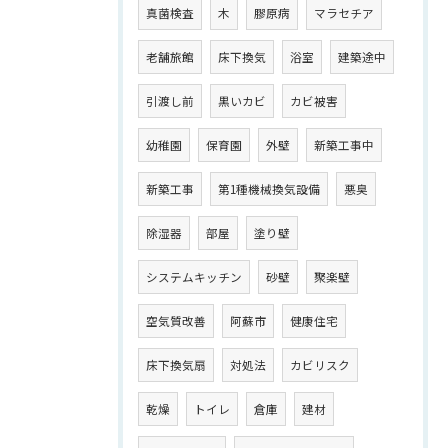
真菌検査
木
膠原病
マラセチア
老舗旅館
床下換気
浴室
建築途中
引渡し前
黒いカビ
カビ被害
幼稚園
保育園
外壁
新築工事中
新築工事
第1種機械換気設備
悪臭
除湿器
部屋
塗り壁
システムキッチン
砂壁
聚楽壁
空気質改善
阿蘇市
健康住宅
床下換気扇
対処法
カビリスク
乾燥
トイレ
倉庫
建材