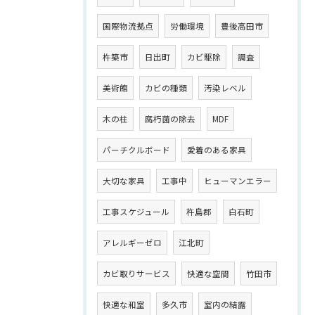
国際物流拠点
労働環境
豊後高田市
杵築市
日出町
カビ駆除
調査
美術館
カビの種類
汚染レベル
木の柱
腐朽菌の除去
MDF
パーチクルボード
愛着のある家具
大切な家具
工事中
ヒューマンエラー
工事スケジュール
杵島郡
白石町
アレルギーゼロ
江北町
カビ取りサービス
快適な空間
竹田市
快適な和室
多久市
室内の結露