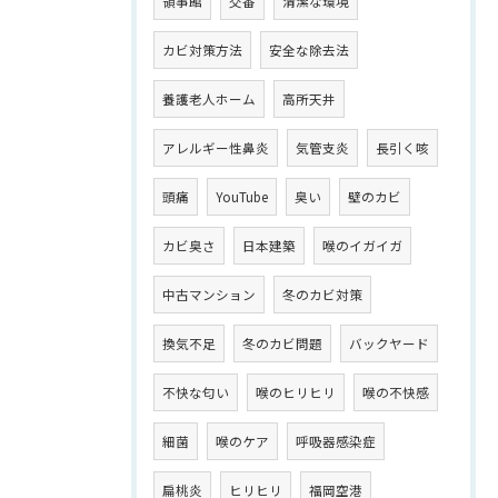
領事館
交番
清潔な環境
カビ対策方法
安全な除去法
養護老人ホーム
高所天井
アレルギー性鼻炎
気管支炎
長引く咳
頭痛
YouTube
臭い
壁のカビ
カビ臭さ
日本建築
喉のイガイガ
中古マンション
冬のカビ対策
換気不足
冬のカビ問題
バックヤード
不快な匂い
喉のヒリヒリ
喉の不快感
細菌
喉のケア
呼吸器感染症
扁桃炎
ヒリヒリ
福岡空港