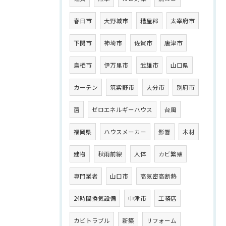
春日市
大野城市
糟屋郡
太宰府市
下関市
神埼市
佐賀市
唐津市
鳥栖市
伊万里市
武雄市
山口県
カーテン
筑紫野市
大分市
別府市
菌
ゼロエネルギーハウス
台風
福岡県
ハウスメーカー
影響
木材
建物
秋雨前線
人体
カビ繁殖
専門業者
山口市
高気密高断熱
24時間換気設備
中津市
工務店
カビトラブル
新築
リフォーム