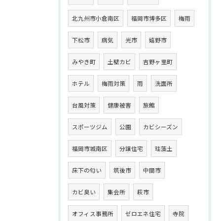
北九州市小倉南区
福岡市博多区
梅雨
下松市
病気
光市
嬉野市
みやき町
土壁カビ
吉野ヶ里町
ホテル
梅雨対策
雨
洗面所
台風対策
健康被害
旅館
スポーツジム
公園
カビシーズン
福岡市城南区
分譲住宅
珪藻土
床下の匂い
筑後市
中間市
カビ臭い
集会所
萩市
オフィス事務所
ゼロエネ住宅
寺院