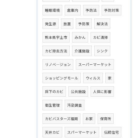
睡眠環境
倉庫内
予防法
予防対策
発生源
放置
予防策
解決法
熊本県宇土市
みかん
カビ清掃
カビ除去方法
介護施設
シンク
リノベ―ジョン
スーパーマーケット
ショッピングモール
ウィルス
家
床下のカビ
公共施設
人体に影響
衛生管理
汚染調査
カビバスターズ福岡
お家
保育所
天井カビ
スパーマーケット
伝統住宅