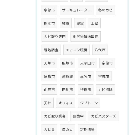
宇部市
サーキュレーター
冬のカビ
熊本市
結露
寝室
土壁
カビ取り専門
化学物質過敏症
現地調査
エアコン暖房
八代市
天草市
飯塚市
大牟田市
宗像市
糸島市
遠賀郡
玉名市
宇城市
山鹿市
田川市
行橋市
カビ掃除
天井
オフィス
ジプトーン
カビ取り業者
建築中
カビバスターズ
カビ臭
白カビ
定期清掃