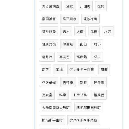
カビ菌検査
浸水
川棚町
復興
豪雨被害
床下浸水
東彼杵町
福祉施設
古材
大雨
民宿
水害
健康対策
除菌剤
山口
匂い
柳井市
高気密
高断熱
ダニ
厨房
工場
アレルギー対策
風邪
ベタ基礎
美祢市
鉄骨
体育館
更衣室
料亭
トラブル
檜風呂
大島郡周防大島町
熊毛郡田布施町
熊毛郡平生町
アスペルギルス症