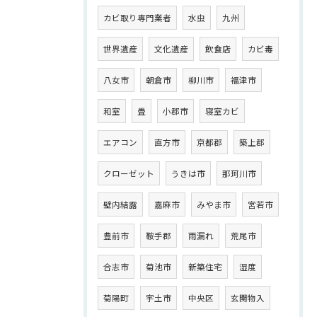
カビ取り専門業者
水虫
九州
世界遺産
文化遺産
飲食店
カビ毒
八女市
朝倉市
柳川市
福津市
和室
畳
小郡市
寝室カビ
エアコン
直方市
京都郡
築上郡
クローゼット
うきは市
那珂川市
壁内結露
嘉麻市
みやま市
宮若市
豊前市
鞍手郡
雨漏れ
荒尾市
合志市
菊池市
新築住宅
湿度
菊陽町
宇土市
中央区
玄関物入