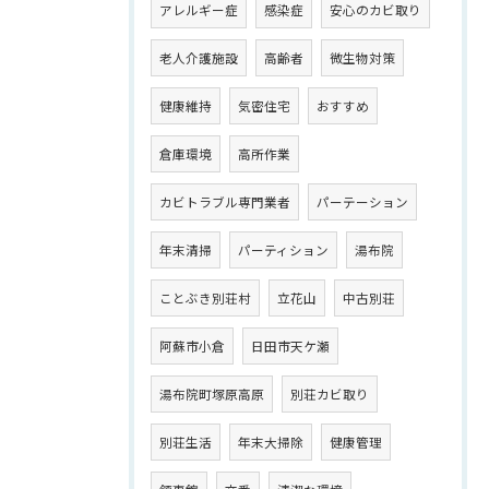
アレルギー症
感染症
安心のカビ取り
老人介護施設
高齢者
微生物対策
健康維持
気密住宅
おすすめ
倉庫環境
高所作業
カビトラブル専門業者
パーテーション
年末清掃
パーティション
湯布院
ことぶき別荘村
立花山
中古別荘
阿蘇市小倉
日田市天ケ瀬
湯布院町塚原高原
別荘カビ取り
別荘生活
年末大掃除
健康管理