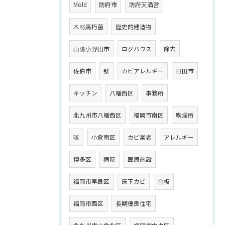
Mold
防府市
防府天満宮
木材腐朽菌
歴史的建造物
山陽小野田市
ログハウス
除去
佐伯市
壁
カビアレルギー
日田市
キッチン
八幡西区
事務所
北九州市八幡西区
福岡市南区
喫煙所
咳
小倉南区
カビ業者
アレルギー
博多区
病院
医療施設
福岡市早良区
床下カビ
合板
福岡市西区
長期優良住宅