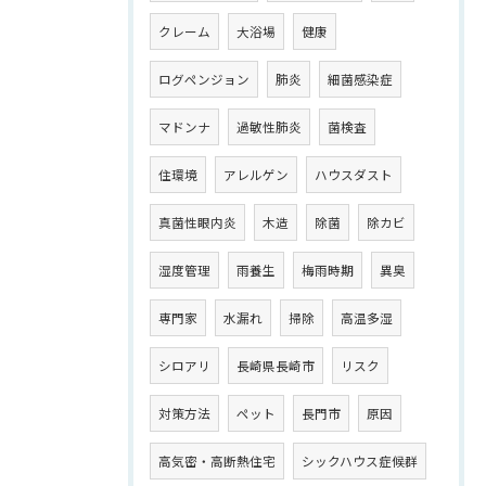
クレーム
大浴場
健康
ログペンジョン
肺炎
細菌感染症
マドンナ
過敏性肺炎
菌検査
住環境
アレルゲン
ハウスダスト
真菌性眼内炎
木造
除菌
除カビ
湿度管理
雨養生
梅雨時期
異臭
専門家
水漏れ
掃除
高温多湿
シロアリ
長崎県長崎市
リスク
対策方法
ペット
長門市
原因
高気密・高断熱住宅
シックハウス症候群