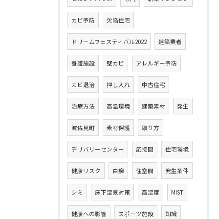
カビ予防
欠陥住宅
ドリームフェスティバル2022
建築業者
養護施設
壁カビ
アレルギー予防
カビ退治
押し入れ
中古住宅
治療方法
高温環境
建築素材
発生
波佐見町
素材保護
取り方
デリバリーセンター
応接間
住宅環境
健康リスク
白癬
住空間
発生条件
シミ
床下湿気対策
高湿度
MIST
健康への影響
スポーツ施設
知識