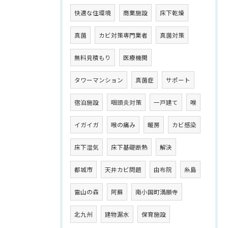
快適な住環境
商業施設
床下乾燥
真菌
カビ対策専門業者
真菌対策
無料見積もり
医療機関
タワーマンション
真菌症
サポート
宿泊施設
咽頭炎対策
一戸建て
喉
イガイガ
喉の痛み
暖房
カビ感染
床下湿気
床下基礎断熱
解決
都城市
天井カビ問題
由布院
糸島
雷山の森
阿蘇
南小国町満願寺
北九州
建物漏水
保育施設