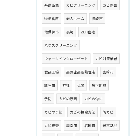
基礎断熱
カビクリーニング
カビ除去
物流倉庫
老人ホーム
長崎市
佐世保市
長崎
ZEH住宅
ハウスクリーニング
ウォークインクローゼット
カビ対策業者
食品工場
高気密高断熱住宅
宮崎市
諫早市
神社
仏閣
床下断熱
予防
カビの原因
カビの匂い
カビの予防
カビの掃除方法
防カビ
カビ検査
周南市
岩国市
米軍基地