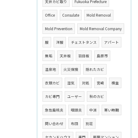
天井カビ取り
Fukuoka Prefecture
Office
Consulate
Mold Removal
Mold Prevention
Mold Removal Company
服
洋服
チェストタンス
アパート
無垢
天井板
羽目板
島原市
温泉地
火災保険
隠れたカビ
衣類カビ
湿気
対処
宮崎
検査
カビ専門
ユーザー
秋のカビ
急性扁桃炎
咽頭炎
中洲
寒い時期
問い合わせ
布団
別荘
セカンドハウス
専門
新築マンション