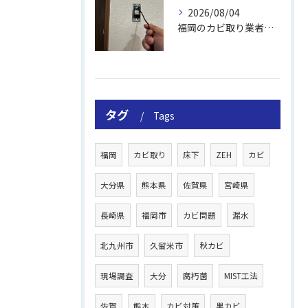
2026/08/04
福岡のカビ取り業者おすすめの選び方と費用
タグ
Tags
福岡
カビ取り
床下
ZEH
カビ
大分県
熊本県
佐賀県
宮崎県
長崎県
福岡市
カビ問題
漏水
北九州市
久留米市
秋カビ
現場調査
大分
腐朽菌
MIST工法
佐賀
熊本
カビ対策
黒カビ