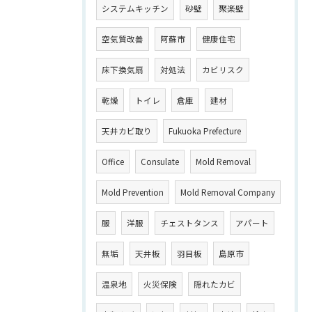
システムキッチン
砂壁
聚楽壁
空気質改善
阿蘇市
健康住宅
床下換気扇
対処法
カビリスク
乾燥
トイレ
倉庫
建材
天井カビ取り
Fukuoka Prefecture
Office
Consulate
Mold Removal
Mold Prevention
Mold Removal Company
服
洋服
チェストタンス
アパート
無垢
天井板
羽目板
島原市
温泉地
火災保険
隠れたカビ