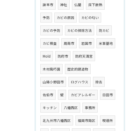
諫早市
神社
仏閣
床下断熱
予防
カビの原因
カビの匂い
カビの予防
カビの掃除方法
防カビ
カビ検査
周南市
岩国市
米軍基地
Mold
防府市
防府天満宮
木材腐朽菌
歴史的建造物
山陽小野田市
ログハウス
除去
佐伯市
壁
カビアレルギー
日田市
キッチン
八幡西区
事務所
北九州市八幡西区
福岡市南区
喫煙所