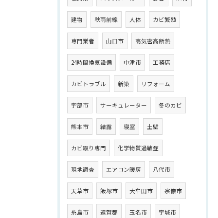
建物
秋雨前線
人体
カビ繁殖
専門業者
山口市
高気密高断熱
24時間換気設備
中津市
工務店
カビトラブル
新築
リフォーム
宇部市
サーキュレーター
冬のカビ
熊本市
結露
寝室
土壁
カビ取り専門
化学物質過敏症
現地調査
エアコン暖房
八代市
天草市
飯塚市
大牟田市
宗像市
糸島市
遠賀郡
玉名市
宇城市