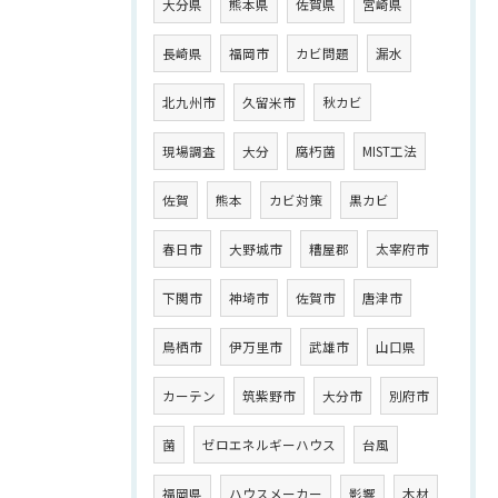
大分県
熊本県
佐賀県
宮崎県
長崎県
福岡市
カビ問題
漏水
北九州市
久留米市
秋カビ
現場調査
大分
腐朽菌
MIST工法
佐賀
熊本
カビ対策
黒カビ
春日市
大野城市
糟屋郡
太宰府市
下関市
神埼市
佐賀市
唐津市
鳥栖市
伊万里市
武雄市
山口県
カーテン
筑紫野市
大分市
別府市
菌
ゼロエネルギーハウス
台風
福岡県
ハウスメーカー
影響
木材