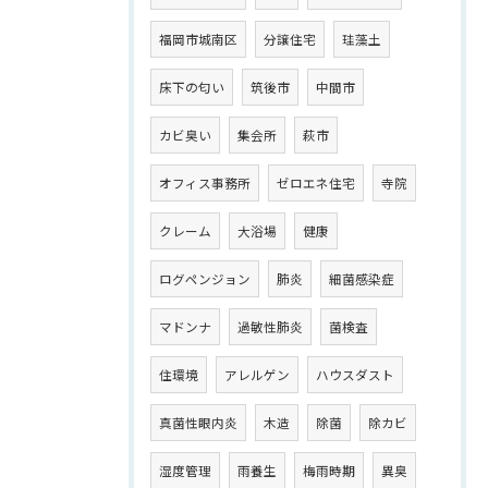
福岡市城南区
分譲住宅
珪藻土
床下の匂い
筑後市
中間市
カビ臭い
集会所
萩市
オフィス事務所
ゼロエネ住宅
寺院
クレーム
大浴場
健康
ログペンジョン
肺炎
細菌感染症
マドンナ
過敏性肺炎
菌検査
住環境
アレルゲン
ハウスダスト
真菌性眼内炎
木造
除菌
除カビ
湿度管理
雨養生
梅雨時期
異臭