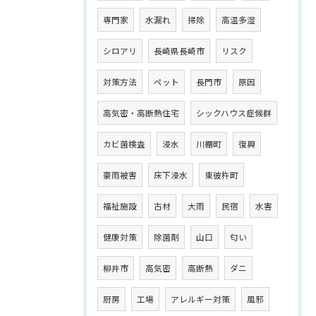
専門家
水漏れ
掃除
高温多湿
シロアリ
長崎県長崎市
リスク
対策方法
ペット
長門市
原因
高気密・高断熱住宅
シックハウス症候群
カビ菌検査
浸水
川棚町
復興
豪雨被害
床下浸水
東彼杵町
福祉施設
古材
大雨
民宿
水害
健康対策
除菌剤
山口
匂い
柳井市
高気密
高断熱
ダニ
厨房
工場
アレルギー対策
風邪