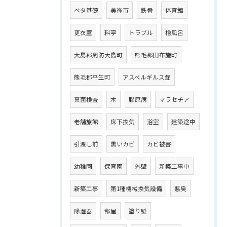
ベタ基礎
美祢市
鉄骨
体育館
更衣室
料亭
トラブル
檜風呂
大島郡周防大島町
熊毛郡田布施町
熊毛郡平生町
アスペルギルス症
真菌検査
木
膠原病
マラセチア
老舗旅館
床下換気
浴室
建築途中
引渡し前
黒いカビ
カビ被害
幼稚園
保育園
外壁
新築工事中
新築工事
第1種機械換気設備
悪臭
除湿器
部屋
塗り壁