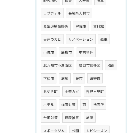
那珂川町
校舎
天井裏
喘息
ラブホテル
長崎県大村市
夏型過敏性肺炎
宇佐市
資料館
天井のカビ
リノベーション
壁紙
小城市
鹿島市
中古物件
北九州市小倉南区
福岡市博多区
梅雨
下松市
病気
光市
嬉野市
みやき町
土壁カビ
吉野ヶ里町
ホテル
梅雨対策
雨
洗面所
台風対策
健康被害
旅館
スポーツジム
公園
カビシーズン