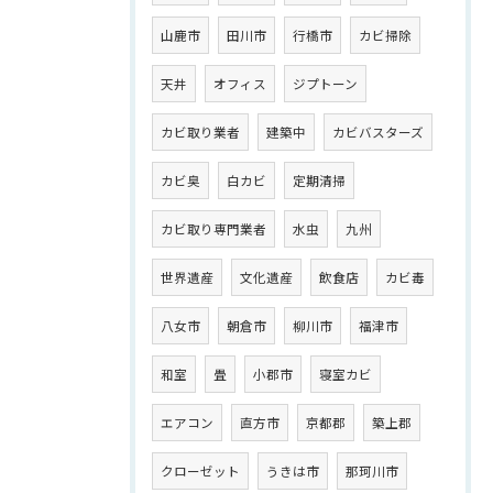
山鹿市
田川市
行橋市
カビ掃除
天井
オフィス
ジプトーン
カビ取り業者
建築中
カビバスターズ
カビ臭
白カビ
定期清掃
カビ取り専門業者
水虫
九州
世界遺産
文化遺産
飲食店
カビ毒
八女市
朝倉市
柳川市
福津市
和室
畳
小郡市
寝室カビ
エアコン
直方市
京都郡
築上郡
クローゼット
うきは市
那珂川市