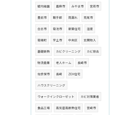
壁内結露
嘉麻市
みやま市
宮若市
豊前市
鞍手郡
雨漏れ
荒尾市
合志市
菊池市
新築住宅
湿度
菊陽町
宇土市
中央区
玄関物入
基礎断熱
カビクリーニング
カビ除去
物流倉庫
老人ホーム
長崎市
佐世保市
長崎
ZEH住宅
ハウスクリーニング
ウォークインクローゼット
カビ対策業者
食品工場
高気密高断熱住宅
宮崎市