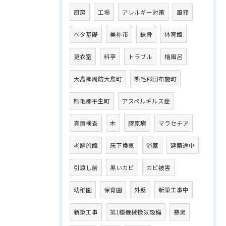
厨房
工場
アレルギー対策
風邪
ベタ基礎
美祢市
鉄骨
体育館
更衣室
料亭
トラブル
檜風呂
大島郡周防大島町
熊毛郡田布施町
熊毛郡平生町
アスペルギルス症
真菌検査
木
膠原病
マラセチア
老舗旅館
床下換気
浴室
建築途中
引渡し前
黒いカビ
カビ被害
幼稚園
保育園
外壁
新築工事中
新築工事
第1種機械換気設備
悪臭