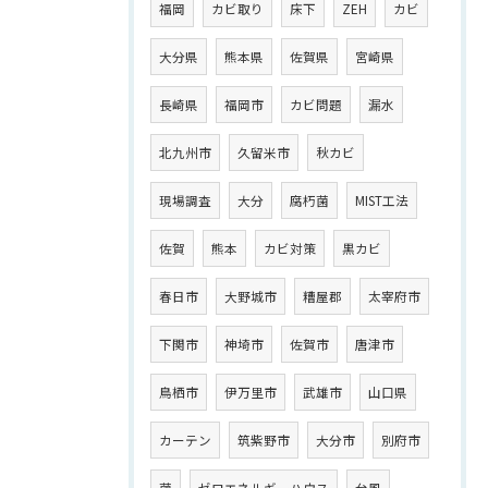
福岡
カビ取り
床下
ZEH
カビ
大分県
熊本県
佐賀県
宮崎県
長崎県
福岡市
カビ問題
漏水
北九州市
久留米市
秋カビ
現場調査
大分
腐朽菌
MIST工法
佐賀
熊本
カビ対策
黒カビ
春日市
大野城市
糟屋郡
太宰府市
下関市
神埼市
佐賀市
唐津市
鳥栖市
伊万里市
武雄市
山口県
カーテン
筑紫野市
大分市
別府市