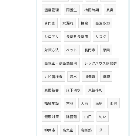
湿度管理
雨養生
梅雨時期
異臭
専門家
水漏れ
掃除
高温多湿
シロアリ
長崎県長崎市
リスク
対策方法
ペット
長門市
原因
高気密・高断熱住宅
シックハウス症候群
カビ菌検査
浸水
川棚町
復興
豪雨被害
床下浸水
東彼杵町
福祉施設
古材
大雨
民宿
水害
健康対策
除菌剤
山口
匂い
柳井市
高気密
高断熱
ダニ