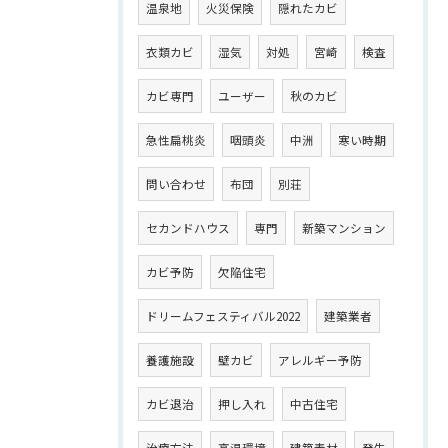
温泉地
火災保険
隠れたカビ
衣類カビ
湿気
対処
宮崎
検査
カビ専門
ユーザー
秋のカビ
急性扁桃炎
咽頭炎
中洲
寒い時期
問い合わせ
布団
別荘
セカンドハウス
専門
新築マンション
カビ予防
欠陥住宅
ドリームフェスティバル2022
建築業者
養護施設
壁カビ
アレルギー予防
カビ退治
押し入れ
中古住宅