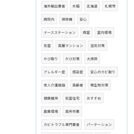
海外輸出業者
木箱
北海道
札幌市
病院内
掃除機
安心
ナースステーション
病室
室内環境
気密
高層マンション
湿気対策
かび取り
かび対策
大掃除
アレルギー症
感染症
安心のカビ取り
老人介護施設
高齢者
微生物対策
健康維持
気密住宅
おすすめ
倉庫環境
高所作業
カビトラブル専門業者
パーテーション