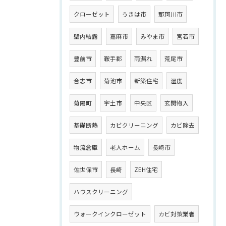
クローゼット
うきは市
那珂川市
壁内結露
嘉麻市
みやま市
宮若市
豊前市
鞍手郡
雨漏れ
荒尾市
合志市
菊池市
新築住宅
湿度
菊陽町
宇土市
中央区
玄関物入
基礎断熱
カビクリーニング
カビ除去
物流倉庫
老人ホーム
長崎市
佐世保市
長崎
ZEH住宅
ハウスクリーニング
ウォークインクローゼット
カビ対策業者