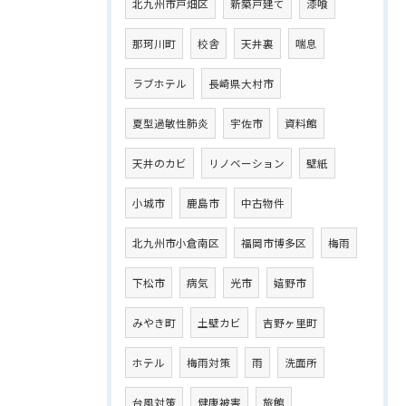
北九州市戸畑区
新築戸建て
漆喰
那珂川町
校舎
天井裏
喘息
ラブホテル
長崎県大村市
夏型過敏性肺炎
宇佐市
資料館
天井のカビ
リノベーション
壁紙
小城市
鹿島市
中古物件
北九州市小倉南区
福岡市博多区
梅雨
下松市
病気
光市
嬉野市
みやき町
土壁カビ
吉野ヶ里町
ホテル
梅雨対策
雨
洗面所
台風対策
健康被害
旅館