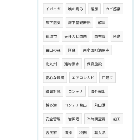
イガイガ
喉の痛み
暖房
カビ感染
床下湿気
床下基礎断熱
解決
都城市
天井カビ問題
由布院
糸島
雷山の森
阿蘇
南小国町満願寺
北九州
建物漏水
保育施設
安心な環境
エアコンカビ
戸建て
結露対策
コンテナ
海外輸出
博多港
コンテナ輸出
苅田港
安全管理
岩国港
24時間空調
施工
古民家
清掃
税関
輸入品