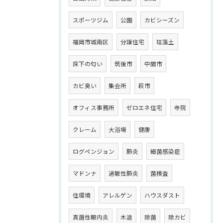
スポーツジム
公園
カビシーズン
福岡市城南区
分譲住宅
珪藻土
床下の匂い
筑後市
中間市
カビ臭い
集会所
萩市
オフィス事務所
ゼロエネ住宅
寺院
クレーム
大浴場
健康
ログペンジョン
肺炎
細菌感染症
マドンナ
過敏性肺炎
菌検査
住環境
アレルゲン
ハウスダスト
真菌性眼内炎
木造
除菌
除カビ