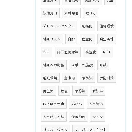
治療方法
高温環境
建築素材
発生
波佐見町
素材保護
取り方
デリバリーセンター
応接間
住宅環境
健康リスク
白癬
住空間
発生条件
シミ
床下湿気対策
高湿度
MIST
健康への影響
スポーツ施設
知識
睡眠環境
倉庫内
予防法
予防対策
発生源
放置
予防策
解決法
熊本県宇土市
みかん
カビ清掃
カビ除去方法
介護施設
シンク
リノベ―ジョン
スーパーマーケット