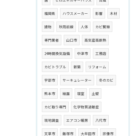
菌
ゼロエネルギーハウス
台風
福岡県
ハウスメーカー
影響
木材
建物
秋雨前線
人体
カビ繁殖
専門業者
山口市
高気密高断熱
24時間換気設備
中津市
工務店
カビトラブル
新築
リフォーム
宇部市
サーキュレーター
冬のカビ
熊本市
結露
寝室
土壁
カビ取り専門
化学物質過敏症
現地調査
エアコン暖房
八代市
天草市
飯塚市
大牟田市
宗像市