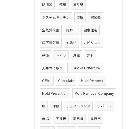
除湿器
部屋
塗り壁
システムキッチン
砂壁
聚楽壁
空気質改善
阿蘇市
健康住宅
床下換気扇
対処法
カビリスク
乾燥
トイレ
倉庫
建材
天井カビ取り
Fukuoka Prefecture
Office
Consulate
Mold Removal
Mold Prevention
Mold Removal Company
服
洋服
チェストタンス
アパート
無垢
天井板
羽目板
島原市