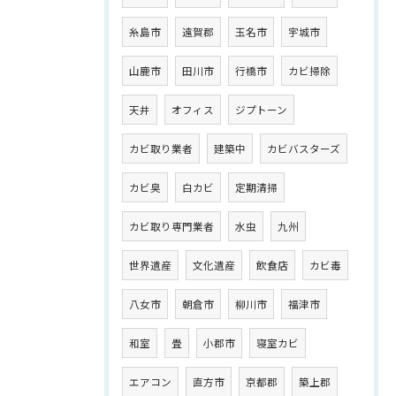
糸島市
遠賀郡
玉名市
宇城市
山鹿市
田川市
行橋市
カビ掃除
天井
オフィス
ジプトーン
カビ取り業者
建築中
カビバスターズ
カビ臭
白カビ
定期清掃
カビ取り専門業者
水虫
九州
世界遺産
文化遺産
飲食店
カビ毒
八女市
朝倉市
柳川市
福津市
和室
畳
小郡市
寝室カビ
エアコン
直方市
京都郡
築上郡