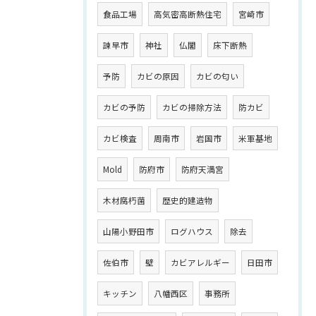
食品工場
高気密高断熱住宅
宮崎市
諫早市
神社
仏閣
床下断熱
予防
カビの原因
カビの匂い
カビの予防
カビの掃除方法
防カビ
カビ検査
周南市
岩国市
米軍基地
Mold
防府市
防府天満宮
木材腐朽菌
歴史的建造物
山陽小野田市
ログハウス
除去
佐伯市
壁
カビアレルギー
日田市
キッチン
八幡西区
事務所