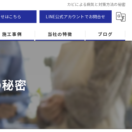
カビによる病気と対策方法の秘密
わせはこちら
LINE公式アカウントでお問合せ
施工事例
当社の特徴
ブログ
カビ除去
防カビ
の秘密
カビ専門
ZEH住宅
カビ検査