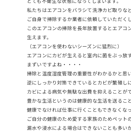
とても不衛生な状態になってしまいます。
私たちはエアコンをバラシて洗浄カビ取りな
ご自身で掃除するか業者に依頼していただく
このエアコンの掃除を長年放置するとエアコ
生えます。
（エアコンを使わないシーズンに猛烈に）
エアコンにカビが生えると室内に菌をぶっ放
まずいですよね・・・・
掃除と温度湿度管理の重要性がわかるかと思
逆にしっかり対策できているとカビが繁殖し
カビによる病気や無駄な出費を抑えることが
豊かな生活というのは健康的な生活を送るこ
健康でなければ仕事に行くこともできなくな
ご自分の健康のため愛する家族のためペット
漏水や浸水による場合はできないことも多い