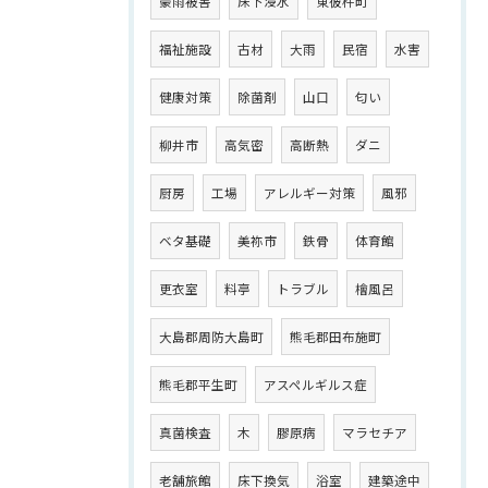
豪雨被害
床下浸水
東彼杵町
福祉施設
古材
大雨
民宿
水害
健康対策
除菌剤
山口
匂い
柳井市
高気密
高断熱
ダニ
厨房
工場
アレルギー対策
風邪
ベタ基礎
美祢市
鉄骨
体育館
更衣室
料亭
トラブル
檜風呂
大島郡周防大島町
熊毛郡田布施町
熊毛郡平生町
アスペルギルス症
真菌検査
木
膠原病
マラセチア
老舗旅館
床下換気
浴室
建築途中