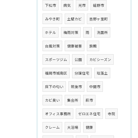
下松市
病気
光市
嬉野市
みやき町
土壁カビ
吉野ヶ里町
ホテル
梅雨対策
雨
洗面所
台風対策
健康被害
旅館
スポーツジム
公園
カビシーズン
福岡市城南区
分譲住宅
珪藻土
床下の匂い
筑後市
中間市
カビ臭い
集会所
萩市
オフィス事務所
ゼロエネ住宅
寺院
クレーム
大浴場
健康