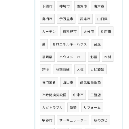
下関市
神埼市
佐賀市
唐津市
鳥栖市
伊万里市
武雄市
山口県
カーテン
筑紫野市
大分市
別府市
菌
ゼロエネルギーハウス
台風
福岡県
ハウスメーカー
影響
木材
建物
秋雨前線
人体
カビ繁殖
専門業者
山口市
高気密高断熱
24時間換気設備
中津市
工務店
カビトラブル
新築
リフォーム
宇部市
サーキュレーター
冬のカビ