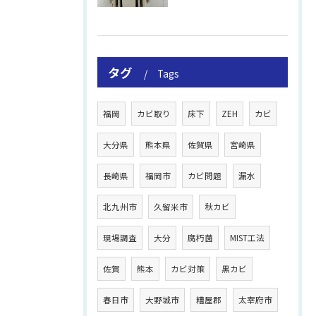
タグ
Tags
福岡
カビ取り
床下
ZEH
カビ
大分県
熊本県
佐賀県
宮崎県
長崎県
福岡市
カビ問題
漏水
北九州市
久留米市
秋カビ
現場調査
大分
腐朽菌
MIST工法
佐賀
熊本
カビ対策
黒カビ
春日市
大野城市
糟屋郡
太宰府市