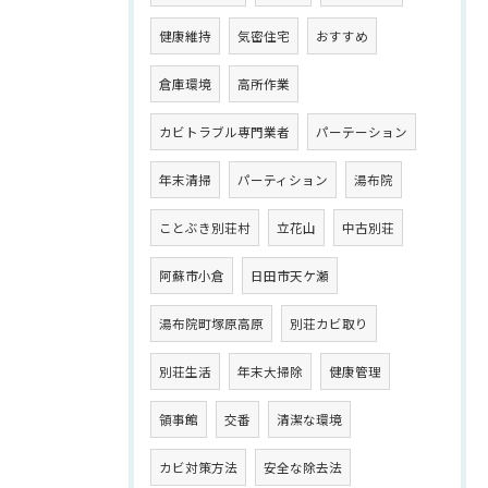
健康維持
気密住宅
おすすめ
倉庫環境
高所作業
カビトラブル専門業者
パーテーション
年末清掃
パーティション
湯布院
ことぶき別荘村
立花山
中古別荘
阿蘇市小倉
日田市天ケ瀬
湯布院町塚原高原
別荘カビ取り
別荘生活
年末大掃除
健康管理
領事館
交番
清潔な環境
カビ対策方法
安全な除去法