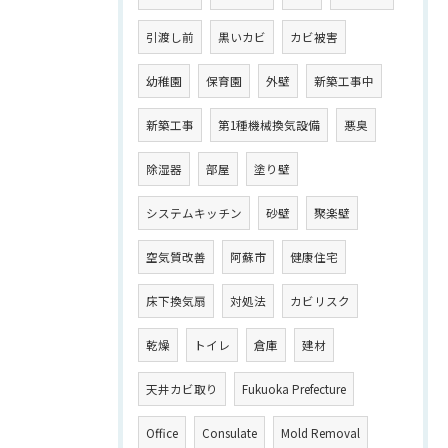
引渡し前
黒いカビ
カビ被害
幼稚園
保育園
外壁
新築工事中
新築工事
第1種機械換気設備
悪臭
除湿器
部屋
塗り壁
システムキッチン
砂壁
聚楽壁
空気質改善
阿蘇市
健康住宅
床下換気扇
対処法
カビリスク
乾燥
トイレ
倉庫
建材
天井カビ取り
Fukuoka Prefecture
Office
Consulate
Mold Removal