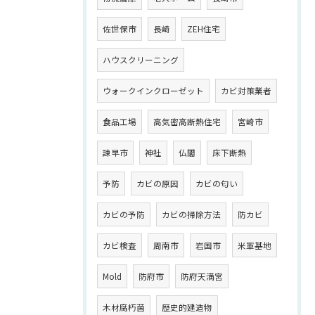
佐世保市
長崎
ZEH住宅
ハウスクリーニング
ウォークインクローゼット
カビ対策業者
食品工場
高気密高断熱住宅
宮崎市
諫早市
神社
仏閣
床下断熱
予防
カビの原因
カビの匂い
カビの予防
カビの掃除方法
防カビ
カビ検査
周南市
岩国市
米軍基地
Mold
防府市
防府天満宮
木材腐朽菌
歴史的建造物