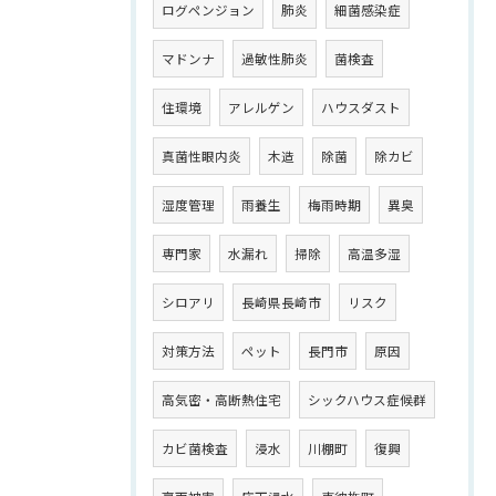
ログペンジョン
肺炎
細菌感染症
マドンナ
過敏性肺炎
菌検査
住環境
アレルゲン
ハウスダスト
真菌性眼内炎
木造
除菌
除カビ
湿度管理
雨養生
梅雨時期
異臭
専門家
水漏れ
掃除
高温多湿
シロアリ
長崎県長崎市
リスク
対策方法
ペット
長門市
原因
高気密・高断熱住宅
シックハウス症候群
カビ菌検査
浸水
川棚町
復興