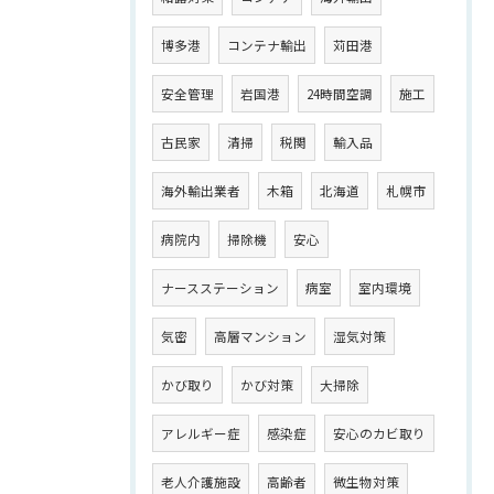
博多港
コンテナ輸出
苅田港
安全管理
岩国港
24時間空調
施工
古民家
清掃
税関
輸入品
海外輸出業者
木箱
北海道
札幌市
病院内
掃除機
安心
ナースステーション
病室
室内環境
気密
高層マンション
湿気対策
かび取り
かび対策
大掃除
アレルギー症
感染症
安心のカビ取り
老人介護施設
高齢者
微生物対策