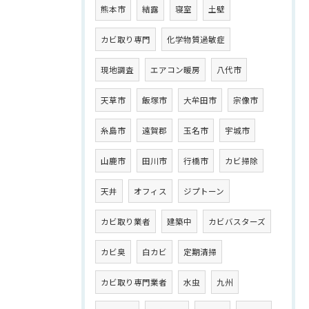
熊本市
結露
寝室
土壁
カビ取り専門
化学物質過敏症
現地調査
エアコン暖房
八代市
天草市
飯塚市
大牟田市
宗像市
糸島市
遠賀郡
玉名市
宇城市
山鹿市
田川市
行橋市
カビ掃除
天井
オフィス
ジプトーン
カビ取り業者
建築中
カビバスターズ
カビ臭
白カビ
定期清掃
カビ取り専門業者
水虫
九州