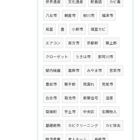
世界遺産
文化遺産
飲食店
カビ毒
八女市
朝倉市
柳川市
福津市
和室
畳
小郡市
寝室カビ
エアコン
直方市
京都郡
築上郡
クローゼット
うきは市
那珂川市
壁内結露
嘉麻市
みやま市
宮若市
豊前市
鞍手郡
雨漏れ
荒尾市
合志市
菊池市
新築住宅
湿度
菊陽町
宇土市
中央区
玄関物入
基礎断熱
カビクリーニング
カビ除去
物流倉庫
老人ホーム
長崎市