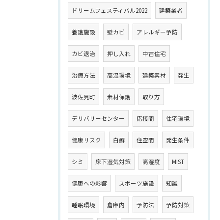
ドリームフェスティバル2022
建築業者
養護施設
壁カビ
アレルギー予防
カビ退治
押し入れ
中古住宅
治療方法
高温環境
建築素材
発生
波佐見町
素材保護
取り方
デリバリーセンター
応接間
住宅環境
健康リスク
白癬
住空間
発生条件
シミ
床下湿気対策
高湿度
MIST
健康への影響
スポーツ施設
知識
睡眠環境
倉庫内
予防法
予防対策