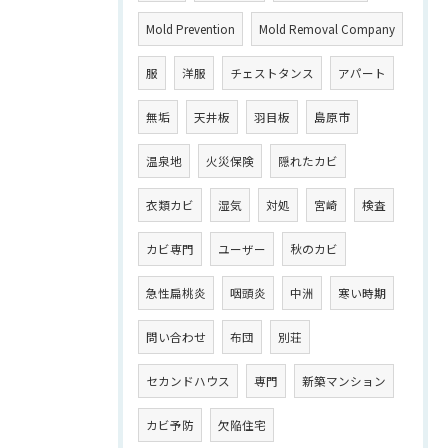
Mold Prevention
Mold Removal Company
服
洋服
チェストタンス
アパート
無垢
天井板
羽目板
島原市
温泉地
火災保険
隠れたカビ
衣類カビ
湿気
対処
宮崎
検査
カビ専門
ユーザー
秋のカビ
急性扁桃炎
咽頭炎
中洲
寒い時期
問い合わせ
布団
別荘
セカンドハウス
専門
新築マンション
カビ予防
欠陥住宅