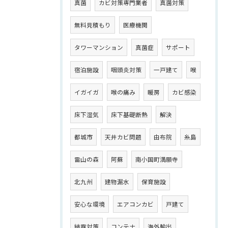
真菌
カビ対策専門業者
真菌対策
無料見積もり
医療機関
タワーマンション
真菌症
サポート
宿泊施設
咽頭炎対策
一戸建て
喉
イガイガ
喉の痛み
暖房
カビ感染
床下湿気
床下基礎断熱
解決
都城市
天井カビ問題
由布院
糸島
雷山の森
阿蘇
南小国町満願寺
北九州
建物漏水
保育施設
安心な環境
エアコンカビ
戸建て
結露対策
コンテナ
海外輸出