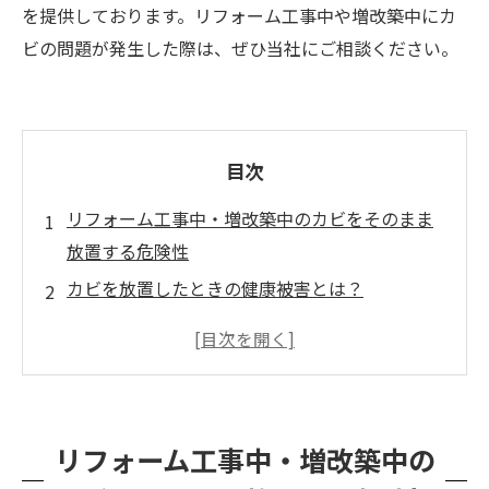
を提供しております。リフォーム工事中や増改築中にカ
ビの問題が発生した際は、ぜひ当社にご相談ください。
目次
リフォーム工事中・増改築中のカビをそのまま
放置する危険性
カビを放置したときの健康被害とは？
リフォーム時・増改築時のカビ対策とは？
福岡県・熊本県・長崎県・佐賀県・大分県・宮
崎県・山口県でのリフォーム工事中・増改築中
のカビ除去のご依頼はカビバスターズ福岡にお
リフォーム工事中・増改築中の
任せください