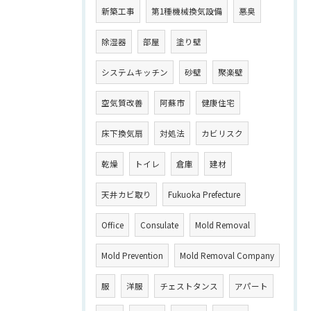
新築工事
第1種機械換気設備
悪臭
除湿器
部屋
塗り壁
システムキッチン
砂壁
聚楽壁
空気質改善
阿蘇市
健康住宅
床下換気扇
対処法
カビリスク
乾燥
トイレ
倉庫
建材
天井カビ取り
Fukuoka Prefecture
Office
Consulate
Mold Removal
Mold Prevention
Mold Removal Company
服
洋服
チェストタンス
アパート