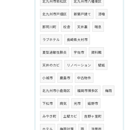
北九州市若松区
北九州市八幡東区
北九州市戸畑区
新築戸建て
漆喰
那珂川町
校舎
天井裏
喘息
ラブホテル
長崎県大村市
夏型過敏性肺炎
宇佐市
資料館
天井のカビ
リノベーション
壁紙
小城市
鹿島市
中古物件
北九州市小倉南区
福岡市博多区
梅雨
下松市
病気
光市
嬉野市
みやき町
土壁カビ
吉野ヶ里町
ホテル
梅雨対策
雨
洗面所