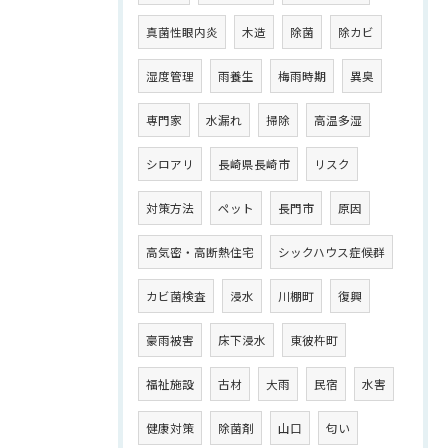
真菌性眼内炎
木造
除菌
除カビ
湿度管理
雨養生
梅雨時期
異臭
専門家
水漏れ
掃除
高温多湿
シロアリ
長崎県長崎市
リスク
対策方法
ペット
長門市
原因
高気密・高断熱住宅
シックハウス症候群
カビ菌検査
浸水
川棚町
復興
豪雨被害
床下浸水
東彼杵町
福祉施設
古材
大雨
民宿
水害
健康対策
除菌剤
山口
匂い