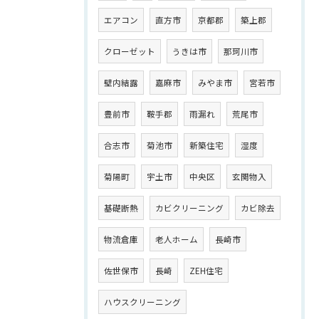
エアコン
直方市
京都郡
築上郡
クローゼット
うきは市
那珂川市
壁内結露
嘉麻市
みやま市
宮若市
豊前市
鞍手郡
雨漏れ
荒尾市
合志市
菊池市
新築住宅
湿度
菊陽町
宇土市
中央区
玄関物入
基礎断熱
カビクリーニング
カビ除去
物流倉庫
老人ホーム
長崎市
佐世保市
長崎
ZEH住宅
ハウスクリーニング