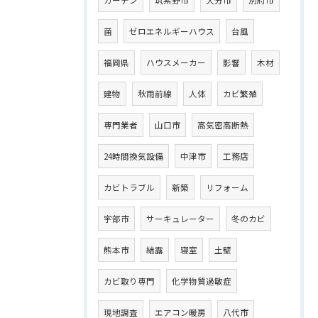
カーテン
筑紫野市
大分市
別府市
菌
ゼロエネルギーハウス
台風
福岡県
ハウスメーカー
影響
木材
建物
秋雨前線
人体
カビ繁殖
専門業者
山口市
高気密高断熱
24時間換気設備
中津市
工務店
カビトラブル
新築
リフォーム
宇部市
サーキュレーター
冬のカビ
熊本市
結露
寝室
土壁
カビ取り専門
化学物質過敏症
現地調査
エアコン暖房
八代市