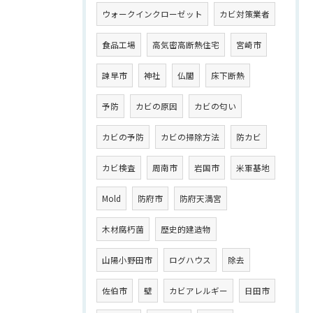
ウォークインクローゼット
カビ対策業者
食品工場
高気密高断熱住宅
宮崎市
諫早市
神社
仏閣
床下断熱
予防
カビの原因
カビの匂い
カビの予防
カビの掃除方法
防カビ
カビ検査
周南市
岩国市
米軍基地
Mold
防府市
防府天満宮
木材腐朽菌
歴史的建造物
山陽小野田市
ログハウス
除去
佐伯市
壁
カビアレルギー
日田市