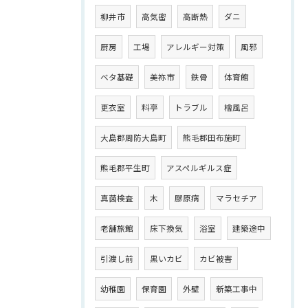
柳井市
高気密
高断熱
ダニ
厨房
工場
アレルギー対策
風邪
ベタ基礎
美祢市
鉄骨
体育館
更衣室
料亭
トラブル
檜風呂
大島郡周防大島町
熊毛郡田布施町
熊毛郡平生町
アスペルギルス症
真菌検査
木
膠原病
マラセチア
老舗旅館
床下換気
浴室
建築途中
引渡し前
黒いカビ
カビ被害
幼稚園
保育園
外壁
新築工事中