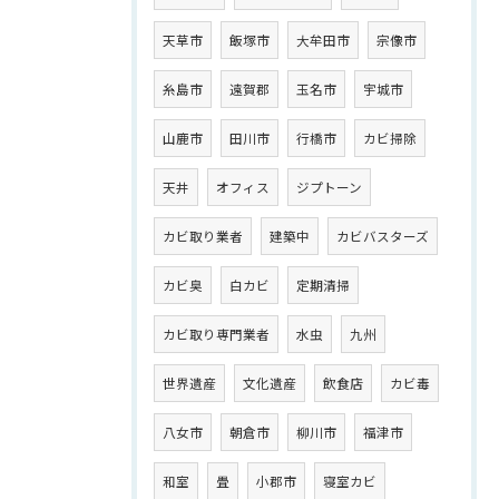
天草市
飯塚市
大牟田市
宗像市
糸島市
遠賀郡
玉名市
宇城市
山鹿市
田川市
行橋市
カビ掃除
天井
オフィス
ジプトーン
カビ取り業者
建築中
カビバスターズ
カビ臭
白カビ
定期清掃
カビ取り専門業者
水虫
九州
世界遺産
文化遺産
飲食店
カビ毒
八女市
朝倉市
柳川市
福津市
和室
畳
小郡市
寝室カビ