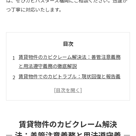
は、ぜひカビバスターズ福岡にご相談ください。迅速か
つ丁寧に対応いたします。
目次
賃貸物件のカビクレーム解決法：善管注意義務
と用法遵守義務の徹底解説
賃貸物件でのカビトラブル：現状回復と報告義
務のポイント
用法遵守義務の重要性：賃貸物件でのカビ問題
を防ぐ方法
賃貸借契約書でカビトラブルを防ぐためのチェ
賃貸物件のカビクレーム解決
ックポイント
法：善管注意義務と用法遵守義
カビバスターズ福岡が解決する賃貸物件のカビ