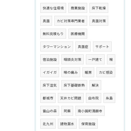
快適な住環境
商業施設
床下乾燥
真菌
カビ対策専門業者
真菌対策
無料見積もり
医療機関
タワーマンション
真菌症
サポート
宿泊施設
咽頭炎対策
一戸建て
喉
イガイガ
喉の痛み
暖房
カビ感染
床下湿気
床下基礎断熱
解決
都城市
天井カビ問題
由布院
糸島
雷山の森
阿蘇
南小国町満願寺
北九州
建物漏水
保育施設