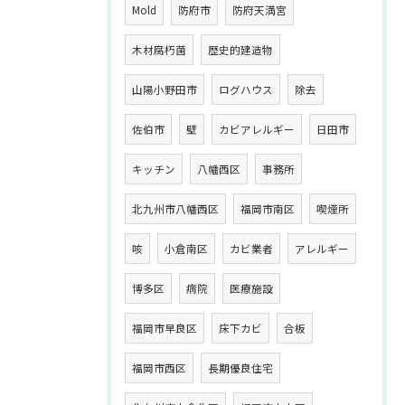
Mold
防府市
防府天満宮
木材腐朽菌
歴史的建造物
山陽小野田市
ログハウス
除去
佐伯市
壁
カビアレルギー
日田市
キッチン
八幡西区
事務所
北九州市八幡西区
福岡市南区
喫煙所
咳
小倉南区
カビ業者
アレルギー
博多区
病院
医療施設
福岡市早良区
床下カビ
合板
福岡市西区
長期優良住宅