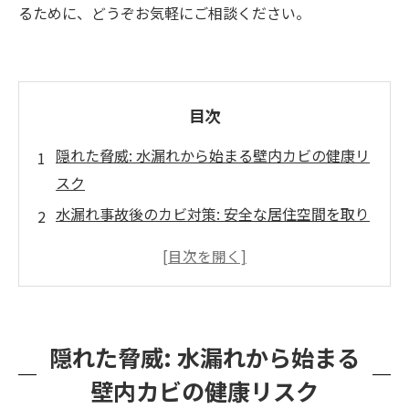
るために、どうぞお気軽にご相談ください。
目次
隠れた脅威: 水漏れから始まる壁内カビの健康リ
スク
水漏れ事故後のカビ対策: 安全な居住空間を取り
戻す方法
カビバスターズ福岡の施工後安全確認: 真菌検査
で家を守る
安心してお任せください、地域密着のカビ対策
隠れた脅威: 水漏れから始まる
専門業者
壁内カビの健康リスク