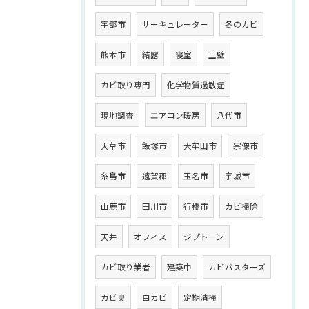
宇部市
サーキュレーター
冬のカビ
熊本市
結露
寝室
土壁
カビ取り専門
化学物質過敏症
現地調査
エアコン暖房
八代市
天草市
飯塚市
大牟田市
宗像市
糸島市
遠賀郡
玉名市
宇城市
山鹿市
田川市
行橋市
カビ掃除
天井
オフィス
ジプトーン
カビ取り業者
建築中
カビバスターズ
カビ臭
白カビ
定期清掃