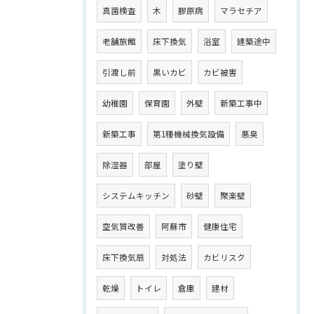
真菌検査
木
膠原病
マラセチア
老舗旅館
床下換気
浴室
建築途中
引渡し前
黒いカビ
カビ被害
幼稚園
保育園
外壁
新築工事中
新築工事
第1種機械換気設備
悪臭
除湿器
部屋
塗り壁
システムキッチン
砂壁
聚楽壁
空気質改善
阿蘇市
健康住宅
床下換気扇
対処法
カビリスク
乾燥
トイレ
倉庫
建材