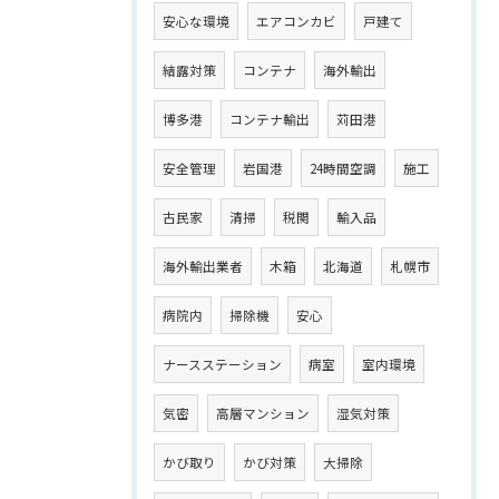
安心な環境
エアコンカビ
戸建て
結露対策
コンテナ
海外輸出
博多港
コンテナ輸出
苅田港
安全管理
岩国港
24時間空調
施工
古民家
清掃
税関
輸入品
海外輸出業者
木箱
北海道
札幌市
病院内
掃除機
安心
ナースステーション
病室
室内環境
気密
高層マンション
湿気対策
かび取り
かび対策
大掃除