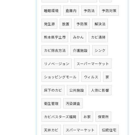
睡眠環境
倉庫内
予防法
予防対策
発生源
放置
予防策
解決法
熊本県宇土市
みかん
カビ清掃
カビ除去方法
介護施設
シンク
リノベ―ジョン
スーパーマーケット
ショッピングモール
ウィルス
家
床下のカビ
公共施設
人体に影響
衛生管理
汚染調査
カビバスターズ福岡
お家
保育所
天井カビ
スパーマーケット
伝統住宅