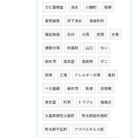
カビ菌検査
浸水
川棚町
復興
豪雨被害
床下浸水
東彼杵町
福祉施設
古材
大雨
民宿
水害
健康対策
除菌剤
山口
匂い
柳井市
高気密
高断熱
ダニ
厨房
工場
アレルギー対策
風邪
ベタ基礎
美祢市
鉄骨
体育館
更衣室
料亭
トラブル
檜風呂
大島郡周防大島町
熊毛郡田布施町
熊毛郡平生町
アスペルギルス症