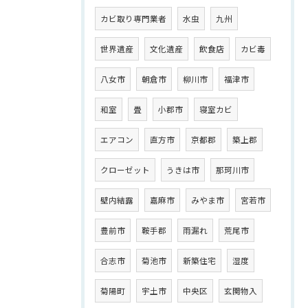
カビ取り専門業者
水虫
九州
世界遺産
文化遺産
飲食店
カビ毒
八女市
朝倉市
柳川市
福津市
和室
畳
小郡市
寝室カビ
エアコン
直方市
京都郡
築上郡
クローゼット
うきは市
那珂川市
壁内結露
嘉麻市
みやま市
宮若市
豊前市
鞍手郡
雨漏れ
荒尾市
合志市
菊池市
新築住宅
湿度
菊陽町
宇土市
中央区
玄関物入