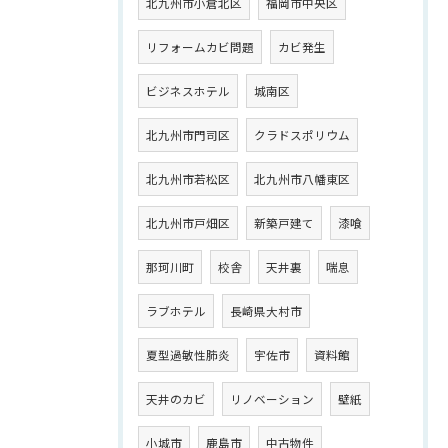
北九州市小倉北区
福岡市中央区
リフォームカビ問題
カビ発生
ビジネスホテル
城南区
北九州市門司区
クラドスポリウム
北九州市若松区
北九州市八幡東区
北九州市戸畑区
新築戸建て
漆喰
那珂川町
校舎
天井裏
喘息
ラブホテル
長崎県大村市
夏型過敏性肺炎
宇佐市
資料館
天井のカビ
リノベーション
壁紙
小城市
鹿島市
中古物件