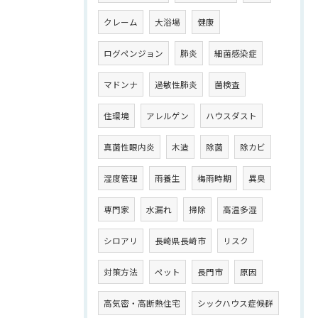
クレーム
大浴場
健康
ログペンジョン
肺炎
細菌感染症
マドンナ
過敏性肺炎
菌検査
住環境
アレルゲン
ハウスダスト
真菌性眼内炎
木造
除菌
除カビ
湿度管理
雨養生
梅雨時期
異臭
専門家
水漏れ
掃除
高温多湿
シロアリ
長崎県長崎市
リスク
対策方法
ペット
長門市
原因
高気密・高断熱住宅
シックハウス症候群