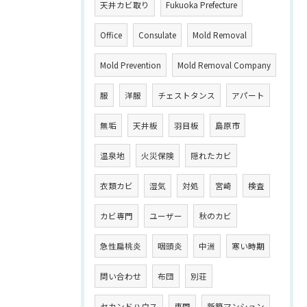
天井カビ取り
Fukuoka Prefecture
Office
Consulate
Mold Removal
Mold Prevention
Mold Removal Company
服
洋服
チェストタンス
アパート
無垢
天井板
羽目板
島原市
温泉地
火災保険
隠れたカビ
衣類カビ
湿気
対処
宮崎
検査
カビ専門
ユーザー
秋のカビ
急性扁桃炎
咽頭炎
中洲
寒い時期
問い合わせ
布団
別荘
セカンドハウス
専門
新築マンション