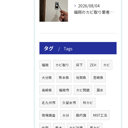
2026/08/04
福岡のカビ取り業者おすすめの選び方と費用
タグ
Tags
福岡
カビ取り
床下
ZEH
カビ
大分県
熊本県
佐賀県
宮崎県
長崎県
福岡市
カビ問題
漏水
北九州市
久留米市
秋カビ
現場調査
大分
腐朽菌
MIST工法
佐賀
熊本
カビ対策
黒カビ