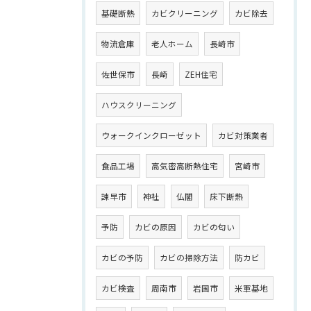
基礎断熱
カビクリーニング
カビ除去
物流倉庫
老人ホーム
長崎市
佐世保市
長崎
ZEH住宅
ハウスクリーニング
ウォークインクローゼット
カビ対策業者
食品工場
高気密高断熱住宅
宮崎市
諫早市
神社
仏閣
床下断熱
予防
カビの原因
カビの匂い
カビの予防
カビの掃除方法
防カビ
カビ検査
周南市
岩国市
米軍基地