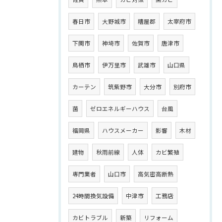
春日市
大野城市
糟屋郡
太宰府市
下関市
神埼市
佐賀市
唐津市
鳥栖市
伊万里市
武雄市
山口県
カーテン
筑紫野市
大分市
別府市
菌
ゼロエネルギーハウス
台風
福岡県
ハウスメーカー
影響
木材
建物
秋雨前線
人体
カビ繁殖
専門業者
山口市
高気密高断熱
24時間換気設備
中津市
工務店
カビトラブル
新築
リフォーム