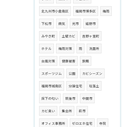
北九州市小倉南区
福岡市博多区
梅雨
下松市
病気
光市
嬉野市
みやき町
土壁カビ
吉野ヶ里町
ホテル
梅雨対策
雨
洗面所
台風対策
健康被害
旅館
スポーツジム
公園
カビシーズン
福岡市城南区
分譲住宅
珪藻土
床下の匂い
筑後市
中間市
カビ臭い
集会所
萩市
オフィス事務所
ゼロエネ住宅
寺院