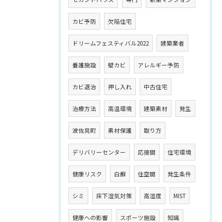
カビ予防
欠陥住宅
ドリームフェスティバル2022
建築業者
養護施設
壁カビ
アレルギー予防
カビ退治
押し入れ
中古住宅
治療方法
高温環境
建築素材
発生
波佐見町
素材保護
取り方
デリバリーセンター
応接間
住宅環境
健康リスク
白癬
住空間
発生条件
シミ
床下湿気対策
高湿度
MIST
健康への影響
スポーツ施設
知識