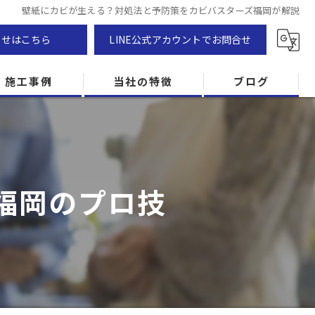
壁紙にカビが生える？対処法と予防策をカビバスターズ福岡が解説
わせはこちら
LINE公式アカウントでお問合せ
施工事例
当社の特徴
ブログ
カビ除去
防カビ
福岡のプロ技
カビ専門
ZEH住宅
カビ検査