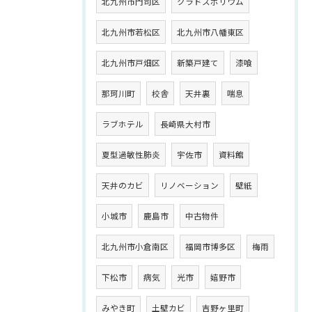
北九州市門司区
クラドスポリウム
北九州市若松区
北九州市八幡東区
北九州市戸畑区
新築戸建て
漆喰
那珂川町
校舎
天井裏
喘息
ラブホテル
長崎県大村市
夏型過敏性肺炎
宇佐市
資料館
天井のカビ
リノベーション
壁紙
小城市
鹿島市
中古物件
北九州市小倉南区
福岡市博多区
梅雨
下松市
病気
光市
嬉野市
みやき町
土壁カビ
吉野ヶ里町