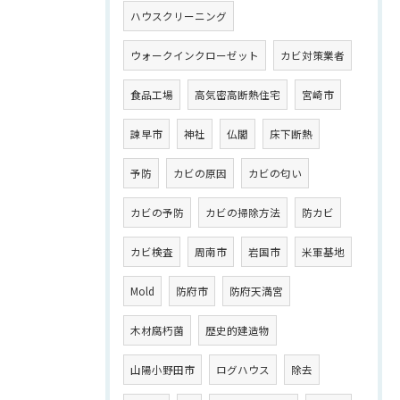
ハウスクリーニング
ウォークインクローゼット
カビ対策業者
食品工場
高気密高断熱住宅
宮崎市
諫早市
神社
仏閣
床下断熱
予防
カビの原因
カビの匂い
カビの予防
カビの掃除方法
防カビ
カビ検査
周南市
岩国市
米軍基地
Mold
防府市
防府天満宮
木材腐朽菌
歴史的建造物
山陽小野田市
ログハウス
除去