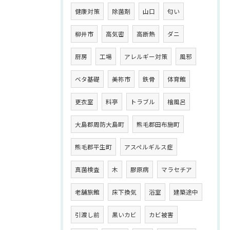
健康対策
除菌剤
山口
匂い
柳井市
高気密
高断熱
ダニ
厨房
工場
アレルギー対策
風邪
ベタ基礎
美祢市
鉄骨
体育館
更衣室
料亭
トラブル
檜風呂
大島郡周防大島町
熊毛郡田布施町
熊毛郡平生町
アスペルギルス症
真菌検査
木
膠原病
マラセチア
老舗旅館
床下換気
浴室
建築途中
引渡し前
黒いカビ
カビ被害