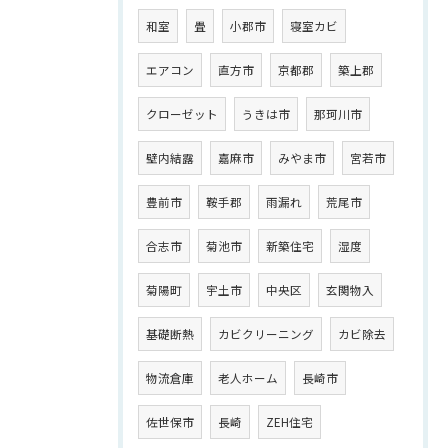
和室
畳
小郡市
寝室カビ
エアコン
直方市
京都郡
築上郡
クローゼット
うきは市
那珂川市
壁内結露
嘉麻市
みやま市
宮若市
豊前市
鞍手郡
雨漏れ
荒尾市
合志市
菊池市
新築住宅
湿度
菊陽町
宇土市
中央区
玄関物入
基礎断熱
カビクリーニング
カビ除去
物流倉庫
老人ホーム
長崎市
佐世保市
長崎
ZEH住宅