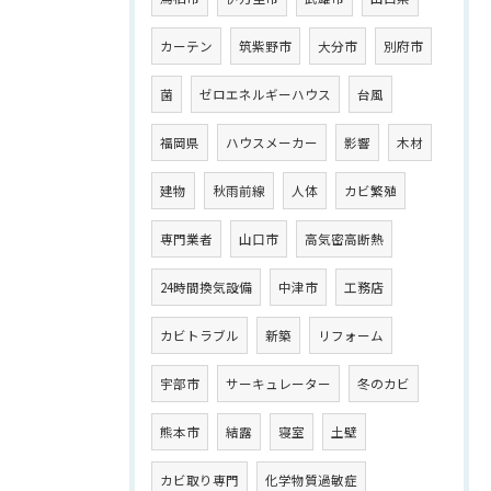
カーテン
筑紫野市
大分市
別府市
菌
ゼロエネルギーハウス
台風
福岡県
ハウスメーカー
影響
木材
建物
秋雨前線
人体
カビ繁殖
専門業者
山口市
高気密高断熱
24時間換気設備
中津市
工務店
カビトラブル
新築
リフォーム
宇部市
サーキュレーター
冬のカビ
熊本市
結露
寝室
土壁
カビ取り専門
化学物質過敏症