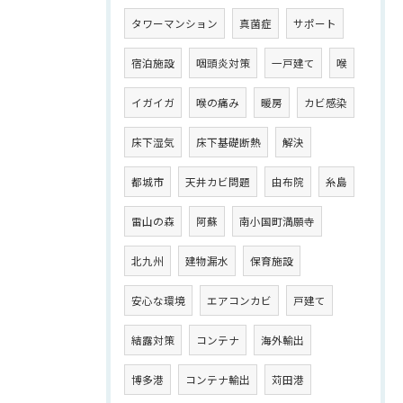
タワーマンション
真菌症
サポート
宿泊施設
咽頭炎対策
一戸建て
喉
イガイガ
喉の痛み
暖房
カビ感染
床下湿気
床下基礎断熱
解決
都城市
天井カビ問題
由布院
糸島
雷山の森
阿蘇
南小国町満願寺
北九州
建物漏水
保育施設
安心な環境
エアコンカビ
戸建て
結露対策
コンテナ
海外輸出
博多港
コンテナ輸出
苅田港