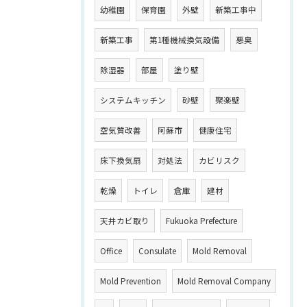
幼稚園
保育園
外壁
新築工事中
新築工事
第1種機械換気設備
悪臭
除湿器
部屋
塗り壁
システムキッチン
砂壁
聚楽壁
空気質改善
阿蘇市
健康住宅
床下換気扇
対処法
カビリスク
乾燥
トイレ
倉庫
建材
天井カビ取り
Fukuoka Prefecture
Office
Consulate
Mold Removal
Mold Prevention
Mold Removal Company