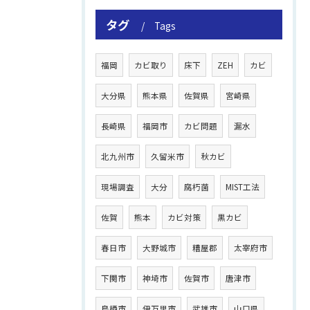
タグ
Tags
福岡
カビ取り
床下
ZEH
カビ
大分県
熊本県
佐賀県
宮崎県
長崎県
福岡市
カビ問題
漏水
北九州市
久留米市
秋カビ
現場調査
大分
腐朽菌
MIST工法
佐賀
熊本
カビ対策
黒カビ
春日市
大野城市
糟屋郡
太宰府市
下関市
神埼市
佐賀市
唐津市
鳥栖市
伊万里市
武雄市
山口県