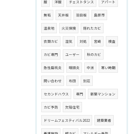
服
洋服
チェストタンス
アパート
無垢
天井板
羽目板
島原市
温泉地
火災保険
隠れたカビ
衣類カビ
湿気
対処
宮崎
検査
カビ専門
ユーザー
秋のカビ
急性扁桃炎
咽頭炎
中洲
寒い時期
問い合わせ
布団
別荘
セカンドハウス
専門
新築マンション
カビ予防
欠陥住宅
ドリームフェスティバル2022
建築業者
養護施設
壁カビ
アレルギー予防