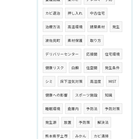
カビ退治
押し入れ
中古住宅
治療方法
高温環境
建築素材
発生
波佐見町
素材保護
取り方
デリバリーセンター
応接間
住宅環境
健康リスク
白癬
住空間
発生条件
シミ
床下湿気対策
高湿度
MIST
健康への影響
スポーツ施設
知識
睡眠環境
倉庫内
予防法
予防対策
発生源
放置
予防策
解決法
熊本県宇土市
みかん
カビ清掃