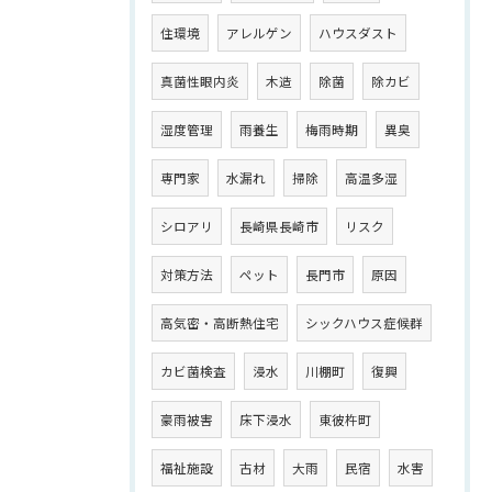
住環境
アレルゲン
ハウスダスト
真菌性眼内炎
木造
除菌
除カビ
湿度管理
雨養生
梅雨時期
異臭
専門家
水漏れ
掃除
高温多湿
シロアリ
長崎県長崎市
リスク
対策方法
ペット
長門市
原因
高気密・高断熱住宅
シックハウス症候群
カビ菌検査
浸水
川棚町
復興
豪雨被害
床下浸水
東彼杵町
福祉施設
古材
大雨
民宿
水害