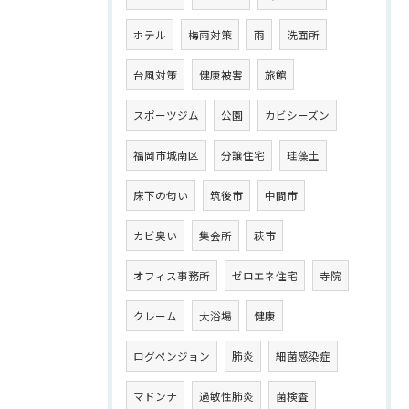
ホテル
梅雨対策
雨
洗面所
台風対策
健康被害
旅館
スポーツジム
公園
カビシーズン
福岡市城南区
分譲住宅
珪藻土
床下の匂い
筑後市
中間市
カビ臭い
集会所
萩市
オフィス事務所
ゼロエネ住宅
寺院
クレーム
大浴場
健康
ログペンジョン
肺炎
細菌感染症
マドンナ
過敏性肺炎
菌検査