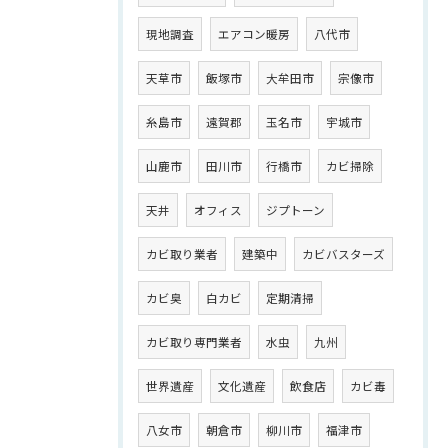
現地調査
エアコン暖房
八代市
天草市
飯塚市
大牟田市
宗像市
糸島市
遠賀郡
玉名市
宇城市
山鹿市
田川市
行橋市
カビ掃除
天井
オフィス
ジプトーン
カビ取り業者
建築中
カビバスターズ
カビ臭
白カビ
定期清掃
カビ取り専門業者
水虫
九州
世界遺産
文化遺産
飲食店
カビ毒
八女市
朝倉市
柳川市
福津市