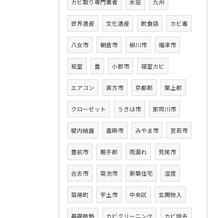
カビ取り専門業者
水虫
九州
世界遺産
文化遺産
飲食店
カビ毒
八女市
朝倉市
柳川市
福津市
和室
畳
小郡市
寝室カビ
エアコン
直方市
京都郡
築上郡
クローゼット
うきは市
那珂川市
壁内結露
嘉麻市
みやま市
宮若市
豊前市
鞍手郡
雨漏れ
荒尾市
合志市
菊池市
新築住宅
湿度
菊陽町
宇土市
中央区
玄関物入
基礎断熱
カビクリーニング
カビ除去