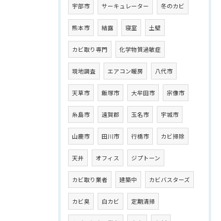
宇部市
サーキュレーター
冬のカビ
熊本市
結露
寝室
土壁
カビ取り専門
化学物質過敏症
現地調査
エアコン暖房
八代市
天草市
飯塚市
大牟田市
宗像市
糸島市
遠賀郡
玉名市
宇城市
山鹿市
田川市
行橋市
カビ掃除
天井
オフィス
ジプトーン
カビ取り業者
建築中
カビバスターズ
カビ臭
白カビ
定期清掃