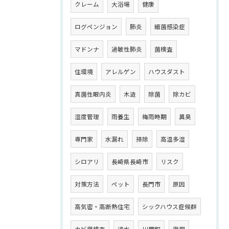
クレーム
大浴場
健康
ログペンジョン
肺炎
細菌感染症
マドンナ
過敏性肺炎
菌検査
住環境
アレルゲン
ハウスダスト
真菌性眼内炎
木造
除菌
除カビ
湿度管理
雨養生
梅雨時期
異臭
専門家
水漏れ
掃除
高温多湿
シロアリ
長崎県長崎市
リスク
対策方法
ペット
長門市
原因
高気密・高断熱住宅
シックハウス症候群
カビ菌検査
浸水
川棚町
復興