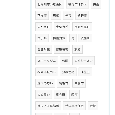
北九州市小倉南区
福岡市博多区
梅雨
下松市
病気
光市
嬉野市
みやき町
土壁カビ
吉野ヶ里町
ホテル
梅雨対策
雨
洗面所
台風対策
健康被害
旅館
スポーツジム
公園
カビシーズン
福岡市城南区
分譲住宅
珪藻土
床下の匂い
筑後市
中間市
カビ臭い
集会所
萩市
オフィス事務所
ゼロエネ住宅
寺院