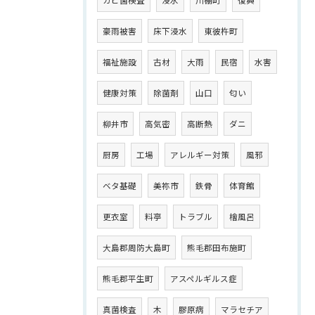
豪雨被害
床下浸水
東彼杵町
福祉施設
古材
大雨
民宿
水害
健康対策
除菌剤
山口
匂い
柳井市
高気密
高断熱
ダニ
厨房
工場
アレルギー対策
風邪
ベタ基礎
美祢市
鉄骨
体育館
更衣室
料亭
トラブル
檜風呂
大島郡周防大島町
熊毛郡田布施町
熊毛郡平生町
アスペルギルス症
真菌検査
木
膠原病
マラセチア