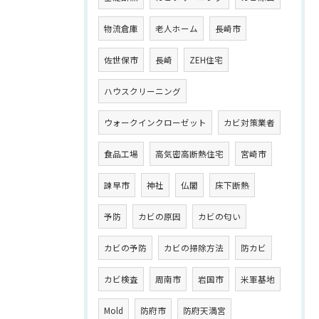
物流倉庫
老人ホーム
長崎市
佐世保市
長崎
ZEH住宅
ハウスクリーニング
ウォークインクローゼット
カビ対策業者
食品工場
高気密高断熱住宅
宮崎市
諫早市
神社
仏閣
床下断熱
予防
カビの原因
カビの匂い
カビの予防
カビの掃除方法
防カビ
カビ検査
周南市
岩国市
米軍基地
Mold
防府市
防府天満宮