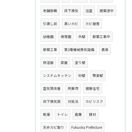
老舗旅館
床下換気
浴室
建築途中
引渡し前
黒いカビ
カビ被害
幼稚園
保育園
外壁
新築工事中
新築工事
第1種機械換気設備
悪臭
除湿器
部屋
塗り壁
システムキッチン
砂壁
聚楽壁
空気質改善
阿蘇市
健康住宅
床下換気扇
対処法
カビリスク
乾燥
トイレ
倉庫
建材
天井カビ取り
Fukuoka Prefecture