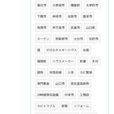
春日市
大野城市
糟屋郡
太宰府市
下関市
神埼市
佐賀市
唐津市
鳥栖市
伊万里市
武雄市
山口県
カーテン
筑紫野市
大分市
別府市
菌
ゼロエネルギーハウス
台風
福岡県
ハウスメーカー
影響
木材
建物
秋雨前線
人体
カビ繁殖
専門業者
山口市
高気密高断熱
24時間換気設備
中津市
工務店
カビトラブル
新築
リフォーム